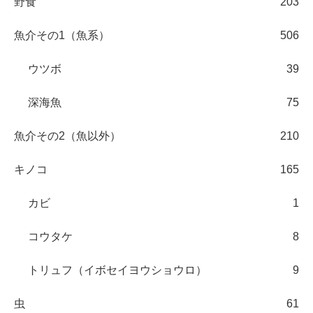
野食
203
魚介その1（魚系）
506
ウツボ
39
深海魚
75
魚介その2（魚以外）
210
キノコ
165
カビ
1
コウタケ
8
トリュフ（イボセイヨウショウロ）
9
虫
61