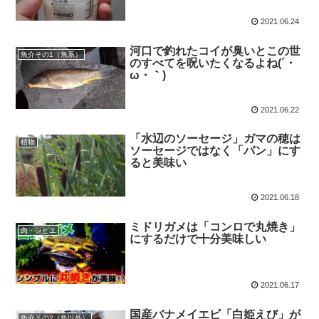
2021.06.24
河口で釣れたコイが臭いとこの世
魚介その1（魚系）
のすべてを呪いたくなるよね(´・
ω・｀)
2021.06.22
「水辺のソーセージ」ガマの穂は
植物
ソーセージではなく「パン」にす
ると美味い
2021.06.18
ミドリガメは「コンロで丸焼き」
肉・シビエ
にするだけで十分美味しい
2021.06.17
国産バナメイエビ「白姫えび」が
魚介その2（魚以外）