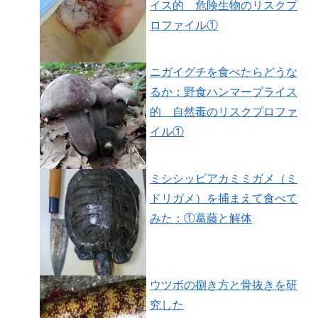
イス的 危険生物のリスクプ
ロファイル①
ニガイグチを食べたらどうな
るか：野食ハンマープライス
的 自然毒のリスクプロファ
イル①
ミシシッピアカミミガメ（ミ
ドリガメ）を捕まえて食べて
みた：①葛藤と解体
ウツボの捌き方と骨抜きを研
究した