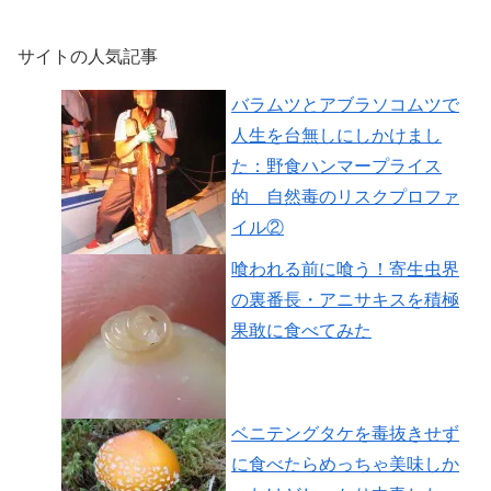
サイトの人気記事
バラムツとアブラソコムツで
人生を台無しにしかけまし
た：野食ハンマープライス
的 自然毒のリスクプロファ
イル②
喰われる前に喰う！寄生虫界
の裏番長・アニサキスを積極
果敢に食べてみた
ベニテングタケを毒抜きせず
に食べたらめっちゃ美味しか