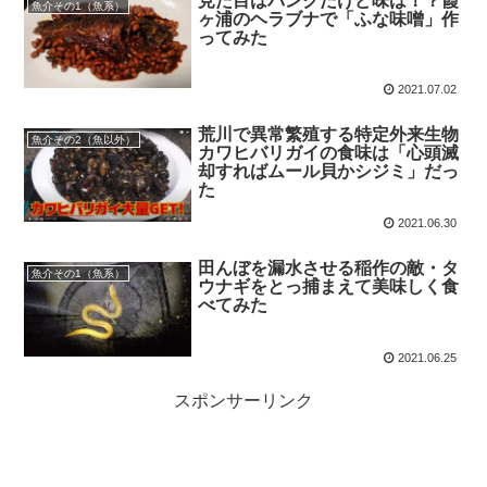
見た目はパンクだけど味は！？霞
魚介その1（魚系）
ヶ浦のヘラブナで「ふな味噌」作
ってみた
2021.07.02
荒川で異常繁殖する特定外来生物
魚介その2（魚以外）
カワヒバリガイの食味は「心頭滅
却すればムール貝かシジミ」だっ
た
2021.06.30
田んぼを漏水させる稲作の敵・タ
魚介その1（魚系）
ウナギをとっ捕まえて美味しく食
べてみた
2021.06.25
スポンサーリンク