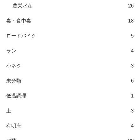
豊栄水産
26
毒・食中毒
18
ロードバイク
5
ラン
4
小ネタ
3
未分類
6
低温調理
1
土
3
有明海
4