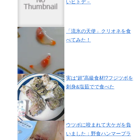
いヒトデ－
「流氷の天使」クリオネを食
べてみた！
実は“超”高級食材!?フジツボを
刺身&塩茹でで食べた
ウツボに咬まれて大ケガを負
いました：野食ハンマープラ