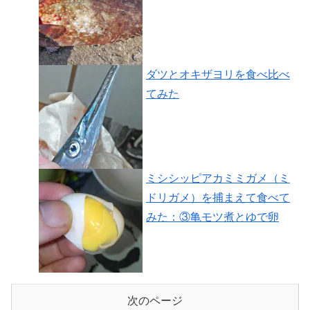
ダツとオキザヨリを食べ比べ
てみた
ミシシッピアカミミガメ（ミ
ドリガメ）を捕まえて食べて
みた：③亀モツ煮とゆで卵
次のページ