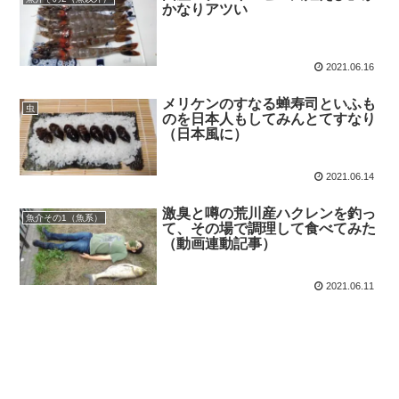
かなりアツい
2021.06.16
メリケンのすなる蝉寿司といふも
虫
のを日本人もしてみんとてすなり
（日本風に）
2021.06.14
激臭と噂の荒川産ハクレンを釣っ
魚介その1（魚系）
て、その場で調理して食べてみた
（動画連動記事）
2021.06.11