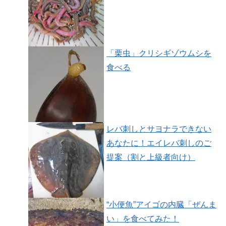
「栗虫」クリシギゾウムシを
食べる
レバ刺しとサヨナラできない
あなたに！エイレバ刺しのご
提案（割と上級者向け）
“小便魚”アイゴの内臓「ぜんま
い」を食べてみた！