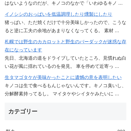
はないようなのだが、キノコのなかで「いわゆるキノ …
イノシシのおっぱいを低温調理したり燻製にしたり
猪っぱい、ただ焼くだけで十分美味しかったので、こうな
ると逆に工夫の余地があまりなくなってくる。 素材 …
札幌では野生のカカロットと野生のバーダックが迷惑な存
在になっています
先日、北海道の道をドライブしていたところ、見慣れぬ白
い花が風に揺れているのを発見。 車を停めて近寄っ …
生タマゴタケが美味かったことに遺憾の意を表明したい
キノコは生で食べるもんじゃないんです。キノコ臭いし、
分解酵素持ってるし。 マイタケやシイタケみたいに …
カテゴリー