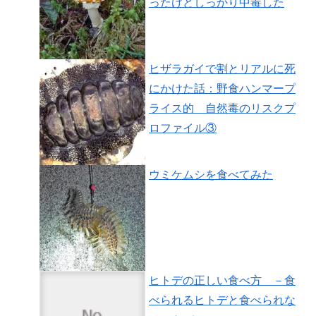
ったけどしっかり中毒した
ヒザラガイで割とリアルに死
にかけた話：野食ハンマープ
ライス的 自然毒のリスクプ
ロファイル③
ウミケムシを食べてみた
ヒトデの正しい食べ方 －食
べられるヒトデと食べられな