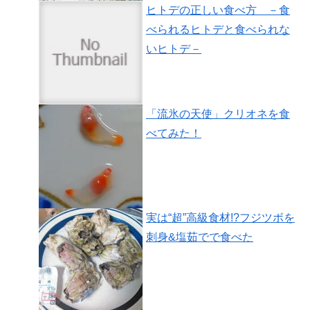
ヒトデの正しい食べ方 －食
べられるヒトデと食べられな
いヒトデ－
「流氷の天使」クリオネを食
べてみた！
実は“超”高級食材!?フジツボを
刺身&塩茹でで食べた