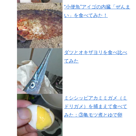
“小便魚”アイゴの内臓「ぜんま
い」を食べてみた！
ダツとオキザヨリを食べ比べ
てみた
ミシシッピアカミミガメ（ミ
ドリガメ）を捕まえて食べて
みた：③亀モツ煮とゆで卵