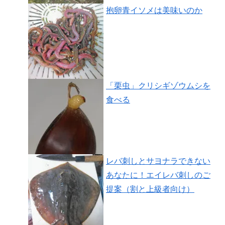
抱卵青イソメは美味いのか
「栗虫」クリシギゾウムシを
食べる
レバ刺しとサヨナラできない
あなたに！エイレバ刺しのご
提案（割と上級者向け）