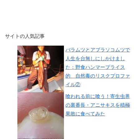
サイトの人気記事
バラムツとアブラソコムツで
人生を台無しにしかけまし
た：野食ハンマープライス
的 自然毒のリスクプロファ
イル②
喰われる前に喰う！寄生虫界
の裏番長・アニサキスを積極
果敢に食べてみた