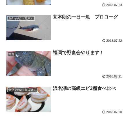
2018.07.23
茸本朗の一日一魚 プロローグ
魚介その1（魚系）
2018.07.22
福岡で野食会やります！
野食
2018.07.21
浜名湖の高級エビ3種食べ比べ
魚介その2（魚以外）
2018.07.20