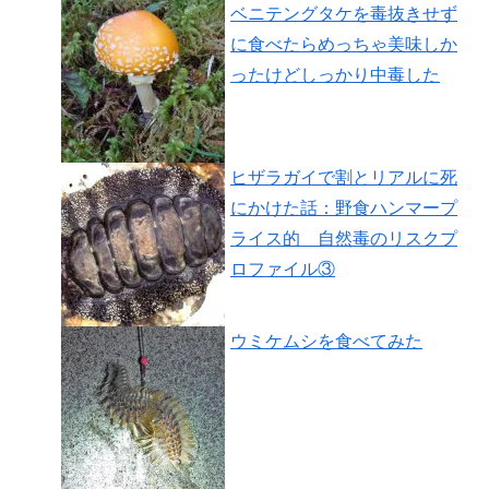
ベニテングタケを毒抜きせず
に食べたらめっちゃ美味しか
ったけどしっかり中毒した
ヒザラガイで割とリアルに死
にかけた話：野食ハンマープ
ライス的 自然毒のリスクプ
ロファイル③
ウミケムシを食べてみた