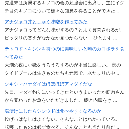
先週末は所属するキノコの会の勉強会に出席し、主にイグ
チ目のキノコについて様々な知見を得ることができた …
アナジャコ丼としゃく味噌を作ってみた
アナジャコってどんな味がするの？とよく質問されるが、
ピッタリの答えがなかなか見つからない。 ひとまず …
テトロドトキシンを持つのに美味しいと噂のカコボラを食
べてみた
大潮の夜に小磯をうろうろするのが本当に楽しい。 夜の
タイドプールは生きものたちも元気で、水たまりの中 …
シキシマハナダイはほぼほぼアマダイだな
先日、マダイ釣りにいってきたというまいったか筋肉さん
から変わったお魚をいただきました。 鱗と内臓をき …
塩漬けにしたらシシウドは食べやすくなるのか
投げっぱなしはよくない。そんなことはわかっている。
収穫したものは必ず食べる。そんなことも当たり前だ …