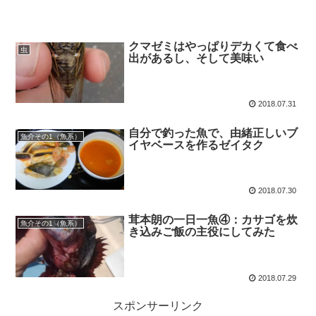
クマゼミはやっぱりデカくて食べ
虫
出があるし、そして美味い
2018.07.31
自分で釣った魚で、由緒正しいブ
魚介その1（魚系）
イヤベースを作るゼイタク
2018.07.30
茸本朗の一日一魚④：カサゴを炊
魚介その1（魚系）
き込みご飯の主役にしてみた
2018.07.29
スポンサーリンク