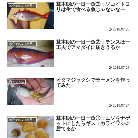
茸本朗の一日一魚③：ソコイトヨ
魚介その1（魚系）
リは生で食べる魚じゃないなー
2018.07.28
茸本朗の一日一魚②：テンスは一
魚介その1（魚系）
工夫でアマダイに届きうるか
2018.07.27
オタマジャクシでラーメンを作っ
肉・シビエ
てみた
2018.07.24
茸本朗の一日一魚①：エソをナゲ
魚介その1（魚系）
ットにしたらギス・カライワシに
勝てるか