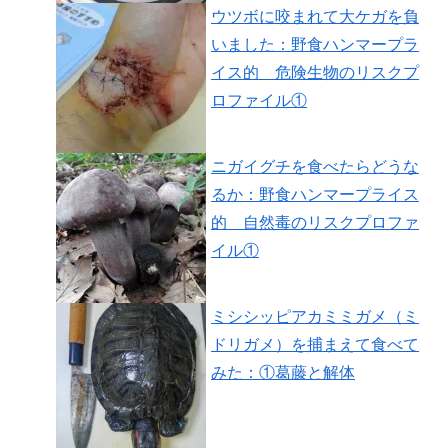
ウツボに咬まれて大ケガを負
いました：野食ハンマープラ
イス的 危険生物のリスクプ
ロファイル①
ニガイグチを食べたらどうな
るか：野食ハンマープライス
的 自然毒のリスクプロファ
イル①
ミシシッピアカミミガメ（ミ
ドリガメ）を捕まえて食べて
みた：①葛藤と解体