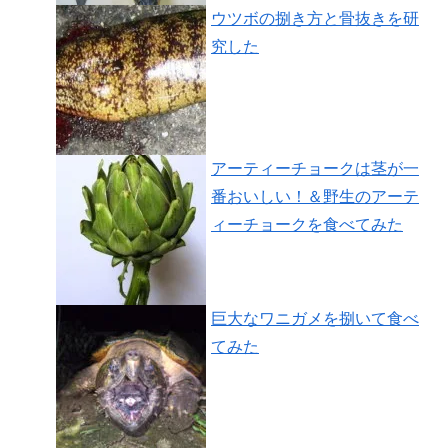
ウツボの捌き方と骨抜きを研
究した
アーティーチョークは茎が一
番おいしい！＆野生のアーテ
ィーチョークを食べてみた
巨大なワニガメを捌いて食べ
てみた