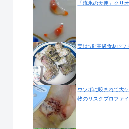
「流氷の天使」クリ
実は“超”高級食材!?
ウツボに咬まれて大
物のリスクプロファ