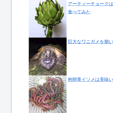
アーティーチョーク
食べてみた
巨大なワニガメを捌
抱卵青イソメは美味