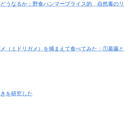
らどうなるか：野食ハンマープライス的 自然毒のリ
ガメ（ミドリガメ）を捕まえて食べてみた：①葛藤と
抜きを研究した