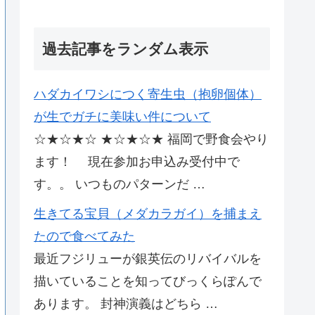
過去記事をランダム表示
ハダカイワシにつく寄生虫（抱卵個体）
が生でガチに美味い件について
☆★☆★☆ ★☆★☆★ 福岡で野食会やり
ます！ 現在参加お申込み受付中で
す。。 いつものパターンだ …
生きてる宝貝（メダカラガイ）を捕まえ
たので食べてみた
最近フジリューが銀英伝のリバイバルを
描いていることを知ってびっくらぽんで
あります。 封神演義はどちら …