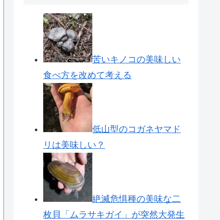
苦いキノコの美味しい
食べ方を改めて考える
低山型のコガネヤマド
リは美味しい？
絶滅危惧種の美味な二
枚貝「ムラサキガイ」が突然大発生