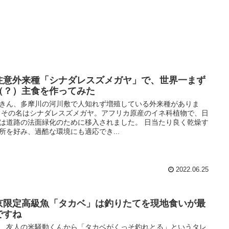
注意外来種「シナダレスズメガヤ」で、世界一まず
（？）主食を作ってみた
きん、多摩川の河川敷で人知れず増殖している外来種がありま
 その名はシナダレスズメガヤ。アフリカ原産のイネ科植物で、日
は道路の法面緑化のために移入されました。 日当たり良く乾燥す
所を好み、過酷な環境にも適応でき...
2022.06.25
京限定高級魚「タカベ」は釣りたてを現地食いが最
ですね
、友人の米騒動くんから「タカベがくっそ釣れとる」というタレ