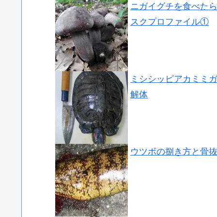
ニガイグチを食べた
スクプロファイル①
ミシシッピアカミミ
解体
ウツボの捌き方と骨