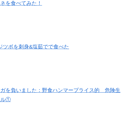
オネを食べてみた！
フジツボを刺身&塩茹でで食べた
ケガを負いました：野食ハンマープライス的 危険生
イル①