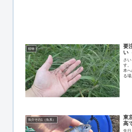
要
植物
い
さい
す。
本へ
る場
東
魚介その1（魚系）
高
先日