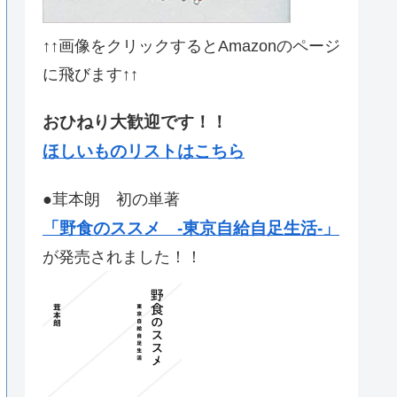
↑↑画像をクリックするとAmazonのページ
に飛びます↑↑
おひねり大歓迎です！！
ほしいものリストはこちら
●茸本朗 初の単著
「野食のススメ -東京自給自足生活-」
が発売されました！！