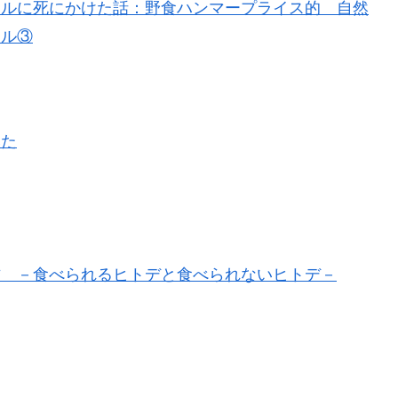
アルに死にかけた話：野食ハンマープライス的 自然
イル③
みた
方 －食べられるヒトデと食べられないヒトデ－