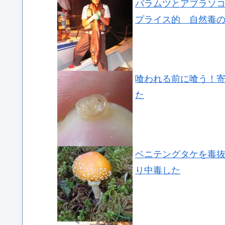
バラムツとアブラソ
プライス的 自然毒
喰われる前に喰う！
た
ベニテングタケを毒
り中毒した