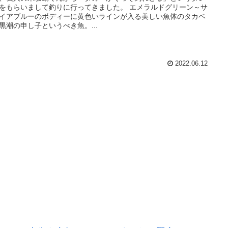
をもらいまして釣りに行ってきました。 エメラルドグリーン～サ
イアブルーのボディーに黄色いラインが入る美しい魚体のタカベ
黒潮の申し子というべき魚。...
2022.06.12