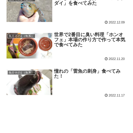
ダイ」を食べてみた
2022.12.09
世界で2番目に臭い料理「ホンオ
魚介その1（魚系）
フェ」本場の作り方で作って本気
で食べてみた
2022.11.20
憧れの「雷魚の刺身」食べてみ
魚介その1（魚系）
た！
2022.11.17