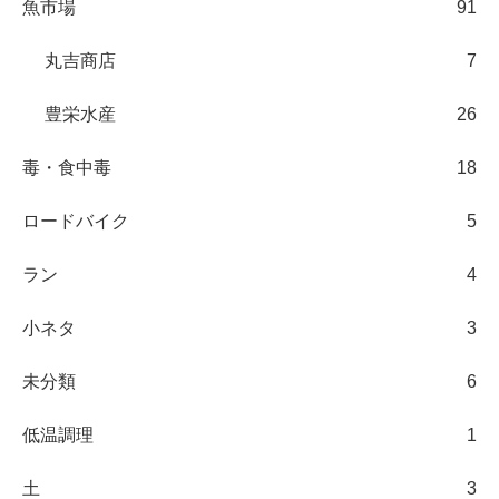
魚市場
91
丸吉商店
7
豊栄水産
26
毒・食中毒
18
ロードバイク
5
ラン
4
小ネタ
3
未分類
6
低温調理
1
土
3