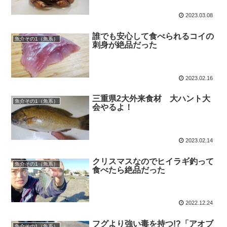
2023.03.08
誰でも安心して食べられるコイの
魚介その1（魚系）
刺身が絶品だった
2023.02.16
三重県2大外来食材 大ハント大
魚介その1（魚系）
会やるよ！
2023.02.14
クリスマスなのでヒイラギ釣って
魚介その1（魚系）
食べたら絶品だった
2022.12.24
フグより強い毒を持つ!?「アオブ
魚介その1（魚系）