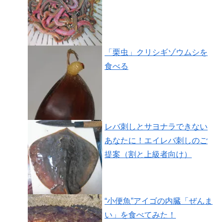
「栗虫」クリシギゾウムシを
食べる
レバ刺しとサヨナラできない
あなたに！エイレバ刺しのご
提案（割と上級者向け）
“小便魚”アイゴの内臓「ぜんま
い」を食べてみた！