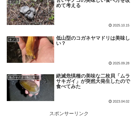
苦いキノコの美味しい食べ方を改
キノコ
めて考える
2025.10.15
低山型のコガネヤマドリは美味し
キノコ
い？
2025.09.28
絶滅危惧種の美味な二枚貝「ムラ
魚介その2（魚以外）
サキガイ」が突然大発生したので
食べてみた
2023.04.02
スポンサーリンク