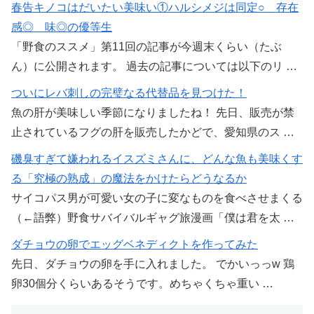
春告キノコはだいたい美味い①ハルシメジは同定○ 存在
感◎ 味◎の優等生
「野食のススメ」第11回の記事が今週末くらい（たぶ
ん）に公開されます。 過去の記事については以下のリ …
ついにレバ刺しの完璧なる代替品を見つけた！
魚の肝が美味しい季節になりましたね！ 先日、販売が禁
止されているフグの肝を販売したかどで、愛知県のス …
磯臭すぎて嫌われるイスズミさんに、どんな魚も美味くす
る「究極の熟成」の魔法をかけたらどうなるか
サイコパス男が可愛い女の子に変なものを食べさせまくる
（←語弊）野食サバイバルギャグ旅漫画「僕は君を太 …
ダチョウの卵でエッグベネディクトを作ってみた
先日、ダチョウの卵を手に入れました。 でかいっっw 鶏
卵30個分くらいあるそうです。めちゃくちゃ重い …