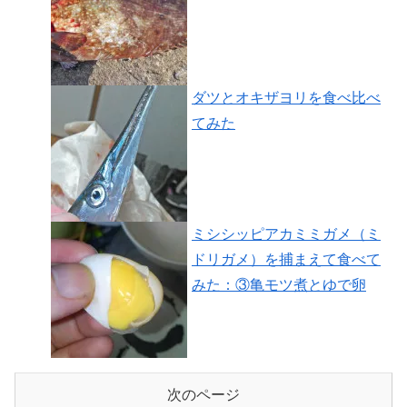
ダツとオキザヨリを食べ比べ
てみた
ミシシッピアカミミガメ（ミ
ドリガメ）を捕まえて食べて
みた：③亀モツ煮とゆで卵
次のページ