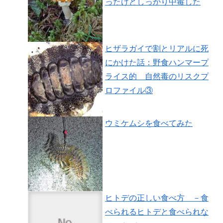
ったけどしっかり中毒した
ヒザラガイで割とリアルに死
にかけた話：野食ハンマープ
ライス的 自然毒のリスクプ
ロファイル③
ウミケムシを食べてみた
ヒトデの正しい食べ方 －食
べられるヒトデと食べられな