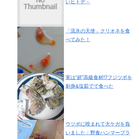
いヒトデ－
「流氷の天使」クリオネを食
べてみた！
実は“超”高級食材!?フジツボを
刺身&塩茹でで食べた
ウツボに咬まれて大ケガを負
いました：野食ハンマープラ