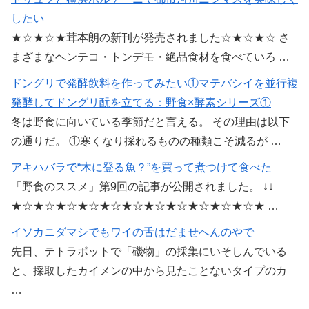
したい
★☆★☆★茸本朗の新刊が発売されました☆★☆★☆ さ
まざまなヘンテコ・トンデモ・絶品食材を食べていろ …
ドングリで発酵飲料を作ってみたい①マテバシイを並行複
発酵してドングリ酛を立てる：野食×酵素シリーズ①
冬は野食に向いている季節だと言える。 その理由は以下
の通りだ。 ①寒くなり採れるものの種類こそ減るが …
アキハバラで“木に登る魚？”を買って煮つけて食べた
「野食のススメ」第9回の記事が公開されました。 ↓↓
★☆★☆★☆★☆★☆★☆★☆★☆★☆★☆★☆★ …
イソカニダマシでもワイの舌はだませへんのやで
先日、テトラポットで「磯物」の採集にいそしんでいる
と、採取したカイメンの中から見たことないタイプのカ
…