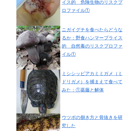
イス的 危険生物のリスクプ
ロファイル①
ニガイグチを食べたらどうな
るか：野食ハンマープライス
的 自然毒のリスクプロファ
イル①
ミシシッピアカミミガメ（ミ
ドリガメ）を捕まえて食べて
みた：①葛藤と解体
ウツボの捌き方と骨抜きを研
究した