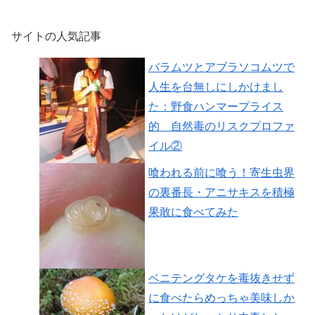
サイトの人気記事
バラムツとアブラソコムツで
人生を台無しにしかけまし
た：野食ハンマープライス
的 自然毒のリスクプロファ
イル②
喰われる前に喰う！寄生虫界
の裏番長・アニサキスを積極
果敢に食べてみた
ベニテングタケを毒抜きせず
に食べたらめっちゃ美味しか