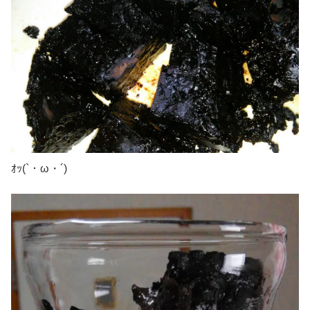
ｵｯ(`・ω・´)