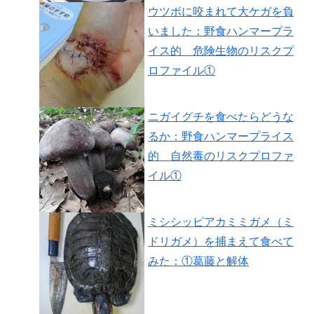
ウツボに咬まれて大ケガを負
いました：野食ハンマープラ
イス的 危険生物のリスクプ
ロファイル①
ニガイグチを食べたらどうな
るか：野食ハンマープライス
的 自然毒のリスクプロファ
イル①
ミシシッピアカミミガメ（ミ
ドリガメ）を捕まえて食べて
みた：①葛藤と解体