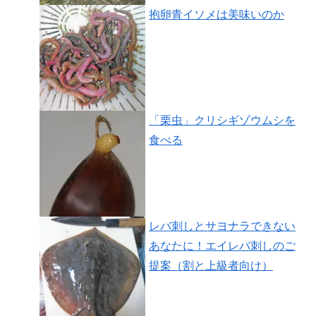
抱卵青イソメは美味いのか
「栗虫」クリシギゾウムシを
食べる
レバ刺しとサヨナラできない
あなたに！エイレバ刺しのご
提案（割と上級者向け）