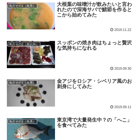
大根葉の味噌汁が飲みたいと言わ
魚介その1（魚系）
れたので深海サバで鯖節を作ると
こから始めてみた
2019.11.22
スッポンの焼き肉はちょっと贅沢
魚介その2（魚以外）
な気持ちになれる
2019.09.30
金アジをロシア・シベリア風のお
魚介その1（魚系）
刺身にしてみた
2019.09.11
東京湾で大量発生中？の「へこ」
魚介その1（魚系）
を食べてみた