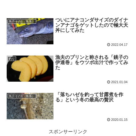
ついにアナコンダサイズのダイナ
魚介その1（魚系）
ンアナゴをゲットしたので極大天
丼にしてみた
2022.04.17
漁夫のプリンと称される「銚子の
釣り
伊達巻」をウツボ出汁で作ってみ
た
2021.01.04
「落ちハゼを釣って甘露煮を作
魚介その1（魚系）
る」という冬の最高の贅沢
2020.01.15
スポンサーリンク