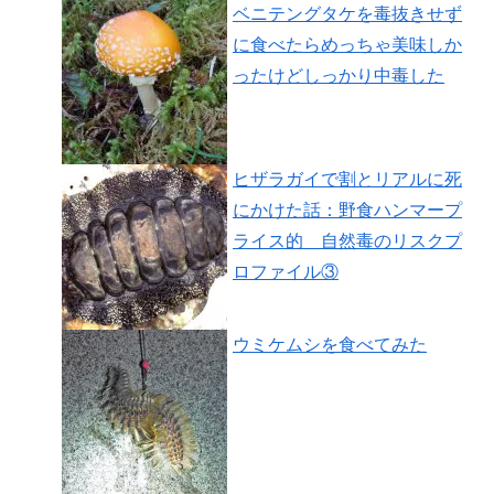
ベニテングタケを毒抜きせず
に食べたらめっちゃ美味しか
ったけどしっかり中毒した
ヒザラガイで割とリアルに死
にかけた話：野食ハンマープ
ライス的 自然毒のリスクプ
ロファイル③
ウミケムシを食べてみた