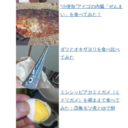
“小便魚”アイゴの内臓「ぜんま
い」を食べてみた！
ダツとオキザヨリを食べ比べ
てみた
ミシシッピアカミミガメ（ミ
ドリガメ）を捕まえて食べて
みた：③亀モツ煮とゆで卵