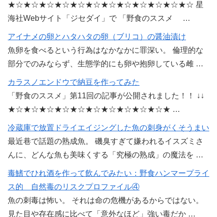
★☆★☆★☆★☆★☆★☆★☆★☆★☆★☆★☆★☆ 星
海社Webサイト「ジセダイ」で 「野食のススメ …
アイナメの卵とハタハタの卵（ブリコ）の醤油漬け
魚卵を食べるという行為はなかなかに罪深い。 倫理的な
部分でのみならず、生態学的にも卵や抱卵している雌 …
カラスノエンドウで納豆を作ってみた
「野食のススメ」第11回の記事が公開されました！！ ↓↓
★☆★☆★☆★☆★☆★☆★☆★☆★☆★☆★ …
冷蔵庫で放置ドライエイジングした魚の刺身がくそうまい
最近巷で話題の熟成魚。 磯臭すぎて嫌われるイスズミさ
んに、どんな魚も美味くする「究極の熟成」の魔法を …
毒鰭でひれ酒を作って飲んでみたい：野食ハンマープライ
ス的 自然毒のリスクプロファイル④
魚の刺毒は怖い。 それは命の危機があるからではない。
見た目や存在感に比べて「意外なほど」強い毒だか …