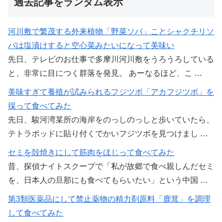
過去記事をランダム表示
河川敷で繁茂する外来植物「野菜ソバ」ことシャクチリソ
バは塩漬けすると空心菜みたいになって美味い
先日、テレビのお仕事で多摩川河川敷をうろうろしている
と、非常に目につく群落を発見。 あーなるほど、こ …
美味すぎて養殖が試みられるフジツボ「アカフジツボ」を
採って食べてみた
先日、駿河湾某所の海岸をのっしのっしと歩いていたら、
テトラポッドに貼り付くでかいフジツボを見つけまし …
セミを殻焼きにして筋肉をほじって食べてみた
昔、探偵ナイトスクープで「私が故郷で食べ親しんだセミ
を、日本人の旦那にも食べてもらいたい」という中国 …
第3類医薬品にして禁止薬物の精力剤原料「鹿茸」を調理
して食べてみた