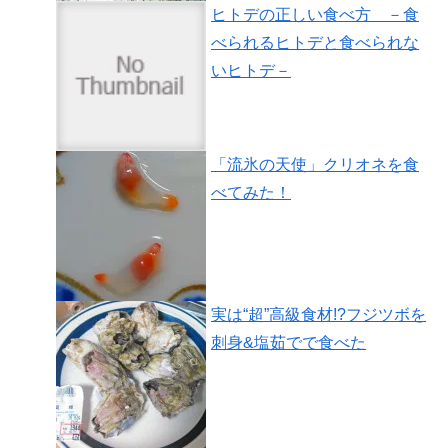
ヒトデの正しい食べ方 －食
べられるヒトデと食べられな
いヒトデ－
「流氷の天使」クリオネを食
べてみた！
実は“超”高級食材!?フジツボを
刺身&塩茹でで食べた