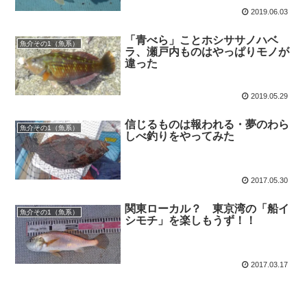
2019.06.03
「青べら」ことホシササノハベ
魚介その1（魚系）
ラ、瀬戸内ものはやっぱりモノが
違った
2019.05.29
信じるものは報われる・夢のわら
魚介その1（魚系）
しべ釣りをやってみた
2017.05.30
関東ローカル？ 東京湾の「船イ
魚介その1（魚系）
シモチ」を楽しもうず！！
2017.03.17