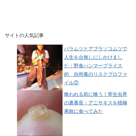
サイトの人気記事
バラムツとアブラソコムツで
人生を台無しにしかけまし
た：野食ハンマープライス
的 自然毒のリスクプロファ
イル②
喰われる前に喰う！寄生虫界
の裏番長・アニサキスを積極
果敢に食べてみた