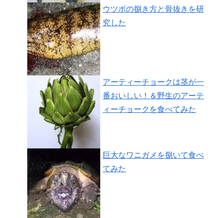
ウツボの捌き方と骨抜きを研
究した
アーティーチョークは茎が一
番おいしい！＆野生のアーテ
ィーチョークを食べてみた
巨大なワニガメを捌いて食べ
てみた