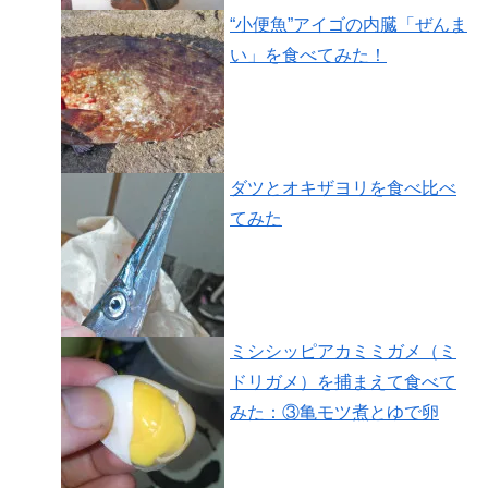
“小便魚”アイゴの内臓「ぜんま
い」を食べてみた！
ダツとオキザヨリを食べ比べ
てみた
ミシシッピアカミミガメ（ミ
ドリガメ）を捕まえて食べて
みた：③亀モツ煮とゆで卵