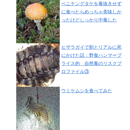
ベニテングタケを毒抜きせず
に食べたらめっちゃ美味しか
ったけどしっかり中毒した
ヒザラガイで割とリアルに死
にかけた話：野食ハンマープ
ライス的 自然毒のリスクプ
ロファイル③
ウミケムシを食べてみた