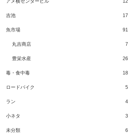
アメ横センタービル
12
吉池
17
魚市場
91
丸吉商店
7
豊栄水産
26
毒・食中毒
18
ロードバイク
5
ラン
4
小ネタ
3
未分類
6