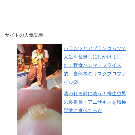
サイトの人気記事
バラムツとアブラソコムツで
人生を台無しにしかけまし
た：野食ハンマープライス
的 自然毒のリスクプロファ
イル②
喰われる前に喰う！寄生虫界
の裏番長・アニサキスを積極
果敢に食べてみた