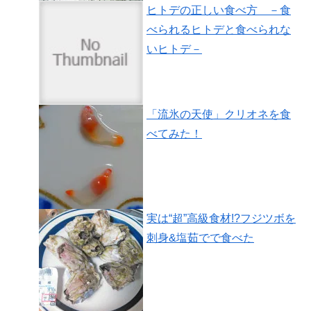
ヒトデの正しい食べ方 －食
べられるヒトデと食べられな
いヒトデ－
「流氷の天使」クリオネを食
べてみた！
実は“超”高級食材!?フジツボを
刺身&塩茹でで食べた