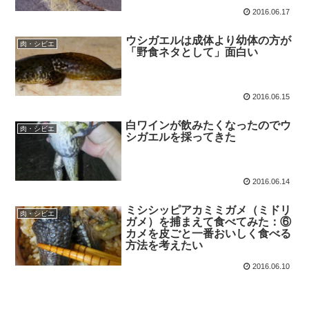
2016.06.17
ウシガエルは成体より幼体の方が
肉・シビエ
「野食ネタとして」面白い
2016.06.15
白ワインが飲みたくなったのでウ
肉・シビエ
シガエルを採ってきた
2016.06.14
ミシシッピアカミミガメ（ミドリ
肉・シビエ
ガメ）を捕まえて食べてみた：⑥
カメを皮ごと一番おいしく食べる
方法を考えたい
2016.06.10