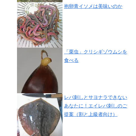
抱卵青イソメは美味いのか
「栗虫」クリシギゾウムシを
食べる
レバ刺しとサヨナラできない
あなたに！エイレバ刺しのご
提案（割と上級者向け）