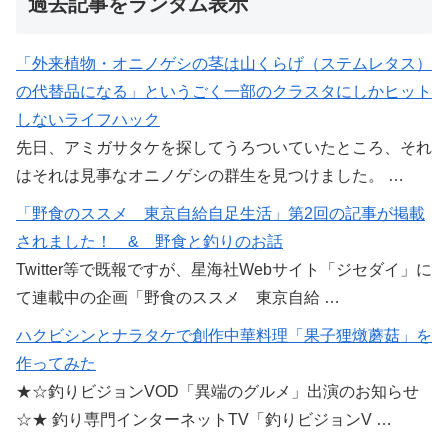
過去記事をランダム表示
「外来植物・オニノゲシの茎は山くらげ（ステムレタス）
の代替品になる」というごく一部のクラスタにしかヒット
しないライフハック
先日、アミガサタケを探してうろついていたところ、それ
はそれは見事なオニノゲシの群生を見つけました。 …
「野食のススメ 東京自給自足生活」第2回の記事が掲載
されました！ & 野食と釣りのお話
Twitter等で既報ですが、星海社Webサイト「ジセダイ」に
て連載中の企画「野食のススメ 東京自給 …
ハクビシンとナラタケで創作中華料理「果子狸燉蘑菇」を
作ってみた
★☆釣りビジョンVOD「異端のグルメ」出演のお知らせ
☆★ 釣り専門インターネットTV「釣りビジョンV …