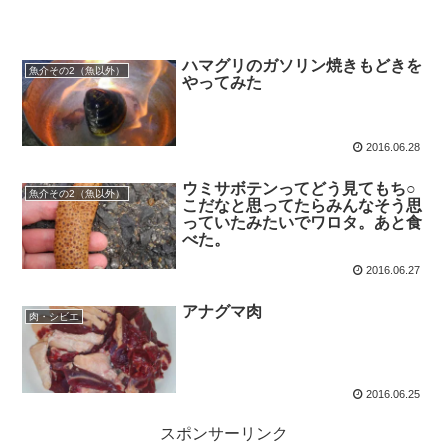
ハマグリのガソリン焼きもどきを
魚介その2（魚以外）
やってみた
2016.06.28
ウミサボテンってどう見てもち○
魚介その2（魚以外）
こだなと思ってたらみんなそう思
っていたみたいでワロタ。あと食
べた。
2016.06.27
アナグマ肉
肉・シビエ
2016.06.25
スポンサーリンク