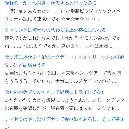
憧れの「かじめ焼き」ができると思ったのに
「僕は君を太らせたい！」 は小学館ビッグコミックスペ
リオール誌にて連載中です ☆★☆★☆ ↓↓ ↑↑ …
タマリンドは梅干しの代わり以上の存在になれる
突然ですがこれはなんでしょうか？ イモムシみたいです
ねぇ…… 虫のようですが、違います。 これは果物 …
霞ヶ浦に浮かぶ「沼のナタデココ」オオマリコケムシは超
臭いけど結構食える
動画はこちらから↓↓ 先日、外来種ハントツアーで霞ヶ浦
をうろうろしていたら、ナガエツルノゲイトウの群 …
瀬戸内の魚でなんちゃって温燻にトライしてみた
いただいたシカ肉を燻製にしようと思い、スモークチップ
の在庫を確認したが、現在我が家にはスモークウッド …
クマゼミはやっぱりデカくて食べ出があるし、そして美味
い