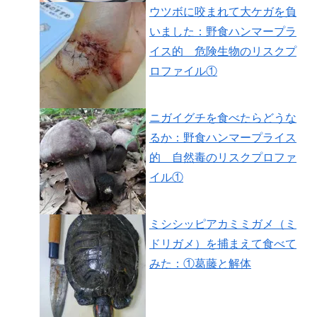
ウツボに咬まれて大ケガを負
いました：野食ハンマープラ
イス的 危険生物のリスクプ
ロファイル①
ニガイグチを食べたらどうな
るか：野食ハンマープライス
的 自然毒のリスクプロファ
イル①
ミシシッピアカミミガメ（ミ
ドリガメ）を捕まえて食べて
みた：①葛藤と解体