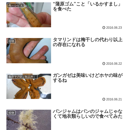
“蒲原ゴム”こと「いるかすまし」
肉・シビエ
を食べた
2016.06.23
タマリンドは梅干しの代わり以上
植物
の存在になれる
2016.06.22
ガンガゼは美味いけどホヤの味が
魚介その2（魚以外）
するね
2016.06.21
パンジャムはパンのジャムじゃな
植物
くて地衣類らしいので食べてみた