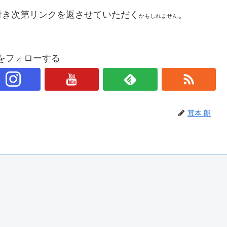
付き次第リンクを返させていただく
。
かもしれません
朗をフォローする
茸本 朗