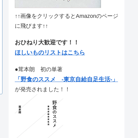
↑↑画像をクリックするとAmazonのページ
に飛びます↑↑
おひねり大歓迎です！！
ほしいものリストはこちら
●茸本朗 初の単著
「野食のススメ -東京自給自足生活-」
が発売されました！！