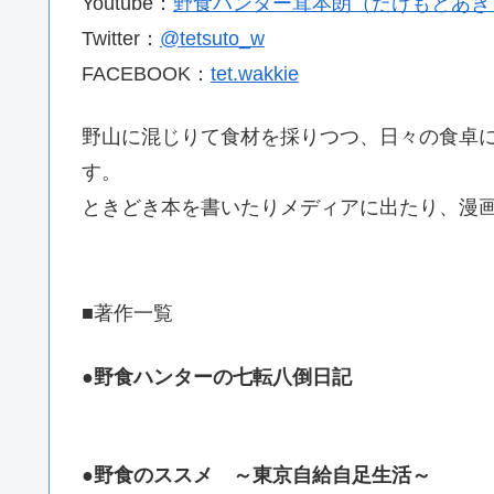
Youtube：
野食ハンター茸本朗（たけもとあき
Twitter：
@tetsuto_w
FACEBOOK：
tet.wakkie
野山に混じりて食材を採りつつ、日々の食卓
す。
ときどき本を書いたりメディアに出たり、漫
■著作一覧
●野食ハンターの七転八倒日記
●野食のススメ ～東京自給自足生活～