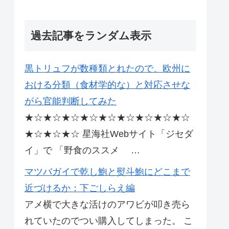
過去記事をランダム表示
黒トリュフが数種類とれたので、欧州に
おける分類（食材学的な）と対応させな
がら官能判断してみた
★☆★☆★☆★☆★☆★☆★☆★☆★☆
★☆★☆★☆ 星海社Webサイト「ジセダ
イ」で 「野食のススメ …
マツバガイで乾し鮑と熨斗鮑にどこまで
近づけるか：下ごしらえ編
アメ横で大きな活けのアワビが叩き売ら
れていたのでつい購入してしまった。 こ