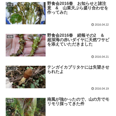
野食会2016春 お知らせと諸注
野食
意 & 山菜天ぷら盛り合わせを
作ってみた
2016.04.22
野食会2016春 続報その2 ＆
植物
超深海の赤いダイヤに天然ワサビ
を添えていただきました
2016.04.21
テンガイカブリタケには失望させ
キノコ
られたよ
2016.04.19
南風が強かったので、山の方でモ
植物
リモリ採ってきた件