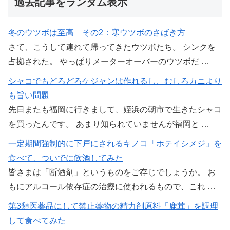
過去記事をランダム表示
冬のウツボは至高 その2：寒ウツボのさばき方
さて、こうして連れて帰ってきたウツボたち。 シンクを
占拠された。 やっぱりメーターオーバーのウツボだ …
シャコでもどろどろケジャンは作れるし、むしろカニより
も旨い問題
先日またも福岡に行きまして、姪浜の朝市で生きたシャコ
を買ったんです。 あまり知られていませんが福岡と …
一定期間強制的に下戸にされるキノコ「ホテイシメジ」を
食べて、ついでに飲酒してみた
皆さまは「断酒剤」というものをご存じでしょうか。 お
もにアルコール依存症の治療に使われるもので、これ …
第3類医薬品にして禁止薬物の精力剤原料「鹿茸」を調理
して食べてみた