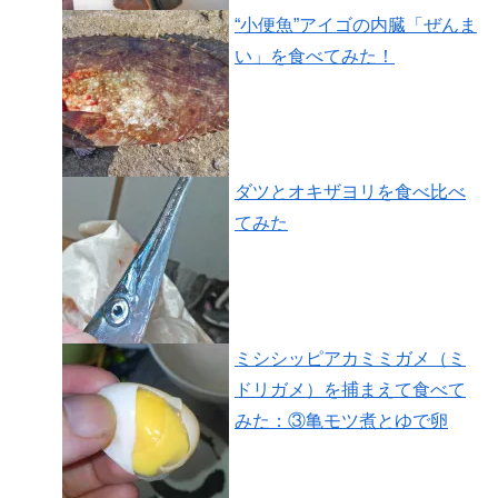
“小便魚”アイゴの内臓「ぜんま
い」を食べてみた！
ダツとオキザヨリを食べ比べ
てみた
ミシシッピアカミミガメ（ミ
ドリガメ）を捕まえて食べて
みた：③亀モツ煮とゆで卵