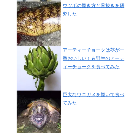
ウツボの捌き方と骨抜きを研
究した
アーティーチョークは茎が一
番おいしい！＆野生のアーテ
ィーチョークを食べてみた
巨大なワニガメを捌いて食べ
てみた