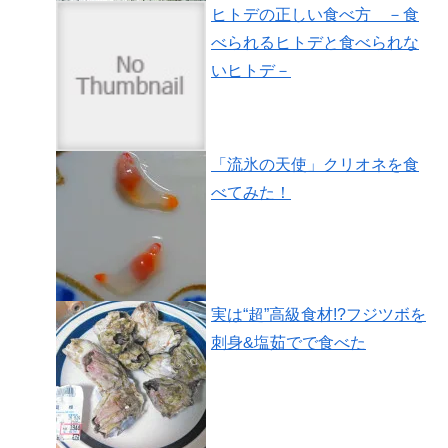
ヒトデの正しい食べ方 －食
べられるヒトデと食べられな
いヒトデ－
「流氷の天使」クリオネを食
べてみた！
実は“超”高級食材!?フジツボを
刺身&塩茹でで食べた