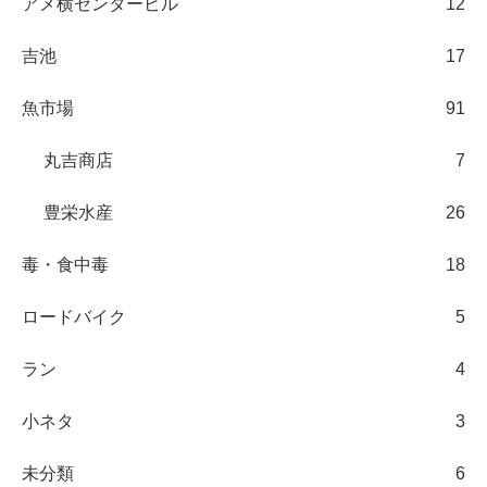
アメ横センタービル
12
吉池
17
魚市場
91
丸吉商店
7
豊栄水産
26
毒・食中毒
18
ロードバイク
5
ラン
4
小ネタ
3
未分類
6