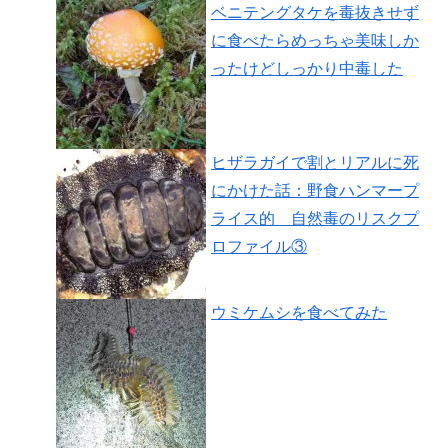
ベニテングタケを毒抜きせず
に食べたらめっちゃ美味しか
ったけどしっかり中毒した
ヒザラガイで割とリアルに死
にかけた話：野食ハンマープ
ライス的 自然毒のリスクプ
ロファイル③
ウミケムシを食べてみた