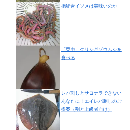
抱卵青イソメは美味いのか
「栗虫」クリシギゾウムシを
食べる
レバ刺しとサヨナラできない
あなたに！エイレバ刺しのご
提案（割と上級者向け）