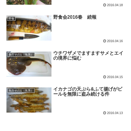
2016.04.18
野食会2016春 続報
野食
2016.04.16
ウチワザメでますますサメとエイ
魚介その1（魚系）
の境界に悩む
2016.04.15
イカナゴの天ぷら&ふて揚げがビ
魚介その1（魚系）
ールを無限に盗み続ける件
2016.04.13