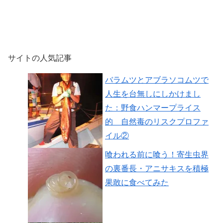
サイトの人気記事
バラムツとアブラソコムツで
人生を台無しにしかけまし
た：野食ハンマープライス
的 自然毒のリスクプロファ
イル②
喰われる前に喰う！寄生虫界
の裏番長・アニサキスを積極
果敢に食べてみた