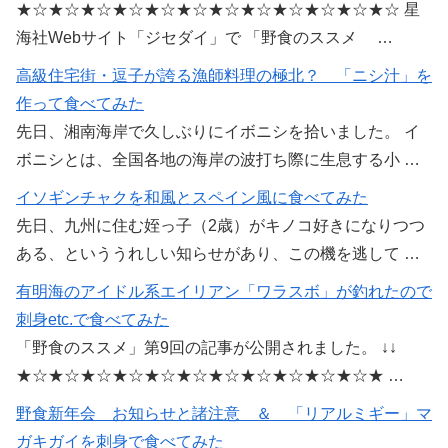
★☆★☆★☆★☆★☆★☆★☆★☆★☆★☆★☆★☆ 星
海社Webサイト「ジセダイ」で 「野食のススメ …
高級住宅街・逗子が誇る漁師料理の極北？ 「ニシ汁」を
作って食べてみた
先日、湘南海岸で久しぶりにイボニシを拾いました。 イ
ボニシとは、全国各地の海岸の波打ち際に生息する小 …
イソギンチャクを和風とスペイン風に食べてみた
先日、九州に住む姪っ子（2歳）がキノコ好きになりつつ
ある、といううれしい知らせがあり、この機を逃して …
有明海のアイドル系エイリアン「ワラスボ」が釣れたので
刺身etc.で食べてみた
「野食のススメ」第9回の記事が公開されました。 ↓↓
★☆★☆★☆★☆★☆★☆★☆★☆★☆★☆★☆★ …
野食新年会 お知らせと諸注意 ＆ 「リアルミギー」マ
ガキガイを刺身で食べてみた