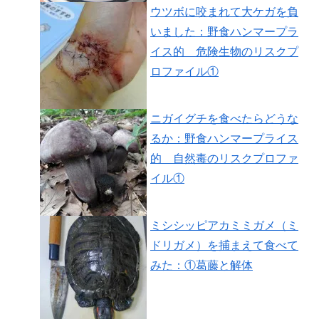
ウツボに咬まれて大ケガを負
いました：野食ハンマープラ
イス的 危険生物のリスクプ
ロファイル①
ニガイグチを食べたらどうな
るか：野食ハンマープライス
的 自然毒のリスクプロファ
イル①
ミシシッピアカミミガメ（ミ
ドリガメ）を捕まえて食べて
みた：①葛藤と解体