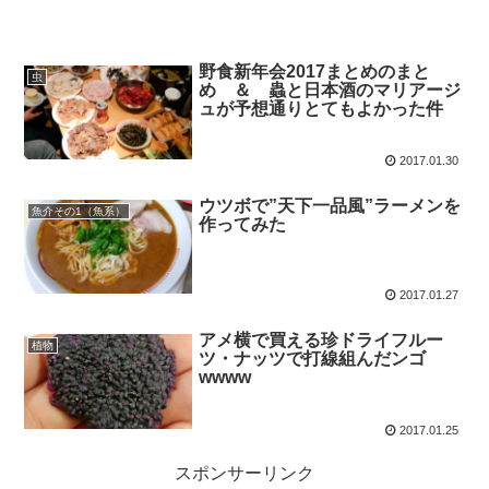
野食新年会2017まとめのまと
虫
め ＆ 蟲と日本酒のマリアージ
ュが予想通りとてもよかった件
2017.01.30
ウツボで”天下一品風”ラーメンを
魚介その1（魚系）
作ってみた
2017.01.27
アメ横で買える珍ドライフルー
植物
ツ・ナッツで打線組んだンゴ
wwww
2017.01.25
スポンサーリンク