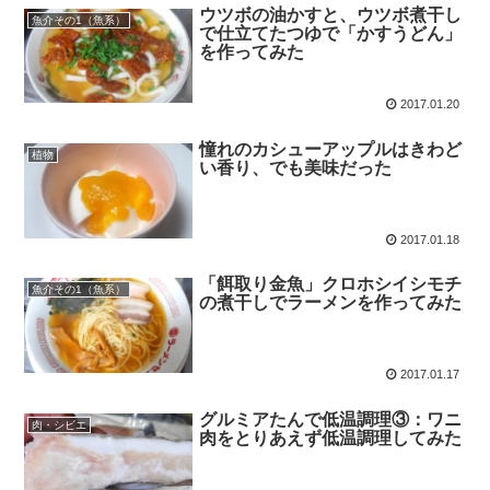
ウツボの油かすと、ウツボ煮干し
魚介その1（魚系）
で仕立てたつゆで「かすうどん」
を作ってみた
2017.01.20
憧れのカシューアップルはきわど
植物
い香り、でも美味だった
2017.01.18
「餌取り金魚」クロホシイシモチ
魚介その1（魚系）
の煮干しでラーメンを作ってみた
2017.01.17
グルミアたんで低温調理③：ワニ
肉・シビエ
肉をとりあえず低温調理してみた