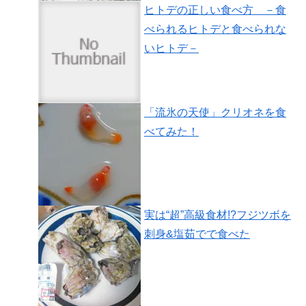
ヒトデの正しい食べ方 －食
べられるヒトデと食べられな
いヒトデ－
「流氷の天使」クリオネを食
べてみた！
実は“超”高級食材!?フジツボを
刺身&塩茹でで食べた