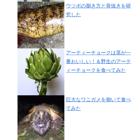
ウツボの捌き方と骨抜きを研
究した
アーティーチョークは茎が一
番おいしい！＆野生のアーテ
ィーチョークを食べてみた
巨大なワニガメを捌いて食べ
てみた