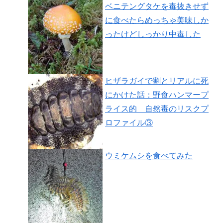
ベニテングタケを毒抜きせず
に食べたらめっちゃ美味しか
ったけどしっかり中毒した
ヒザラガイで割とリアルに死
にかけた話：野食ハンマープ
ライス的 自然毒のリスクプ
ロファイル③
ウミケムシを食べてみた