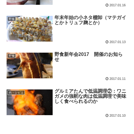
2017.01.16
年末年始の小ネタ棚卸（マテガイ
野食
とかトリュフ麹とか）
2017.01.13
野食新年会2017 開催のお知ら
野食
せ
2017.01.11
グルミアたんで低温調理②：ワニ
肉・シビエ
ガメの強靭な肉は低温調理で美味
しく食べられるのか
2017.01.10