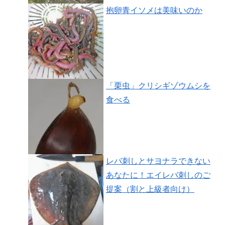
抱卵青イソメは美味いのか
「栗虫」クリシギゾウムシを
食べる
レバ刺しとサヨナラできない
あなたに！エイレバ刺しのご
提案（割と上級者向け）