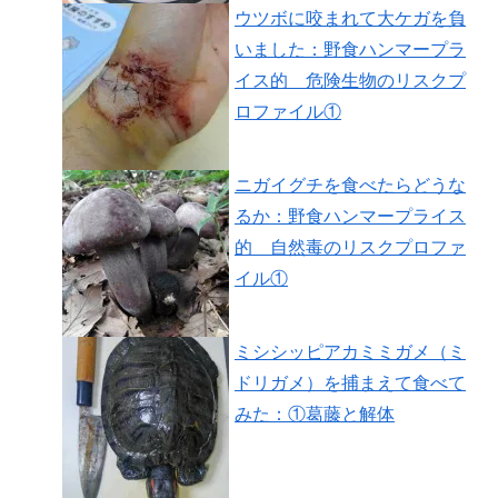
ウツボに咬まれて大ケガを負
いました：野食ハンマープラ
イス的 危険生物のリスクプ
ロファイル①
ニガイグチを食べたらどうな
るか：野食ハンマープライス
的 自然毒のリスクプロファ
イル①
ミシシッピアカミミガメ（ミ
ドリガメ）を捕まえて食べて
みた：①葛藤と解体