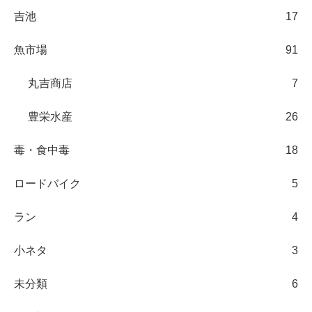
吉池
17
魚市場
91
丸吉商店
7
豊栄水産
26
毒・食中毒
18
ロードバイク
5
ラン
4
小ネタ
3
未分類
6