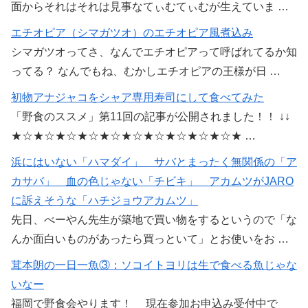
面からそれはそれは見事なてぃむてぃむが生えていま …
シマガツオってさ、なんでエチオピアって呼ばれてるか知
ってる？ なんでもね、むかしエチオピアの王様が日 …
初物アナジャコをシャア専用寿司にして食べてみた
「野食のススメ」第11回の記事が公開されました！！ ↓↓
★☆★☆★☆★☆★☆★☆★☆★☆★☆★☆★ …
浜にはいない「ハマダイ」 サバとまったく無関係の「ア
カサバ」 血の色じゃない「チビキ」 アカムツがJARO
に訴えそうな「ハチジョウアカムツ」
先日、べーやん先生が築地で買い物をするというので「な
んか面白いものがあったら買っといて」とお使いをお …
茸本朗の一日一魚③：ソコイトヨリは生で食べる魚じゃな
いなー
福岡で野食会やります！ 現在参加お申込み受付中で