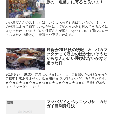
原の「魚國」に寄ると良いよ！
いい魚屋さんのストックは、いくつあっても喜ばしいもの。 ネット
の発達によって自宅にいながらにして変わった魚を購入できるように
はなったが、やはりプロの仲買さんが選んできたものには僕らシロー
トじゃたどり着けない着眼点や説得力がある。 ...
野食会2016秋の続報 & バカマ
野食
ツタケって呼ぶのはかわいそうだ
からなんかいい呼び名ないかなと
思った件
2016.9.27 19:00 満席になりました…… ご参加いただけなかった
皆様申し訳ありません。次回開催までお待ちいただけると幸いです。
★☆★☆★☆★☆★☆★☆★☆★☆★☆★☆★☆★☆ 星海社Webサ
イト「ジセダイ」で 「...
マツバガイとベッコウガサ カサ
野食
ガイ目刺身対決