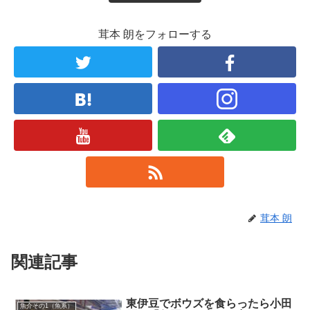
茸本 朗をフォローする
茸本 朗
関連記事
東伊豆でボウズを食らったら小田
魚介その1（魚系）