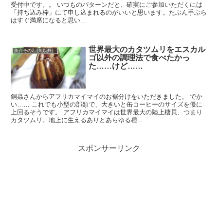
受付中です。。 いつものパターンだと、確実にご参加いただくには
「持ち込み枠」にて申し込まれるのがいいと思います。たぶん手ぶら
はすぐ満席になると思い...
世界最大のカタツムリをエスカル
魚介その2（魚以外）
ゴ以外の調理法で食べたかっ
た……けど……
銅蟲さんからアフリカマイマイのお裾分けをいただきました。 でか
い…… これでも小型の部類で、大きいと缶コーヒーのサイズを優に
上回るそうです。 アフリカマイマイは世界最大の陸上棲貝、つまり
カタツムリ。地上に生えるありとあらゆる種...
スポンサーリンク