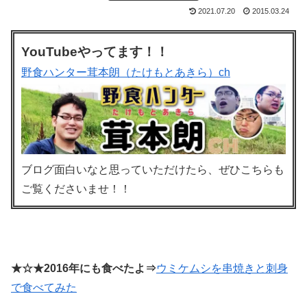
2021.07.20
2015.03.24
YouTubeやってます！！
野食ハンター茸本朗（たけもとあきら）ch
ブログ面白いなと思っていただけたら、ぜひこちらも
ご覧くださいませ！！
★☆★2016年にも食べたよ⇒
ウミケムシを串焼きと刺身
で食べてみた