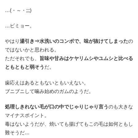
…(・～・;;;)
…ビミョー。
やはり
湯引き⇒水洗いのコンボで、味が抜けてしまった
の
ではないかと思われる。
ただそれでも、
旨味や甘みはケヤリムシやユムシと比べる
ともともと弱そう
だ。
歯応えはあるともないともいえない。
ブニブニして噛み始めのガムのようだ。
処理しきれない毛が口の中でじゃりじゃり言う
のも大きな
マイナスポイント。
毒はないようだが、焼いても揚げてもこの毛は如何ともし
難そうだ…