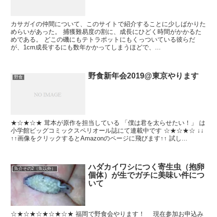
カサガイの仲間について、このサイトで紹介することに少しばかりた
めらいがあった。 捕獲難易度の割に、成長にひどく時間がかかるた
めである。 どこの磯にもテトラポットにもくっついている彼らだ
が、1cm成長するにも数年かかってしまうほどで、...
野食新年会2019@東京やります
野食
★☆★☆★ 茸本が原作を担当している 「僕は君を太らせたい！」 は
小学館ビッグコミックスペリオール誌にて連載中です ☆★☆★☆ ↓↓
↑↑画像をクリックするとAmazonのページに飛びます↑↑ 試し...
ハダカイワシにつく寄生虫（抱卵
魚介その2（魚以外）
個体）が生でガチに美味い件につ
いて
☆★☆★☆★☆★☆★ 福岡で野食会やります！ 現在参加お申込み