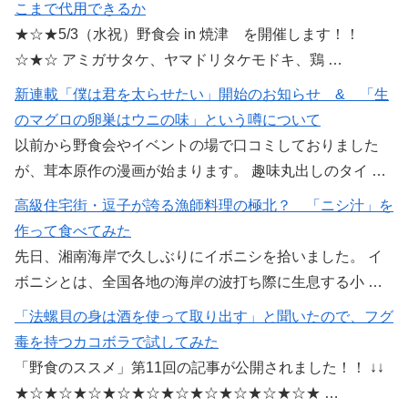
こまで代用できるか
★☆★5/3（水祝）野食会 in 焼津 を開催します！！
☆★☆ アミガサタケ、ヤマドリタケモドキ、鶏 …
新連載「僕は君を太らせたい」開始のお知らせ & 「生
のマグロの卵巣はウニの味」という噂について
以前から野食会やイベントの場で口コミしておりました
が、茸本原作の漫画が始まります。 趣味丸出しのタイ …
高級住宅街・逗子が誇る漁師料理の極北？ 「ニシ汁」を
作って食べてみた
先日、湘南海岸で久しぶりにイボニシを拾いました。 イ
ボニシとは、全国各地の海岸の波打ち際に生息する小 …
「法螺貝の身は酒を使って取り出す」と聞いたので、フグ
毒を持つカコボラで試してみた
「野食のススメ」第11回の記事が公開されました！！ ↓↓
★☆★☆★☆★☆★☆★☆★☆★☆★☆★☆★ …