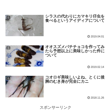
シラスの代わりにカマキリ仔虫を
虫
食べるというアイディアについて
2019.04.01
オオスズメバチチョコを作ってみ
虫
たら予想以上に美味しかった件に
ついて
2019.02.14
コオロギ美味しいよね、とくに後
虫
脚のむき身が完全にカニ
2018.11.26
スポンサーリンク