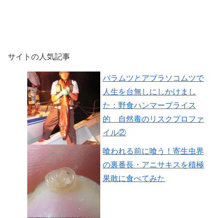
サイトの人気記事
バラムツとアブラソコムツで
人生を台無しにしかけまし
た：野食ハンマープライス
的 自然毒のリスクプロファ
イル②
喰われる前に喰う！寄生虫界
の裏番長・アニサキスを積極
果敢に食べてみた