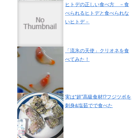
ヒトデの正しい食べ方 －食
べられるヒトデと食べられな
いヒトデ－
「流氷の天使」クリオネを食
べてみた！
実は“超”高級食材!?フジツボを
刺身&塩茹でで食べた