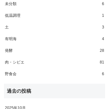
未分類
6
低温調理
1
土
3
有明海
4
発酵
28
肉・シビエ
81
野食会
6
過去の投稿
2025年10月