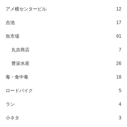
アメ横センタービル
12
吉池
17
魚市場
91
丸吉商店
7
豊栄水産
26
毒・食中毒
18
ロードバイク
5
ラン
4
小ネタ
3