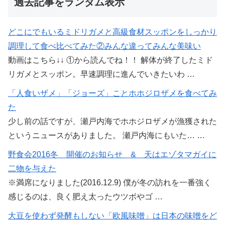
過去記事をランダム表示
どこにでもいるミドリガメと高級食材スッポンをしっかり
調理して食べ比べてみた②みんな違ってみんな美味い
動画はこちら↓↓ ①から読んでね！！ 解体が終了したミド
リガメとスッポン。早速調理に進んでいきたいわ …
「人食いザメ」「ジョーズ」ことホホジロザメを食べてみ
た
少し前の話ですが、瀬戸内海でホホジロザメが漁獲された
というニュースがありました。 瀬戸内海にもいた… …
野食会2016冬 開催のお知らせ & 天はエゾタマガイに
二物を与えた
※満席になりました(2016.12.9) 僕が冬の訪れを一番強く
感じるのは、良く肥え太ったウツボやゴ …
大豆を使わず発酵もしない「欧風味噌」は日本の味噌をど