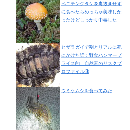
ベニテングタケを毒抜きせず
に食べたらめっちゃ美味しか
ったけどしっかり中毒した
ヒザラガイで割とリアルに死
にかけた話：野食ハンマープ
ライス的 自然毒のリスクプ
ロファイル③
ウミケムシを食べてみた