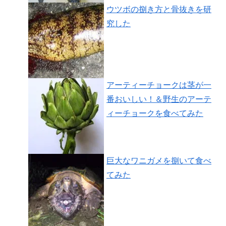
ウツボの捌き方と骨抜きを研
究した
アーティーチョークは茎が一
番おいしい！＆野生のアーテ
ィーチョークを食べてみた
巨大なワニガメを捌いて食べ
てみた