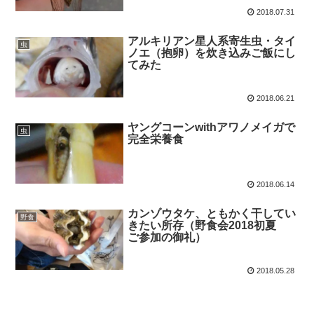
2018.07.31
アルキリアン星人系寄生虫・タイ
虫
ノエ（抱卵）を炊き込みご飯にし
てみた
2018.06.21
ヤングコーンwithアワノメイガで
虫
完全栄養食
2018.06.14
カンゾウタケ、ともかく干してい
野食
きたい所存（野食会2018初夏
ご参加の御礼）
2018.05.28