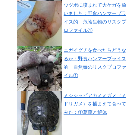
ウツボに咬まれて大ケガを負
いました：野食ハンマープラ
イス的 危険生物のリスクプ
ロファイル①
ニガイグチを食べたらどうな
るか：野食ハンマープライス
的 自然毒のリスクプロファ
イル①
ミシシッピアカミミガメ（ミ
ドリガメ）を捕まえて食べて
みた：①葛藤と解体