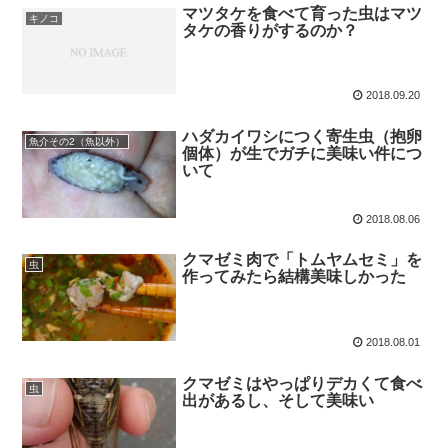
マツタケを食べて育った虫はマツ
キノコ
タケの香りがするのか？
2018.09.20
ハダカイワシにつく寄生虫（抱卵
魚介その2（魚以外）
個体）が生でガチに美味い件につ
いて
2018.08.06
クマゼミ肉で「トムヤムセミ」を
虫
作ってみたら結構美味しかった
2018.08.01
クマゼミはやっぱりデカくて食べ
虫
出があるし、そして美味い