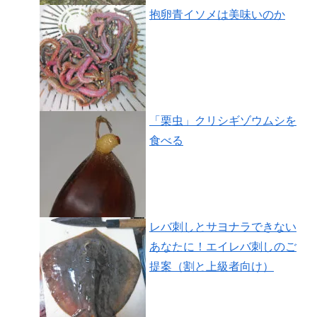
抱卵青イソメは美味いのか
「栗虫」クリシギゾウムシを
食べる
レバ刺しとサヨナラできない
あなたに！エイレバ刺しのご
提案（割と上級者向け）