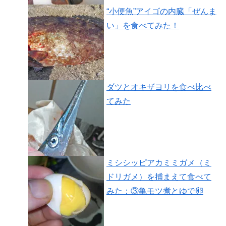
“小便魚”アイゴの内臓「ぜんま
い」を食べてみた！
ダツとオキザヨリを食べ比べ
てみた
ミシシッピアカミミガメ（ミ
ドリガメ）を捕まえて食べて
みた：③亀モツ煮とゆで卵