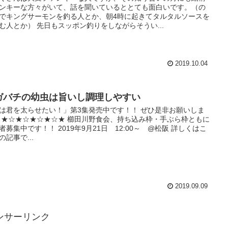
ンキーな方々がいて、話を聞いているととても面白いです。（の
でキングサーモンを釣る人とか、朝4時に起きてタルタルソースを
む人とか） 先日もスッポン釣りをしながらそうい...
2019.10.04
ガバチの幼虫は旨いし調理しやすい
は君を太らせたい！」第3集発売中です！！ ぜひ是非お願いしま
 ★☆★☆★☆★☆★ 櫛田川野食会、持ち込み枠・手ぶら枠ともに
者募集中です！！ 2019年9月21日 12:00～ @松阪 詳しくはこ
の記事で...
2019.09.09
ンサーリンク