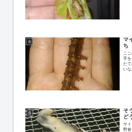
マ
虫
ち
ここ
手を
たて
いな
そ
虫
ど
サイ
野食