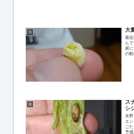
大
虫
最近
んで
裟に
の動
ス
虫
シ
永野
エン
ごた
予感