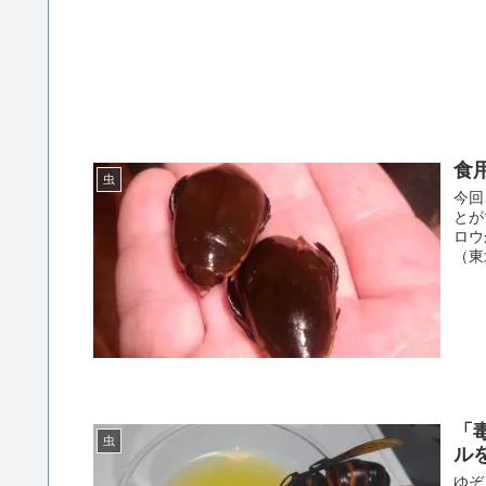
食
虫
今回
とが
ロウ
（東
「
虫
ル
ゆぞ