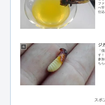
ファ
べ竿
仕込
ジ
虫
「僕
す！
参加
ちら
スポ