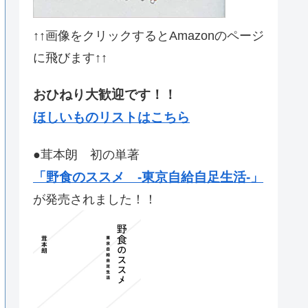
↑↑画像をクリックするとAmazonのページ
に飛びます↑↑
おひねり大歓迎です！！
ほしいものリストはこちら
●茸本朗 初の単著
「野食のススメ -東京自給自足生活-」
が発売されました！！