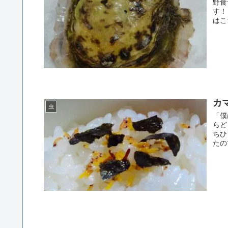
野食
す！
はこ
カ
虫
「僕
らど
ちひ
たの