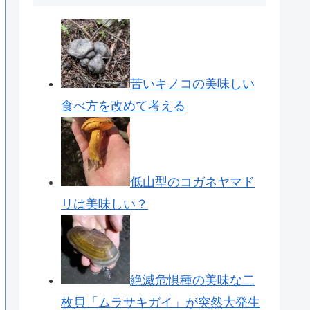
苦いキノコの美味しい
食べ方を改めて考える
低山型のコガネヤマド
リは美味しい？
絶滅危惧種の美味な二
枚貝「ムラサキガイ」が突然大発生