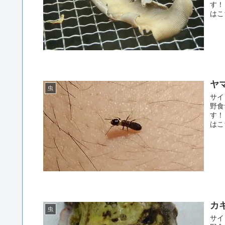
す！
はこ
ヤ
虫
サイ
野食
す！
はこ
カ
虫
サイ