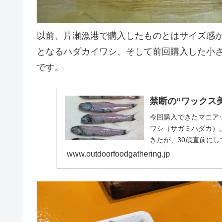
以前、片瀬漁港で購入したものとはサイズ感
となるハダカイワシ、そして前回購入した小
です。
禁断の“ワックス
今回購入できたマニア
ワシ（サガミハダカ）
きたが、30歳直前にし
www.outdoorfoodgathering.jp