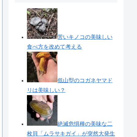
苦いキノコの美味しい
食べ方を改めて考える
低山型のコガネヤマド
リは美味しい？
絶滅危惧種の美味な二
枚貝「ムラサキガイ」が突然大発生