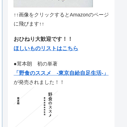
↑↑画像をクリックするとAmazonのページ
に飛びます↑↑
おひねり大歓迎です！！
ほしいものリストはこちら
●茸本朗 初の単著
「野食のススメ -東京自給自足生活-」
が発売されました！！