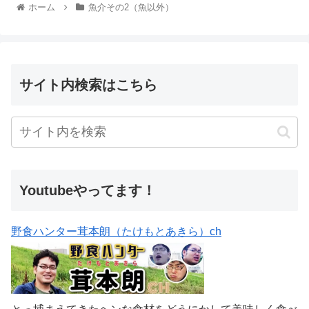
ホーム
魚介その2（魚以外）
サイト内検索はこちら
Youtubeやってます！
野食ハンター茸本朗（たけもとあきら）ch