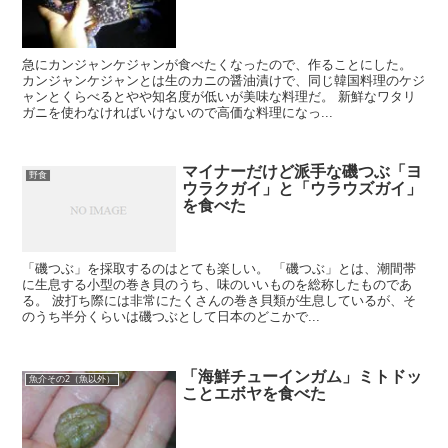
急にカンジャンケジャンが食べたくなったので、作ることにした。
カンジャンケジャンとは生のカニの醤油漬けで、同じ韓国料理のケジ
ャンとくらべるとやや知名度が低いが美味な料理だ。 新鮮なワタリ
ガニを使わなければいけないので高価な料理になっ...
マイナーだけど派手な磯つぶ「ヨ
野食
ウラクガイ」と「ウラウズガイ」
を食べた
「磯つぶ」を採取するのはとても楽しい。 「磯つぶ」とは、潮間帯
に生息する小型の巻き貝のうち、味のいいものを総称したものであ
る。 波打ち際には非常にたくさんの巻き貝類が生息しているが、そ
のうち半分くらいは磯つぶとして日本のどこかで...
「海鮮チューインガム」ミトドッ
魚介その2（魚以外）
ことエボヤを食べた