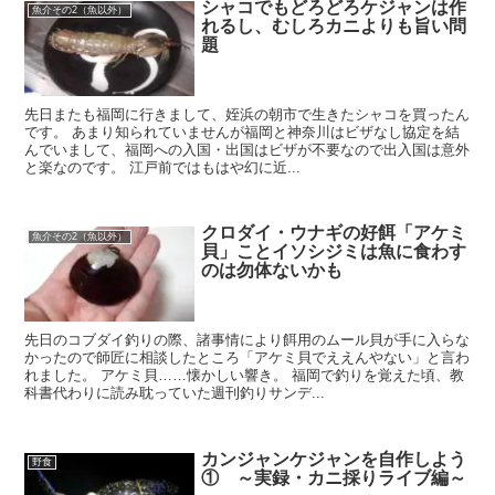
シャコでもどろどろケジャンは作
魚介その2（魚以外）
れるし、むしろカニよりも旨い問
題
先日またも福岡に行きまして、姪浜の朝市で生きたシャコを買ったん
です。 あまり知られていませんが福岡と神奈川はビザなし協定を結
んでいまして、福岡への入国・出国はビザが不要なので出入国は意外
と楽なのです。 江戸前ではもはや幻に近...
クロダイ・ウナギの好餌「アケミ
魚介その2（魚以外）
貝」ことイソシジミは魚に食わす
のは勿体ないかも
先日のコブダイ釣りの際、諸事情により餌用のムール貝が手に入らな
かったので師匠に相談したところ「アケミ貝でええんやない」と言わ
れました。 アケミ貝……懐かしい響き。 福岡で釣りを覚えた頃、教
科書代わりに読み耽っていた週刊釣りサンデ...
カンジャンケジャンを自作しよう
野食
① ～実録・カニ採りライブ編～