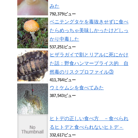
みた
792,379ビュー
ベニテングタケを毒抜きせずに食べ
たらめっちゃ美味しかったけどしっ
かり中毒した
537,251ビュー
ヒザラガイで割とリアルに死にかけ
た話：野食ハンマープライス的 自
然毒のリスクプロファイル③
411,764ビュー
ウミケムシを食べてみた
387,543ビュー
ヒトデの正しい食べ方 －食べられ
るヒトデと食べられないヒトデ－
332,617ビュー