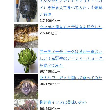
ミシシッピアカミミガメ（ミドリガ
メ）を捕まえて食べてみた：①葛藤
と解体
217,709ビュー
ウツボの捌き方と骨抜きを研究した
215,141ビュー
アーティーチョークは茎が一番おい
しい！＆野生のアーティーチョーク
を食べてみた
207,498ビュー
巨大なワニガメを捌いて食べてみた
206,175ビュー
抱卵青イソメは美味いのか
196,593ビュー