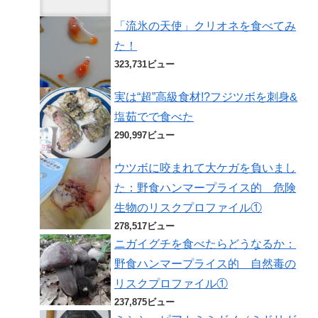
「流氷の天使」クリオネを食べてみ
た！
323,731ビュー
実は“超”高級食材!?フジツボを刺身&
塩茹でで食べた
290,997ビュー
ウツボに咬まれて大ケガを負いまし
た：野食ハンマープライス的 危険
生物のリスクプロファイル①
278,517ビュー
ニガイグチを食べたらどうなるか：
野食ハンマープライス的 自然毒の
リスクプロファイル①
237,875ビュー