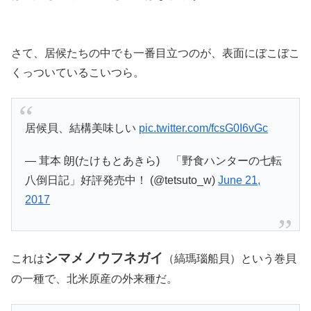
さて、居候たちの中でも一番目立つのが、表面にぼこぼこ
くっついているこいつら。
居候貝、結構美味しい
pic.twitter.com/fcsG0I6vGc
— 茸本 朗(たけもとあきら) 「野食ハンターの七転
八倒日記」好評発売中！ (@tetsuto_w)
June 21,
2017
シマメノウフネガイ
これは
（縞瑪瑙船貝）という巻貝
の一種で、北米原産の外来種だ。