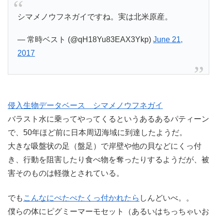
シマメノウフネガイですね。実は北米原産。
— 常時ベスト (@qH18Yu83EAX3Ykp)
June 21,
2017
侵入生物データベース シマメノウフネガイ
バラスト水に乗ってやってくるというあるあるパティーン
で、50年ほど前に日本周辺海域に到達したようだ。
大きな吸盤状の足（盤足）で岸壁や他の貝などにくっ付
き、行動を阻害したり食べ物を奪ったりするようだが、被
害そのものは軽微とされている。
でも
こんなにぺたぺたくっ付かれたら
しんどいべ。。
僕らの体にピグミーマーモセット（あるいはちっちゃいお