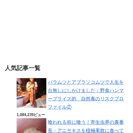
人気記事一覧
バラムツとアブラソコムツで人生を
台無しにしかけました：野食ハンマ
ープライス的 自然毒のリスクプロ
ファイル②
1,084,239ビュー
喰われる前に喰う！寄生虫界の裏番
長・アニサキスを積極果敢に食べて