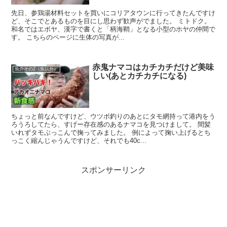
先日、参鶏湯材料セットを買いにコリアタウンに行ってきたんですけ
ど、そこでとあるものを目にし思わず歓声がでました。 ミトドク。
和名ではエボヤ、漢字で書くと「柄海鞘」となる小型のホヤの仲間で
す。 こちらのページに生体の写真が...
赤鬼ナマコはカチカチだけど美味
魚介その2（魚以外）
しい(あとカチカチになる)
ちょっと前なんですけど、ウツボ釣りのあとにタモ網持って港内をう
ろうろしてたら、すげー存在感のあるナマコを見つけまして。 間髪
いれずタモぶっこんで掬ってみました。 例によって掬い上げるとち
っこく縮んじゃうんですけど、それでも40c...
スポンサーリンク