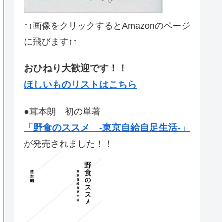
↑↑画像をクリックするとAmazonのページ
に飛びます↑↑
おひねり大歓迎です！！
ほしいものリストはこちら
●茸本朗 初の単著
「野食のススメ -東京自給自足生活-」
が発売されました！！