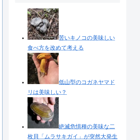
苦いキノコの美味しい
食べ方を改めて考える
低山型のコガネヤマド
リは美味しい？
絶滅危惧種の美味な二
枚貝「ムラサキガイ」が突然大発生