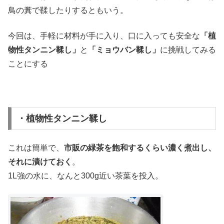
鳥の糞で鞣したりするともいう。
今回は、手軽に材料が手に入り、口に入っても安全な
「植
物性タンニン鞣し」
と
「ミョウバン鞣し」
に挑戦してみる
ことにする
・植物性タンニン鞣し
これは簡単で、
市販の緑茶を飽和するくらい濃く煮出し、
それに漬けておく
。
1L強の水に、なんと300g近い茶葉を投入。