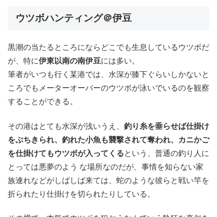
ウツボハンティング＠伊豆
黒潮の当たるところにならどこでも生息しているウツボだ
が、特に
伊東以南の南伊豆
には多い。
筆者がいつも行く某港では、水深が膝下ぐらいしかないと
ころでもメーターオーバーのウツボが泳いでいるのを観察
することができる。
その港はとても水深が浅いうえ、
釣り糸を垂らせば仕掛け
をぶちきられ、釣れた小魚も襲撃されて奪われ、カニかご
を仕掛けてもウツボが入ってくる
という、普通の釣り人に
とっては悪夢のよう な場所なのだが、事情を知らない家
族連れなどがしばしば来ては、蛇のような彼らと戦い竿を
折られたり仕掛けを切られたりしている。