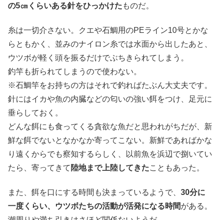
の5㎝くらいある針をひっかけた
ものだ。
糸は一切介さない。クエや石鯛用のPEライン10号とかな
らともかく、並みのナイロン糸では水面から出したあと、
ウツボが軽く頭を振るだけでぶちきられてしまう。
釣竿も折られてしまうので使わない。
※石鯛竿をお持ちの方はそれで釣ればたぶん大丈夫です。
針にはイカや魚の内臓などの匂いの強い餌をつけ、足元に
垂らしておく。
どんな餌にも食ってくる貪欲な魚だと思われがちだが、新
鮮な餌でないとなかなか寄ってこない。新鮮であればかな
り遠くからでも察知するらしく、以前魚を浜辺で捌いてい
たら、寄ってきて
陸地まで上陸してきた
こともあった。
また、餌を口にする時間も決まっているようで、
30分に
一度くらい、ウツボたちの活動が活発になる時間
がある。
潮周りや満ち引きはさほど関係ないようだ。