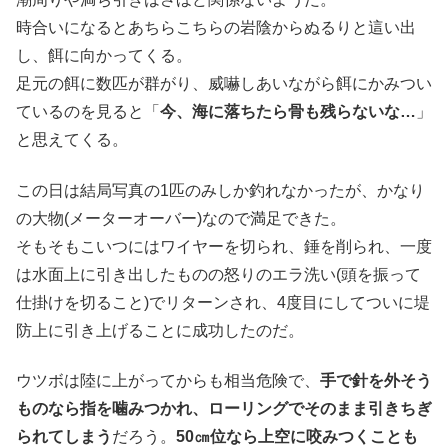
時合いになるとあちらこちらの岩陰からぬるりと這い出
し、餌に向かってくる。
足元の餌に数匹が群がり、威嚇しあいながら餌にかみつい
ているのを見ると「
今、海に落ちたら骨も残らないな…
」
と思えてくる。
この日は結局写真の1匹のみしか釣れなかったが、かなり
の大物(メーターオーバー)なので満足できた。
そもそもこいつにはワイヤーを切られ、錘を削られ、一度
は水面上に引き出したものの怒りのエラ洗い(頭を振って
仕掛けを切ること)でリターンされ、4度目にしてついに堤
防上に引き上げることに成功したのだ。
ウツボは陸に上がってからも相当危険で、
手で針を外そう
ものなら指を噛みつかれ、ローリングでそのまま引きちぎ
られてしまう
だろう。
50㎝位なら上空に咬みつくことも