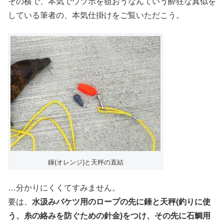
その横で、本気でウツボを狙おうなんていう酔狂な真似を
している筆者の、本気仕掛けをご覧いただこう。
錘(オレンジ)と天秤の直結
…分かりにくくてすみません。
要は、
水汲みバケツ用のロープの先に錘と天秤(釣りに使
う、糸の絡みを防ぐための針金)をつけ、その先に石鯛用