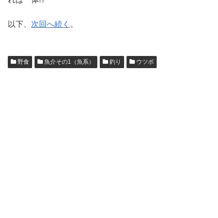
以下、
次回へ続く
。
野食
魚介その1（魚系）
釣り
ウツボ