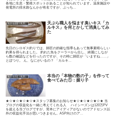
各地に生息・繁殖スポットがあることが知られています。温泉施設や
発電所の排水路なんかが有名ですが、ぶっち...
天ぷら職人を悩ます臭いキス「カ
魚介その1（魚系）
ルキス」を何とかして消臭してみ
た
先日のシロギス釣りでは、師匠の的確な指導もあって無事素晴らしい
釣果を得られました。 釣れた魚をクーラーから出し、綺麗にしなが
ら数の確認などを行ったのですが、その時に師匠が「いますね……」
とぽつり。 ん、なにがいるの？ 「カルキ...
本当の「本物の数の子」を作って
魚介その1（魚系）
食べてみた①：握り子
★☆★☆★☆★☆★スタッフ募集のお知らせ★☆★☆★☆★☆★ 当
ブログの収益化を一緒に考えてくれる人 ハイシーズンは120万PV
を超える当ブログですが、茸本にアイディアがないのでアドセンス以
外の収益化手法が思いつきません。ASP向けのア...