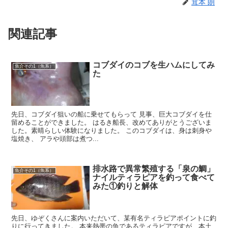
茸本 朗
関連記事
コブダイのコブを生ハムにしてみ
魚介その1（魚系）
た
先日、コブダイ狙いの船に乗せてもらって 見事、巨大コブダイを仕
留めることができました。 はるき船長、改めてありがとうございま
した。素晴らしい体験になりました。 このコブダイは、身は刺身や
塩焼き、 アラや頭部は煮つ...
排水路で異常繁殖する「泉の鯛」
魚介その1（魚系）
ナイルティラピアを釣って食べて
みた①釣りと解体
先日、ゆぞくさんに案内いただいて、某有名ティラピアポイントに釣
りに行ってきました。 本来熱帯の魚であるティラピアですが、本土