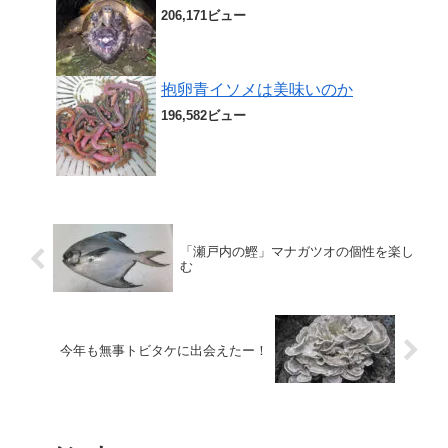
206,171ビュー
抱卵青イソメは美味いのか
196,582ビュー
「瀬戸内の鰹」マナガツオの個性を楽し
む
今年も無事トビタケに出会えたー！