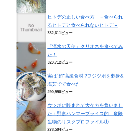
ヒトデの正しい食べ方 －食べられ
るヒトデと食べられないヒトデ－
332,611ビュー
「流氷の天使」クリオネを食べてみ
た！
323,712ビュー
実は“超”高級食材!?フジツボを刺身&
塩茹でで食べた
290,990ビュー
ウツボに咬まれて大ケガを負いまし
た：野食ハンマープライス的 危険
生物のリスクプロファイル①
278,504ビュー