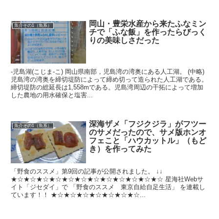
岡山・豊栄水産から来たふなミン
魚介その1（魚系）
チで「ふな飯」を作ったらびっく
りの美味しさだった
-児島湖(こじま-こ) 岡山県南部，児島湾の湾奥にある人工湖。 (中略)
児島湾の湾奥を締切堤防によって締め切って造られた人工湖である。
締切堤防の総延長は1,558mである。児島湾周辺の干拓によって増加
した農地の用水確保と塩害...
深海ザメ「フジクジラ」がフツー
魚介その1（魚系）
のサメだったので、サメ版ホンオ
フェこと「ハウカットル」（もど
き）を作ってみた
「野食のススメ」第9回の記事が公開されました。 ↓↓
★☆★☆★☆★☆★☆★☆★☆★☆★☆★☆★☆★☆ 星海社Webサ
イト「ジセダイ」で 「野食のススメ 東京自給自足生活」 を連載し
ています！！ ★☆★☆★☆★☆★☆★☆★☆...