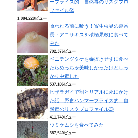
ープライス的 自然毒のリスクプロ
ファイル②
1,084,228ビュー
喰われる前に喰う！寄生虫界の裏番
長・アニサキスを積極果敢に食べて
みた
792,376ビュー
ベニテングタケを毒抜きせずに食べ
たらめっちゃ美味しかったけどしっ
かり中毒した
537,106ビュー
ヒザラガイで割とリアルに死にかけ
た話：野食ハンマープライス的 自
然毒のリスクプロファイル③
411,749ビュー
ウミケムシを食べてみた
387,540ビュー