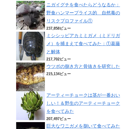
ニガイグチを食べたらどうなるか：
野食ハンマープライス的 自然毒の
リスクプロファイル①
237,858ビュー
ミシシッピアカミミガメ（ミドリガ
メ）を捕まえて食べてみた：①葛藤
と解体
217,702ビュー
ウツボの捌き方と骨抜きを研究した
215,134ビュー
アーティーチョークは茎が一番おい
しい！＆野生のアーティーチョーク
を食べてみた
207,497ビュー
巨大なワニガメを捌いて食べてみた