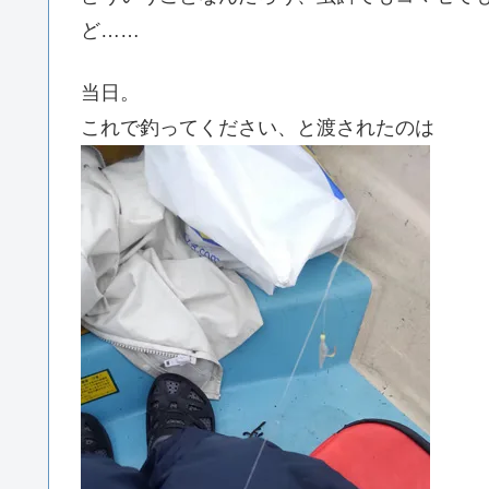
ど……
当日。
これで釣ってください、と渡されたのは