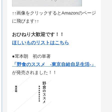
↑↑画像をクリックするとAmazonのページ
に飛びます↑↑
おひねり大歓迎です！！
ほしいものリストはこちら
●茸本朗 初の単著
「野食のススメ -東京自給自足生活-」
が発売されました！！