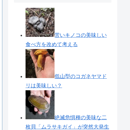
苦いキノコの美味しい
食べ方を改めて考える
低山型のコガネヤマド
リは美味しい？
絶滅危惧種の美味な二
枚貝「ムラサキガイ」が突然大発生