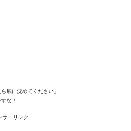
たら底に沈めてください」
ですな！
ンサーリンク