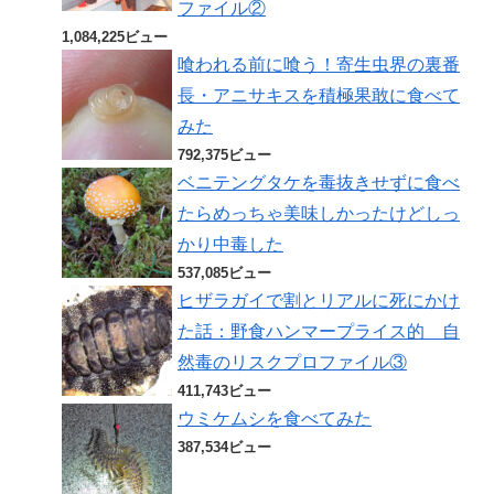
ファイル②
1,084,225ビュー
喰われる前に喰う！寄生虫界の裏番
長・アニサキスを積極果敢に食べて
みた
792,375ビュー
ベニテングタケを毒抜きせずに食べ
たらめっちゃ美味しかったけどしっ
かり中毒した
537,085ビュー
ヒザラガイで割とリアルに死にかけ
た話：野食ハンマープライス的 自
然毒のリスクプロファイル③
411,743ビュー
ウミケムシを食べてみた
387,534ビュー