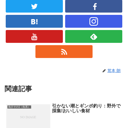
茸本 朗
関連記事
引かない潮とギンポ釣り：野外で
魚介その1（魚系）
採集!おいしい食材