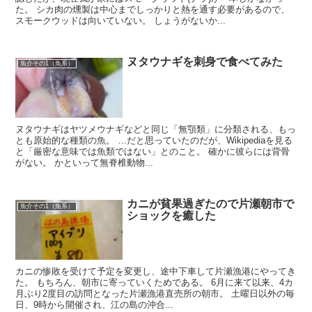
た。 シカ肉の燻製は中心までしっかりと熱を通す必要があるので、
スモークウッドは向いていない。 しょうがないか...
ヌタウナギを刺身で食べてみた
魚介その1（魚系）
ヌタウナギはヤツメウナギなどと同じ「無顎類」に分類される、もっ
とも原始的な種類の魚。 …だと思っていたのだが、Wikipediaを見る
と「厳密な意味では魚類ではない」とのこと。 確かに彼らには背骨
がない。 かといって無脊椎動物...
カニが貧果過ぎたので片瀬朝市で
魚介その1（魚系）
ショックを癒した
カニの惨敗を受けて予定を変更し、途中下車して片瀬漁港にやってき
た。 もちろん、朝市に寄っていくためである。 6月に来て以来、4カ
月ぶり2度目の訪問となった片瀬漁港直売所の朝市。 土曜日以外の毎
日、9時から開催され、江の島の沖合...