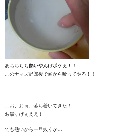
あちちちち
熱いやんけボケぇ！！
このナマズ野郎後で頭から喰ってやる！！
…お、おぉ、落ち着いてきた！
お湯すげぇええ！
でも熱いから一旦抜くか…