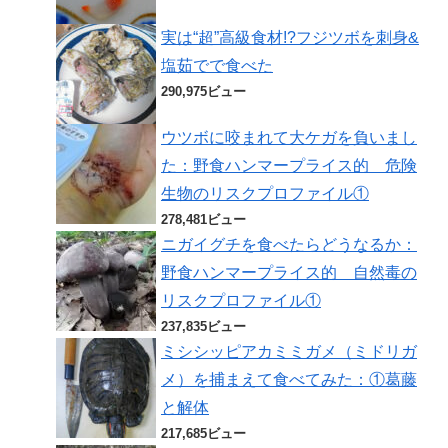
実は“超”高級食材!?フジツボを刺身&
塩茹でで食べた
290,975ビュー
ウツボに咬まれて大ケガを負いまし
た：野食ハンマープライス的 危険
生物のリスクプロファイル①
278,481ビュー
ニガイグチを食べたらどうなるか：
野食ハンマープライス的 自然毒の
リスクプロファイル①
237,835ビュー
ミシシッピアカミミガメ（ミドリガ
メ）を捕まえて食べてみた：①葛藤
と解体
217,685ビュー