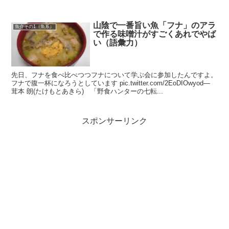
山陰で一番旨い魚「フナ」のアラ
魚介その1（魚系）
で作る味噌汁がすごくあれでやば
い（語彙力）
先日、フナを食べ比べつつフナについて学ぶ会に参加したんですよ。
フナで腹一杯になろうとしています pic.twitter.com/2EoDIOwyod—
茸本 朗(たけもとあきら) 「野食ハンターの七転...
スポンサーリンク