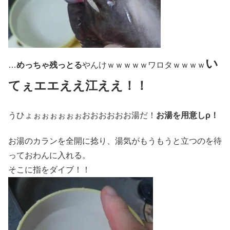
い
…
めっちゃ残っとる
やんけｗｗｗｗｗワロタｗｗｗｗ
てぇエエええ江ええ！！
うひょぉぉぉぉぉぉおおおおおお湯だ！
お湯を用意しρ！
お湯のカランを全開に捻り、湯気がもうもうと立つのを待
っておわんに入れる。
そこに指をダイブ！！