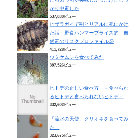
かり中毒した
537,030ビュー
ヒザラガイで割とリアルに死にかけ
た話：野食ハンマープライス的 自
然毒のリスクプロファイル③
411,728ビュー
ウミケムシを食べてみた
387,526ビュー
ヒトデの正しい食べ方 －食べられ
るヒトデと食べられないヒトデ－
332,602ビュー
「流氷の天使」クリオネを食べてみ
た！
323,675ビュー