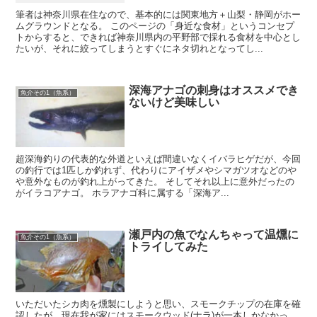
筆者は神奈川県在住なので、基本的には関東地方＋山梨・静岡がホー
ムグラウンドとなる。 このページの「身近な食材」というコンセプ
トからすると、できれば神奈川県内の平野部で採れる食材を中心とし
たいが、それに絞ってしまうとすぐにネタ切れとなってし...
深海アナゴの刺身はオススメでき
魚介その1（魚系）
ないけど美味しい
超深海釣りの代表的な外道といえば間違いなくイバラヒゲだが、今回
の釣行では1匹しか釣れず、代わりにアイザメやシマガツオなどのや
や意外なものが釣れ上がってきた。 そしてそれ以上に意外だったの
がイラコアナゴ。 ホラアナゴ科に属する「深海ア...
瀬戸内の魚でなんちゃって温燻に
魚介その1（魚系）
トライしてみた
いただいたシカ肉を燻製にしようと思い、スモークチップの在庫を確
認したが、現在我が家にはスモークウッド(ナラ)が一本しかなかっ