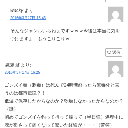
wacky
より:
2016年3月17日 15:43
そんなジャンルいらねぇですｗｗｗ今後は本当に気を
つけますよ…もうこりごりｗ
返信
廣瀬 修
より:
2016年3月17日 16:25
ゴンズイ毒（刺毒）は死んで24時間経ったら無毒化と言
うのは都市伝説？！
低温で保存したからなのか？乾燥しなかったからなのか？
（謎）
初めてゴンズイを釣って持って帰って（半日強）処理中に
棘が刺さって痛くなって驚いた経験が・・・（苦笑）