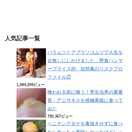
人気記事一覧
バラムツとアブラソコムツで人生を
台無しにしかけました：野食ハンマ
ープライス的 自然毒のリスクプロ
ファイル②
1,084,209ビュー
喰われる前に喰う！寄生虫界の裏番
長・アニサキスを積極果敢に食べて
みた
792,367ビュー
ベニテングタケを毒抜きせずに食べ
たらめっちゃ美味しかったけどしっ