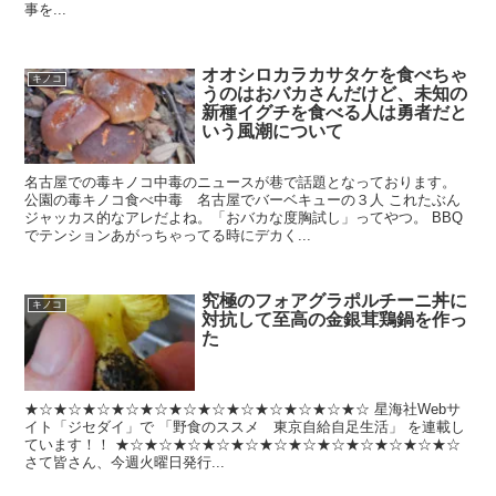
事を...
オオシロカラカサタケを食べちゃ
キノコ
うのはおバカさんだけど、未知の
新種イグチを食べる人は勇者だと
いう風潮について
名古屋での毒キノコ中毒のニュースが巷で話題となっております。
公園の毒キノコ食べ中毒 名古屋でバーベキューの３人 これたぶん
ジャッカス的なアレだよね。「おバカな度胸試し」ってやつ。 BBQ
でテンションあがっちゃってる時にデカく...
究極のフォアグラポルチーニ丼に
キノコ
対抗して至高の金銀茸鶏鍋を作っ
た
★☆★☆★☆★☆★☆★☆★☆★☆★☆★☆★☆★☆ 星海社Webサ
イト「ジセダイ」で 「野食のススメ 東京自給自足生活」 を連載し
ています！！ ★☆★☆★☆★☆★☆★☆★☆★☆★☆★☆★☆★☆
さて皆さん、今週火曜日発行...