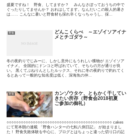
盛夏ですね！ 野食、してますか？ みんなさぼっておうちの中で
ぐったりしてませんか？ おれはしてます。なんだいこの殺人的暑さ
は…… こんなに暑いと野食材も採れ辛くなっちゃうし、採...
どんこくらべ ～エゾイソアイナ
野食
メとチゴダラ～
冬の夜釣りでじみーに、しかし意外にもうれしい獲物が エゾイソア
イナメ。 全国的にドンコと呼ばれていて、そちらの方が通りが良
い。 黒くてぶねりんとしたルックス、それに冬の夜釣りで釣れてく
るとあって一般的な知名度は低く、深海魚の仲...
カンゾウタケ、ともかく干してい
野食
きたい所存（野食会2018初夏
ご参加の御礼）
○○○○○○○○○○○○○○○○○○○○○○○○○○○○○○○○○○○○○○○○○○○○ cakes
にて茸本朗の連載 「野食ハンターの七転八倒日記」 が始まりまし
た！ 野食失敗体験を中心に、ブログとはちょっと違った切り口の記