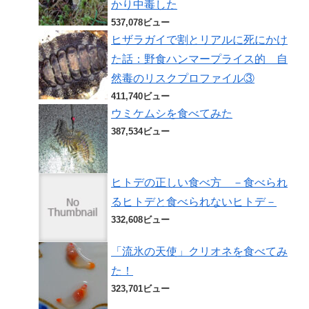
かり中毒した
537,078ビュー
ヒザラガイで割とリアルに死にかけ
た話：野食ハンマープライス的 自
然毒のリスクプロファイル③
411,740ビュー
ウミケムシを食べてみた
387,534ビュー
ヒトデの正しい食べ方 －食べられ
るヒトデと食べられないヒトデ－
332,608ビュー
「流氷の天使」クリオネを食べてみ
た！
323,701ビュー