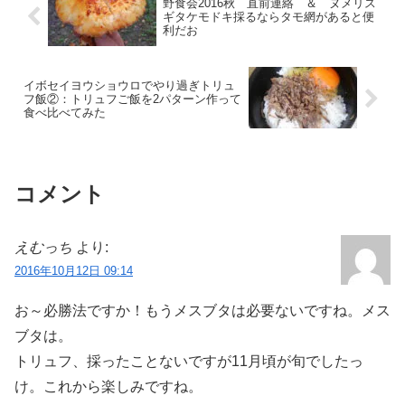
野食会2016秋 直前連絡 ＆ ヌメリス
ギタケモドキ採るならタモ網があると便
利だお
イボセイヨウショウロでやり過ぎトリュ
フ飯②：トリュフご飯を2パターン作って
食べ比べてみた
コメント
えむっち
より:
2016年10月12日 09:14
お～必勝法ですか！もうメスブタは必要ないですね。メス
ブタは。
トリュフ、採ったことないですが11月頃が旬でしたっ
け。これから楽しみですね。