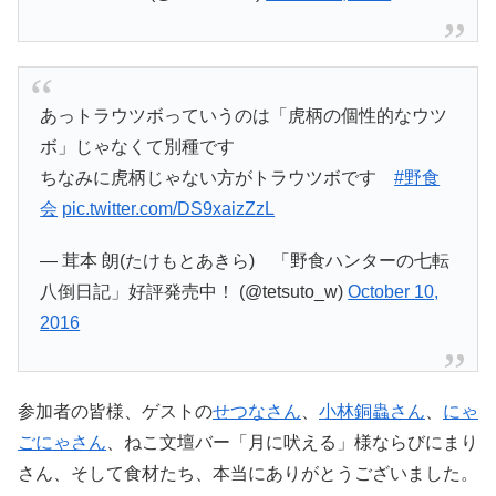
あっトラウツボっていうのは「虎柄の個性的なウツ
ボ」じゃなくて別種です
ちなみに虎柄じゃない方がトラウツボです
#野食
会
pic.twitter.com/DS9xaizZzL
— 茸本 朗(たけもとあきら) 「野食ハンターの七転
八倒日記」好評発売中！ (@tetsuto_w)
October 10,
2016
参加者の皆様、ゲストの
せつなさん
、
小林銅蟲さん
、
にゃ
ごにゃさん
、ねこ文壇バー「月に吠える」様ならびにまり
さん、そして食材たち、本当にありがとうございました。