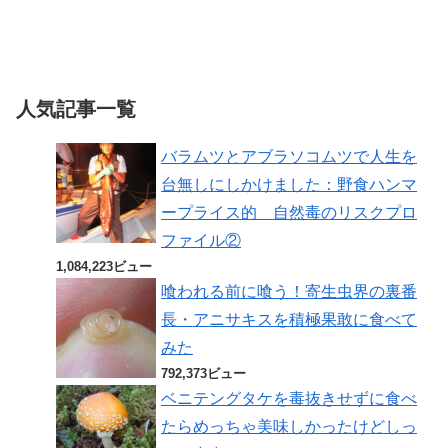
人気記事一覧
バラムツとアブラソコムツで人生を
台無しにしかけました：野食ハンマ
ープライス的 自然毒のリスクプロ
ファイル②
1,084,223ビュー
喰われる前に喰う！寄生虫界の裏番
長・アニサキスを積極果敢に食べて
みた
792,373ビュー
ベニテングタケを毒抜きせずに食べ
たらめっちゃ美味しかったけどしっ