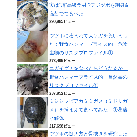
実は“超”高級食材!?フジツボを刺身&
塩茹でで食べた
290,985ビュー
ウツボに咬まれて大ケガを負いまし
た：野食ハンマープライス的 危険
生物のリスクプロファイル①
278,495ビュー
ニガイグチを食べたらどうなるか：
野食ハンマープライス的 自然毒の
リスクプロファイル①
237,852ビュー
ミシシッピアカミミガメ（ミドリガ
メ）を捕まえて食べてみた：①葛藤
と解体
217,698ビュー
ウツボの捌き方と骨抜きを研究した