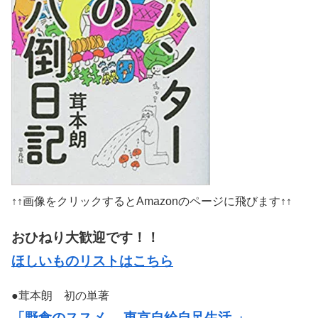
↑↑画像をクリックするとAmazonのページに飛びます↑↑
おひねり大歓迎です！！
ほしいものリストはこちら
●茸本朗 初の単著
「野食のススメ -東京自給自足生活-」