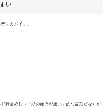
まい
ルデンカムイ」。
ルド野食めし（「頭の頭痛が痛い」的な言葉だな）が