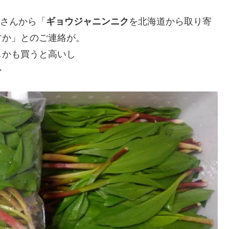
Oさんから「
ギョウジャニンニク
を北海道から取り寄
すか」とのご連絡が。
しかも買うと高いし
ー