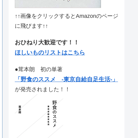
↑↑画像をクリックするとAmazonのページ
に飛びます↑↑
おひねり大歓迎です！！
ほしいものリストはこちら
●茸本朗 初の単著
「野食のススメ -東京自給自足生活-」
が発売されました！！