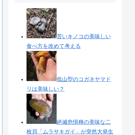
苦いキノコの美味しい
食べ方を改めて考える
低山型のコガネヤマド
リは美味しい？
絶滅危惧種の美味な二
枚貝「ムラサキガイ」が突然大発生