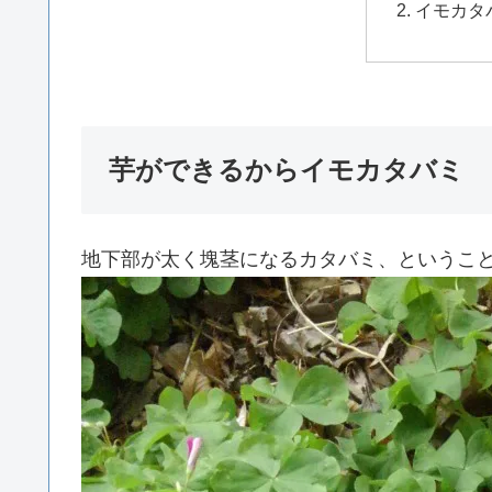
イモカタ
芋ができるからイモカタバミ
地下部が太く塊茎になるカタバミ、というこ