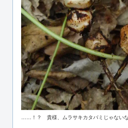
……！？ 貴様、ムラサキカタバミじゃない