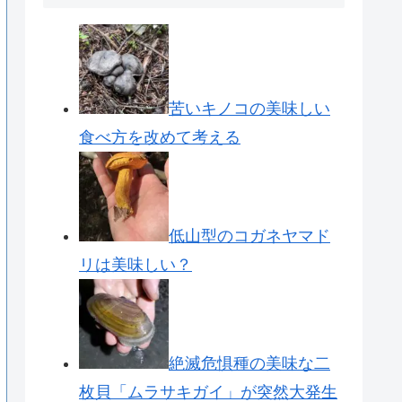
苦いキノコの美味しい
食べ方を改めて考える
低山型のコガネヤマド
リは美味しい？
絶滅危惧種の美味な二
枚貝「ムラサキガイ」が突然大発生