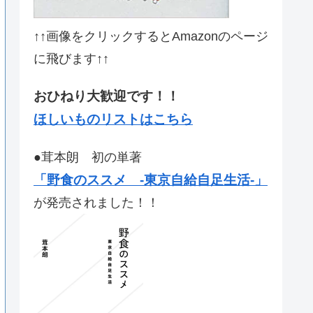
↑↑画像をクリックするとAmazonのページ
に飛びます↑↑
おひねり大歓迎です！！
ほしいものリストはこちら
●茸本朗 初の単著
「野食のススメ -東京自給自足生活-」
が発売されました！！