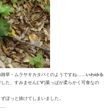
の雑草・ムラサキカタバミのようですね……
いわゆる
た、すみません(;’∀’)葉っぱが柔らかく可食なの
とずぼっと抜けてしまいました。
……