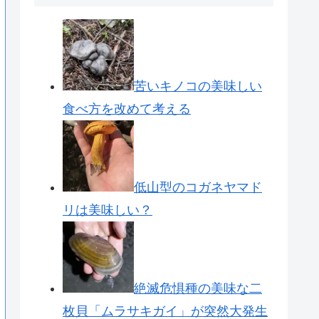
苦いキノコの美味しい
食べ方を改めて考える
低山型のコガネヤマド
リは美味しい？
絶滅危惧種の美味な二
枚貝「ムラサキガイ」が突然大発生