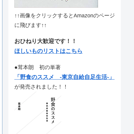
↑↑画像をクリックするとAmazonのページ
に飛びます↑↑
おひねり大歓迎です！！
ほしいものリストはこちら
●茸本朗 初の単著
「野食のススメ -東京自給自足生活-」
が発売されました！！