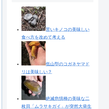
苦いキノコの美味しい
食べ方を改めて考える
低山型のコガネヤマド
リは美味しい？
絶滅危惧種の美味な二
枚貝「ムラサキガイ」が突然大発生