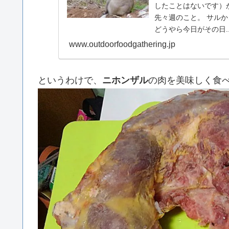
したことはないです）
先々週のこと。 サル
どうやら今日がその日..
www.outdoorfoodgathering.jp
というわけで、
ニホンザル
の肉を美味しく食