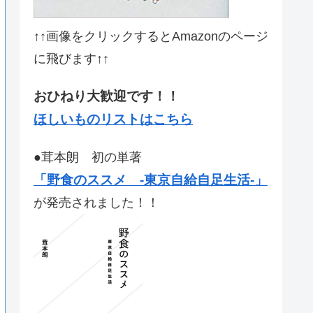
↑↑画像をクリックするとAmazonのページ
に飛びます↑↑
おひねり大歓迎です！！
ほしいものリストはこちら
●茸本朗 初の単著
「野食のススメ -東京自給自足生活-」
が発売されました！！