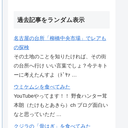
過去記事をランダム表示
名古屋の台所「柳橋中央市場」でレアも
の探検
その土地のことを知りたければ、その街
の台所へ行け いい言葉でしょ？今テキト
ーに考えたんすよ（ﾄﾞﾔｧ …
ウミケムシを食べてみた
YouTubeやってます！！ 野食ハンター茸
本朗（たけもとあきら）ch ブログ面白い
なと思っていただ …
クジラの「骨はぎ」を食べてみた