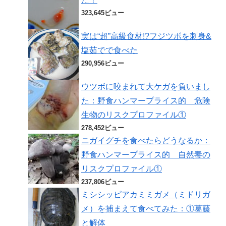
323,645ビュー
実は“超”高級食材!?フジツボを刺身&
塩茹でで食べた
290,956ビュー
ウツボに咬まれて大ケガを負いまし
た：野食ハンマープライス的 危険
生物のリスクプロファイル①
278,452ビュー
ニガイグチを食べたらどうなるか：
野食ハンマープライス的 自然毒の
リスクプロファイル①
237,806ビュー
ミシシッピアカミミガメ（ミドリガ
メ）を捕まえて食べてみた：①葛藤
と解体