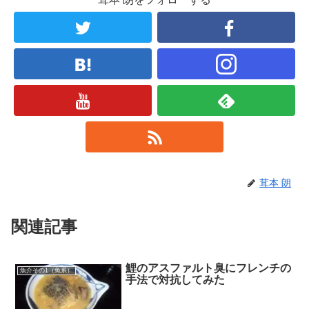
茸本 朗
関連記事
鯉のアスファルト臭にフレンチの
魚介その1（魚系）
手法で対抗してみた