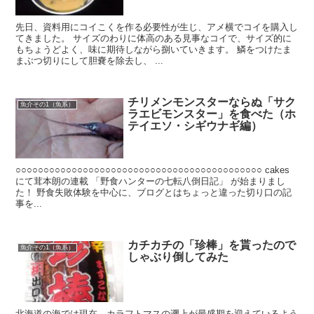
先日、資料用にコイこくを作る必要性が生じ、アメ横でコイを購入し
てきました。 サイズのわりに体高のある見事なコイで、サイズ的に
もちょうどよく、味に期待しながら捌いていきます。 鱗をつけたま
まぶつ切りにして胆嚢を除去し、 ...
チリメンモンスターならぬ「サク
魚介その1（魚系）
ラエビモンスター」を食べた（ホ
テイエソ・シギウナギ編）
○○○○○○○○○○○○○○○○○○○○○○○○○○○○○○○○○○○○○○○○○○○○ cakes
にて茸本朗の連載 「野食ハンターの七転八倒日記」 が始まりまし
た！ 野食失敗体験を中心に、ブログとはちょっと違った切り口の記
事を...
カチカチの「珍棒」を貰ったので
魚介その1（魚系）
しゃぶり倒してみた
北海道の海では現在、カラフトマスの遡上が最盛期を迎えているよう