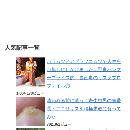
人気記事一覧
バラムツとアブラソコムツで人生を
台無しにしかけました：野食ハンマ
ープライス的 自然毒のリスクプロ
ファイル②
1,084,179ビュー
喰われる前に喰う！寄生虫界の裏番
長・アニサキスを積極果敢に食べて
みた
792,361ビュー