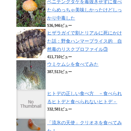
ベニテングタケを毒抜きせずに食べ
たらめっちゃ美味しかったけどしっ
かり中毒した
536,946ビュー
ヒザラガイで割とリアルに死にかけ
た話：野食ハンマープライス的 自
然毒のリスクプロファイル③
411,710ビュー
ウミケムシを食べてみた
387,513ビュー
ヒトデの正しい食べ方 －食べられ
るヒトデと食べられないヒトデ－
332,581ビュー
「流氷の天使」クリオネを食べてみ
た！