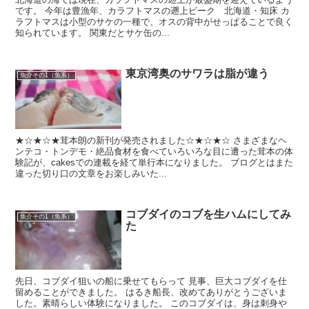
です。 今年は豊漁年、カラフトマスの遡上ピーク 北海道・知床 カ
ラフトマスは小型のサケの一種で、オスの背中がせっぱることで良く
知られています。 関東だとサケ缶の...
東京湾奥のサワラは脂が違う
魚介その1（魚系）
★☆★☆★茸本朗の新刊が発売されました☆★☆★☆ さまざまなヘ
ンテコ・トンデモ・絶品食材を食べていろいろな目に遭った茸本の体
験記が、cakesでの連載を経て単行本になりました。 ブログとはまた
違った切り口の文章をお楽しみいた...
コブダイのコブを生ハムにしてみ
魚介その1（魚系）
た
先日、コブダイ狙いの船に乗せてもらって 見事、巨大コブダイを仕
留めることができました。 はるき船長、改めてありがとうございま
した。素晴らしい体験になりました。 このコブダイは、身は刺身や