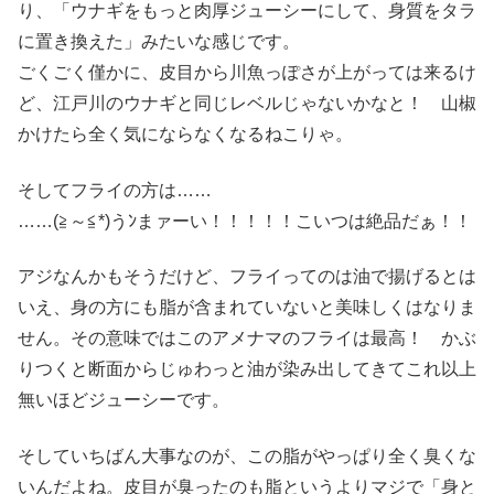
り、「ウナギをもっと肉厚ジューシーにして、身質をタラ
に置き換えた」みたいな感じです。
ごくごく僅かに、皮目から川魚っぽさが上がっては来るけ
ど、江戸川のウナギと同じレベルじゃないかなと！ 山椒
かけたら全く気にならなくなるねこりゃ。
そしてフライの方は……
……(≧～≦*)うﾝまァーい！！！！！こいつは絶品だぁ！！
アジなんかもそうだけど、フライってのは油で揚げるとは
いえ、身の方にも脂が含まれていないと美味しくはなりま
せん。その意味ではこのアメナマのフライは最高！ かぶ
りつくと断面からじゅわっと油が染み出してきてこれ以上
無いほどジューシーです。
そしていちばん大事なのが、この脂がやっぱり全く臭くな
いんだよね。皮目が臭ったのも脂というよりマジで「身と