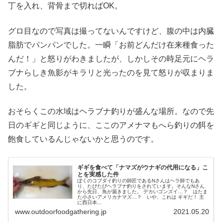
丁を入れ、背骨まで切ればOK。
グロ目なので写真は撮ってないんですけど、腹の中は内臓
脂肪でパンパンでした。一瞬「お前どんだけ在来種食った
んだ！」と怒りがわきましたが、しかしその時足元にヘラ
ブナらしき魚影がキラリと光ったのを見て怒りが収まりま
した。
おそらくこの水域はヘラブナ釣りが盛んな場所。なので先
日のギギと同じように、ここのアメナマもへら釣りの餌を
飽食しているんじゃないかと思うのです。
ギギを食べて「ナマズがウナギの代用になる」こ
とを実感した件
ぼくのコブダイ釣りの師匠であるNさんはヘラ師でもあ
り、たびたびヘラブナ釣りをされています。そんなNさん
から先日、魚が届きました。 デカいゴンズイ…？ はたま
た小さいアメリカナマズ…？ いや、これは ギギだ！ 主
に西日本...
www.outdoorfoodgathering.jp
2021.05.20