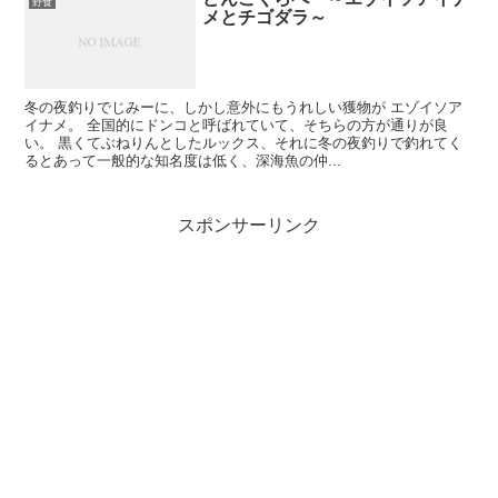
野食
メとチゴダラ～
冬の夜釣りでじみーに、しかし意外にもうれしい獲物が エゾイソア
イナメ。 全国的にドンコと呼ばれていて、そちらの方が通りが良
い。 黒くてぶねりんとしたルックス、それに冬の夜釣りで釣れてく
るとあって一般的な知名度は低く、深海魚の仲...
スポンサーリンク