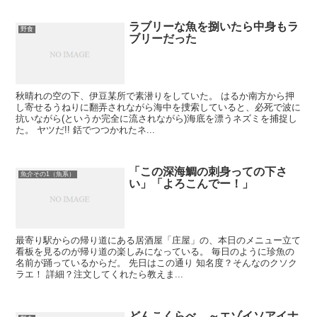
ラブリーな魚を捌いたら中身もラ
野食
ブリーだった
秋晴れの空の下、伊豆某所で素潜りをしていた。 はるか南方から押
し寄せるうねりに翻弄されながら海中を捜索していると、必死で波に
抗いながら(というか完全に流されながら)海底を漂うネズミを捕捉し
た。 ヤツだ!! 銛でつつかれたネ...
「この深海鯛の刺身っての下さ
魚介その1（魚系）
い」「よろこんでー！」
最寄り駅からの帰り道にある居酒屋「庄屋」の、本日のメニュー立て
看板を見るのが帰り道の楽しみになっている。 毎日のように珍魚の
名前が踊っているからだ。 先日はこの通り 知名度？そんなのクソク
ラエ！ 詳細？注文してくれたら教えま...
どんこくらべ ～エゾイソアイナ