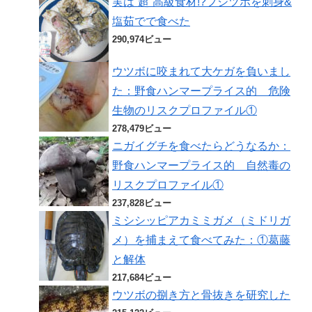
実は“超”高級食材!?フジツボを刺身&
塩茹でで食べた
290,974ビュー
ウツボに咬まれて大ケガを負いまし
た：野食ハンマープライス的 危険
生物のリスクプロファイル①
278,479ビュー
ニガイグチを食べたらどうなるか：
野食ハンマープライス的 自然毒の
リスクプロファイル①
237,828ビュー
ミシシッピアカミミガメ（ミドリガ
メ）を捕まえて食べてみた：①葛藤
と解体
217,684ビュー
ウツボの捌き方と骨抜きを研究した