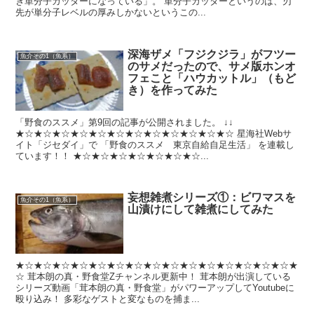
き単分子カッターになっている」。 単分子カッターというのは、刃
先が単分子レベルの厚みしかないというこの...
深海ザメ「フジクジラ」がフツー
魚介その1（魚系）
のサメだったので、サメ版ホンオ
フェこと「ハウカットル」（もど
き）を作ってみた
「野食のススメ」第9回の記事が公開されました。 ↓↓
★☆★☆★☆★☆★☆★☆★☆★☆★☆★☆★☆★☆ 星海社Webサ
イト「ジセダイ」で 「野食のススメ 東京自給自足生活」 を連載し
ています！！ ★☆★☆★☆★☆★☆★☆★☆...
妄想雑煮シリーズ①：ビワマスを
魚介その1（魚系）
山漬けにして雑煮にしてみた
★☆★☆★☆★☆★☆★☆★☆★☆★☆★☆★☆★☆★☆★☆★☆★
☆ 茸本朗の真・野食堂Zチャンネル更新中！ 茸本朗が出演している
シリーズ動画「茸本朗の真・野食堂」がパワーアップしてYoutubeに
殴り込み！ 多彩なゲストと変なものを捕ま...