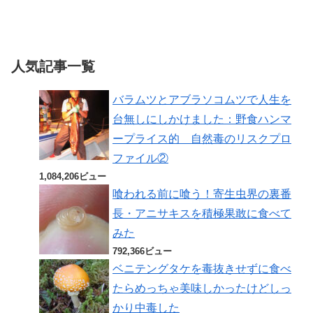
人気記事一覧
バラムツとアブラソコムツで人生を
台無しにしかけました：野食ハンマ
ープライス的 自然毒のリスクプロ
ファイル②
1,084,206ビュー
喰われる前に喰う！寄生虫界の裏番
長・アニサキスを積極果敢に食べて
みた
792,366ビュー
ベニテングタケを毒抜きせずに食べ
たらめっちゃ美味しかったけどしっ
かり中毒した