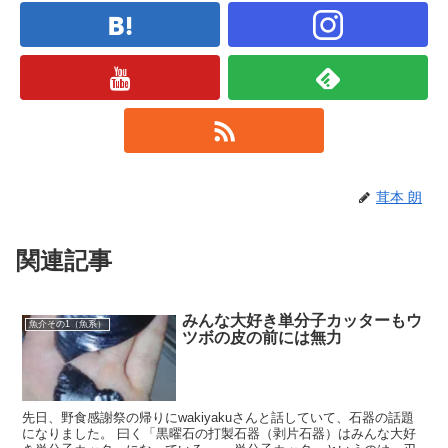
茸本 朗
関連記事
みんな大好き単分子カッターもウ
魚介その1（魚系）
ツボの皮の前には無力
先日、野食感謝祭の帰りにwakiyakuさんと話していて、石器の話題
になりました。 曰く「黒曜石の打製石器（剥片石器）はみんな大好