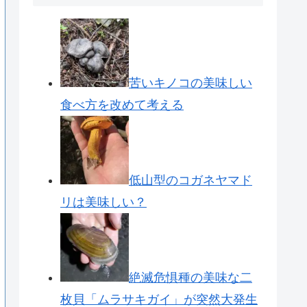
苦いキノコの美味しい
食べ方を改めて考える
低山型のコガネヤマド
リは美味しい？
絶滅危惧種の美味な二
枚貝「ムラサキガイ」が突然大発生