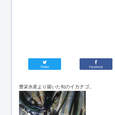
Twitter
Facebook
イカナゴ
豊栄水産より届いた旬の
。