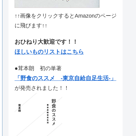
↑↑画像をクリックするとAmazonのページ
に飛びます↑↑
おひねり大歓迎です！！
ほしいものリストはこちら
●茸本朗 初の単著
「野食のススメ -東京自給自足生活-」
が発売されました！！