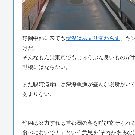
静岡中部に来ても
状況はあまり変わらず
、キ
けだ。
そんなもんは東京でもじゅうぶん良いものが
動機にはならない。
また駿河湾岸には深海魚漁が盛んな場所がい
あまりない。
静岡は努力すれば首都圏の客を呼び寄せられ
食べにおいで！」という意思を(それがあるの