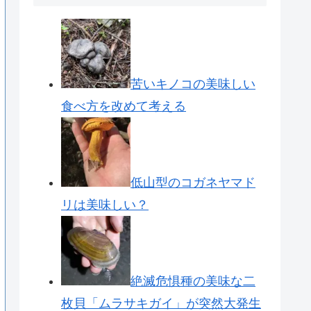
苦いキノコの美味しい
食べ方を改めて考える
低山型のコガネヤマド
リは美味しい？
絶滅危惧種の美味な二
枚貝「ムラサキガイ」が突然大発生