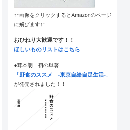
↑↑画像をクリックするとAmazonのページ
に飛びます↑↑
おひねり大歓迎です！！
ほしいものリストはこちら
●茸本朗 初の単著
「野食のススメ -東京自給自足生活-」
が発売されました！！