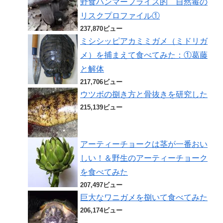
野食ハンマープライス的 自然毒の
リスクプロファイル①
237,870ビュー
ミシシッピアカミミガメ（ミドリガ
メ）を捕まえて食べてみた：①葛藤
と解体
217,706ビュー
ウツボの捌き方と骨抜きを研究した
215,139ビュー
アーティーチョークは茎が一番おい
しい！＆野生のアーティーチョーク
を食べてみた
207,497ビュー
巨大なワニガメを捌いて食べてみた
206,174ビュー