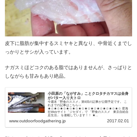
皮下に脂肪が集中するスミヤキと異なり、中骨近くまでし
っかりとサシが入っています。
ナガスミほどコクのある脂ではありませんが、さっぱりと
しながらも甘みもあり絶品。
小田原の「ながすみ」ことクロタチカマスは全身
がバター入り大トロ
今週末「野食のススメ」第9回の記事が公開予定です。 こ
れまでの記事はこちら↓↓
★☆★☆★☆★☆★☆★☆★☆★☆★☆★☆★☆★☆ 星海
社Webサイト「ジセダイ」で 「野食のススメ 東京自給自
足生活」 を連載しています！！ ★...
www.outdoorfoodgathering.jp
2017.02.01