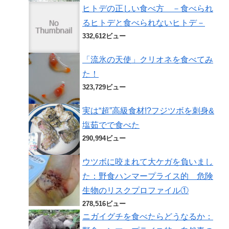
ヒトデの正しい食べ方 －食べられ
るヒトデと食べられないヒトデ－
332,612ビュー
「流氷の天使」クリオネを食べてみ
た！
323,729ビュー
実は“超”高級食材!?フジツボを刺身&
塩茹でで食べた
290,994ビュー
ウツボに咬まれて大ケガを負いまし
た：野食ハンマープライス的 危険
生物のリスクプロファイル①
278,516ビュー
ニガイグチを食べたらどうなるか：