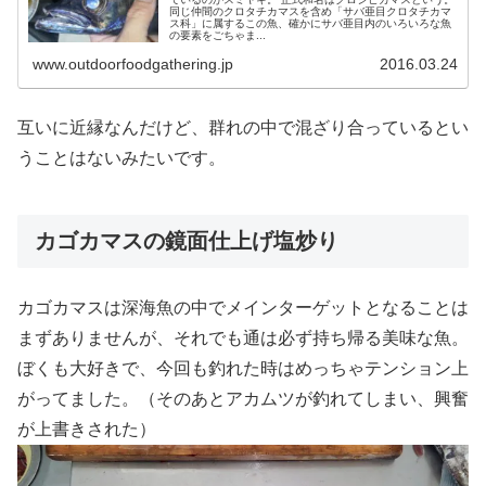
同じ仲間のクロタチカマスを含め「サバ亜目クロタチカマ
ス科」に属するこの魚、確かにサバ亜目内のいろいろな魚
の要素をごちゃま...
www.outdoorfoodgathering.jp
2016.03.24
互いに近縁なんだけど、群れの中で混ざり合っているとい
うことはないみたいです。
カゴカマスの鏡面仕上げ塩炒り
カゴカマスは深海魚の中でメインターゲットとなることは
まずありませんが、それでも通は必ず持ち帰る美味な魚。
ぼくも大好きで、今回も釣れた時はめっちゃテンション上
がってました。（そのあとアカムツが釣れてしまい、興奮
が上書きされた）