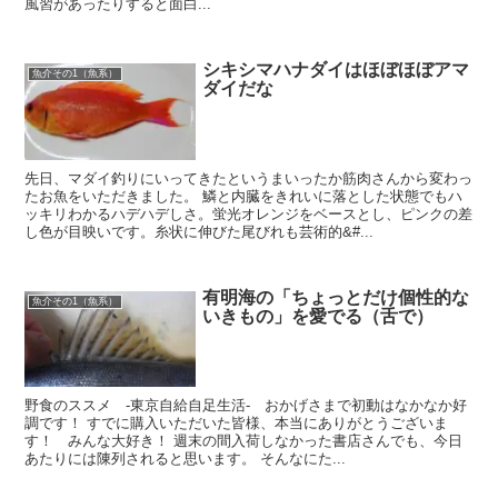
風習があったりすると面白...
シキシマハナダイはほぼほぼアマ
魚介その1（魚系）
ダイだな
先日、マダイ釣りにいってきたというまいったか筋肉さんから変わっ
たお魚をいただきました。 鱗と内臓をきれいに落とした状態でもハ
ッキリわかるハデハデしさ。蛍光オレンジをベースとし、ピンクの差
し色が目映いです。糸状に伸びた尾びれも芸術的&#...
有明海の「ちょっとだけ個性的な
魚介その1（魚系）
いきもの」を愛でる（舌で）
野食のススメ -東京自給自足生活- おかげさまで初動はなかなか好
調です！ すでに購入いただいた皆様、本当にありがとうございま
す！ みんな大好き！ 週末の間入荷しなかった書店さんでも、今日
あたりには陳列されると思います。 そんなにた...