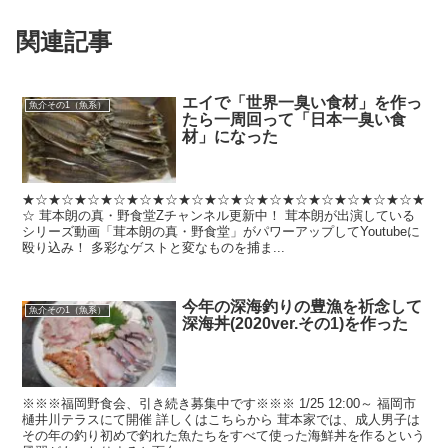
関連記事
エイで「世界一臭い食材」を作っ
魚介その1（魚系）
たら一周回って「日本一臭い食
材」になった
★☆★☆★☆★☆★☆★☆★☆★☆★☆★☆★☆★☆★☆★☆★☆★
☆ 茸本朗の真・野食堂Zチャンネル更新中！ 茸本朗が出演している
シリーズ動画「茸本朗の真・野食堂」がパワーアップしてYoutubeに
殴り込み！ 多彩なゲストと変なものを捕ま...
今年の深海釣りの豊漁を祈念して
魚介その1（魚系）
深海丼(2020ver.その1)を作った
※※※福岡野食会、引き続き募集中です※※※ 1/25 12:00～ 福岡市
樋井川テラスにて開催 詳しくはこちらから 茸本家では、成人男子は
その年の釣り初めで釣れた魚たちをすべて使った海鮮丼を作るという