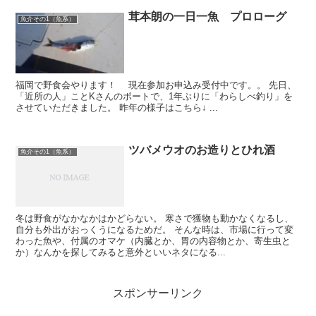
茸本朗の一日一魚 プロローグ
魚介その1（魚系）
福岡で野食会やります！ 現在参加お申込み受付中です。。 先日、
「近所の人」ことKさんのボートで、1年ぶりに「わらしべ釣り」を
させていただきました。 昨年の様子はこちら↓ ...
ツバメウオのお造りとひれ酒
魚介その1（魚系）
冬は野食がなかなかはかどらない。 寒さで獲物も動かなくなるし、
自分も外出がおっくうになるためだ。 そんな時は、市場に行って変
わった魚や、付属のオマケ（内臓とか、胃の内容物とか、寄生虫と
か）なんかを探してみると意外といいネタになる...
スポンサーリンク