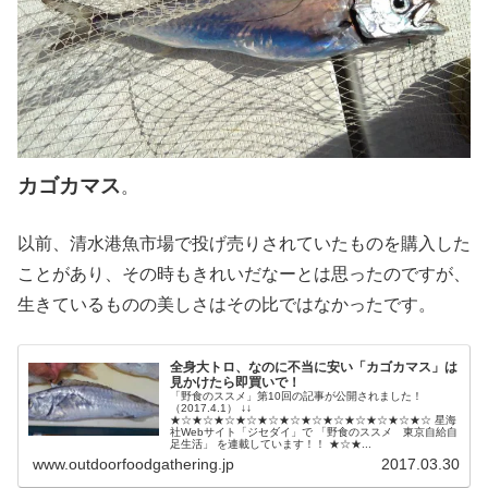
カゴカマス
。
以前、清水港魚市場で投げ売りされていたものを購入した
ことがあり、その時もきれいだなーとは思ったのですが、
生きているものの美しさはその比ではなかったです。
全身大トロ、なのに不当に安い「カゴカマス」は
見かけたら即買いで！
「野食のススメ」第10回の記事が公開されました！
（2017.4.1） ↓↓
★☆★☆★☆★☆★☆★☆★☆★☆★☆★☆★☆★☆ 星海
社Webサイト「ジセダイ」で 「野食のススメ 東京自給自
足生活」 を連載しています！！ ★☆★...
www.outdoorfoodgathering.jp
2017.03.30