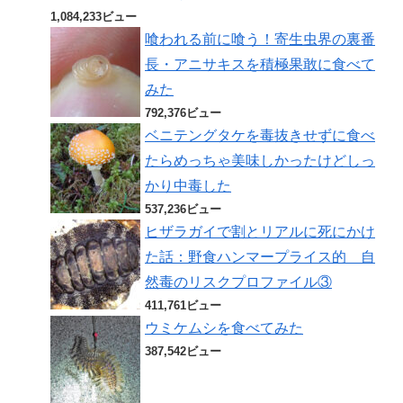
1,084,233ビュー
喰われる前に喰う！寄生虫界の裏番
長・アニサキスを積極果敢に食べて
みた
792,376ビュー
ベニテングタケを毒抜きせずに食べ
たらめっちゃ美味しかったけどしっ
かり中毒した
537,236ビュー
ヒザラガイで割とリアルに死にかけ
た話：野食ハンマープライス的 自
然毒のリスクプロファイル③
411,761ビュー
ウミケムシを食べてみた
387,542ビュー