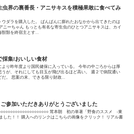
生虫界の裏番長・アニサキスを積極果敢に食べてみ
トウダラを購入した。 ぱんぱんに膨れたおなかから出てきたのは
 アニーちゃん もっとも有名な寄生虫のひとつアニサキスは、カイ
獣類を終宿主とす...
で採集!おいしい食材
により昨年度より国民健保に入っている。 今年の中ごろからは厚
思うが、それにしても目玉が飛び出るほど高い。 週２で病院通い
だ。 思案の末、できる限り財政...
焼津 ご参加いただきありがとうございました
○○○○○○○○○○○○○○○○○○○○○○○○○ 茸本朗 初の単著「野食のススメ -東
ました！！ 購入へのリンクはこちらの画像をクリック！ リアル書