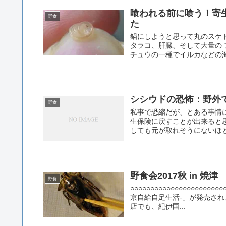
喰われる前に喰う！寄
野食
た
鍋にしようと思って丸のスケ
タラコ、肝臓、そして大量の
チュウの一種でイルカなどの海
シシウドの恐怖：野外
野食
私事で恐縮だが、とある事情
生保険に戻すことが出来ると
しても元が取れそうにないほど
野食会2017秋 in 
野食
○○○○○○○○○○○○○○○○○○○
京自給自足生活-」が発売され
店でも、紀伊国...