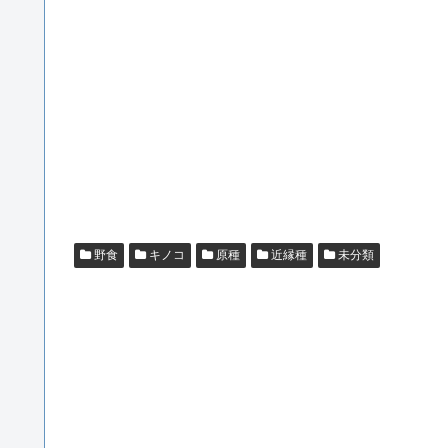
野食
キノコ
原種
近縁種
未分類