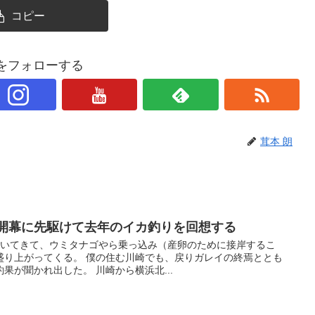
コピー
朗をフォローする
茸本 朗
カ開幕に先駆けて去年のイカ釣りを回想する
めいてきて、ウミタナゴやら乗っ込み（産卵のために接岸するこ
盛り上がってくる。 僕の住む川崎でも、戻りガレイの終焉ととも
果が聞かれ出した。 川崎から横浜北...