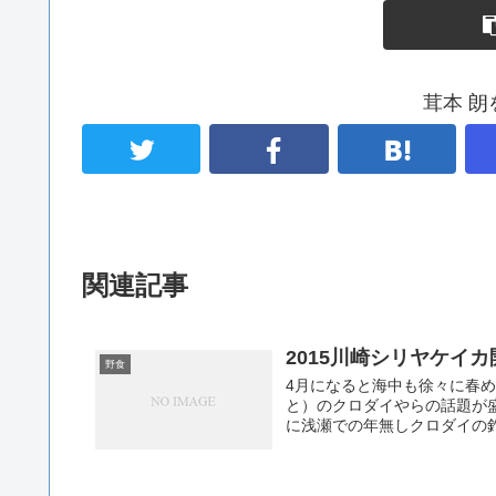
茸本 
関連記事
2015川崎シリヤケイ
野食
4月になると海中も徐々に春
と）のクロダイやらの話題が
に浅瀬での年無しクロダイの釣