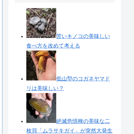
苦いキノコの美味しい
食べ方を改めて考える
低山型のコガネヤマド
リは美味しい？
絶滅危惧種の美味な二
枚貝「ムラサキガイ」が突然大発生