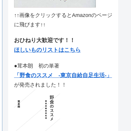
↑↑画像をクリックするとAmazonのページ
に飛びます↑↑
おひねり大歓迎です！！
ほしいものリストはこちら
●茸本朗 初の単著
「野食のススメ -東京自給自足生活-」
が発売されました！！