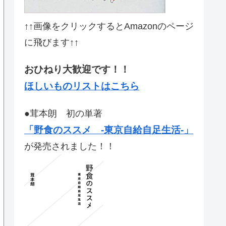
↑↑画像をクリックするとAmazonのページ
に飛びます↑↑
おひねり大歓迎です！！
ほしいものリストはこちら
●茸本朗 初の単著
「野食のススメ -東京自給自足生活-」
が発売されました！！