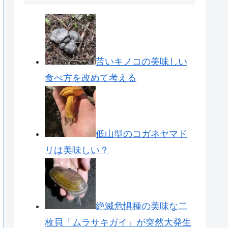
苦いキノコの美味しい
食べ方を改めて考える
低山型のコガネヤマド
リは美味しい？
絶滅危惧種の美味な二
枚貝「ムラサキガイ」が突然大発生