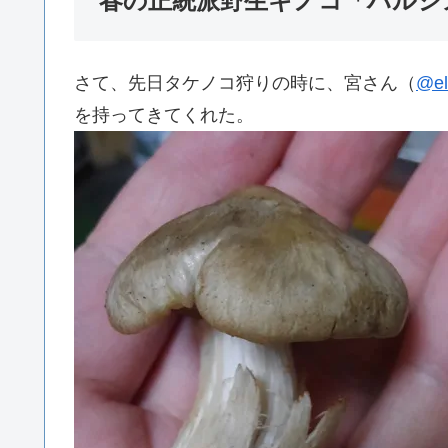
春の正統派野生キノコ「ハルシ
さて、先日タケノコ狩りの時に、宮さん（
@el
を持ってきてくれた。