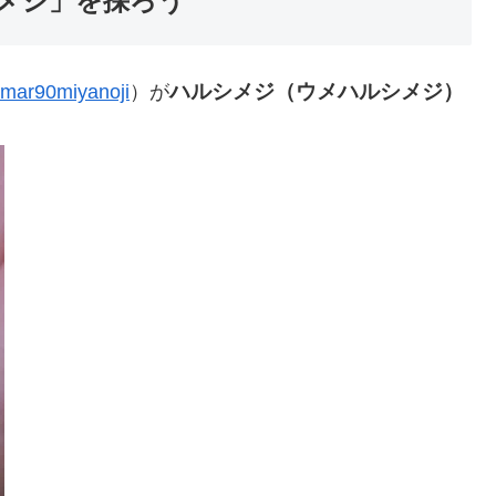
メジ」を採ろう
ハルシメジ（ウメハルシメジ）
mar90miyanoji
）が