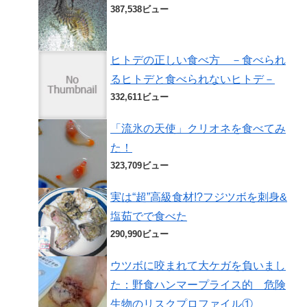
387,538ビュー
ヒトデの正しい食べ方 －食べられ
るヒトデと食べられないヒトデ－
332,611ビュー
「流氷の天使」クリオネを食べてみ
た！
323,709ビュー
実は“超”高級食材!?フジツボを刺身&
塩茹でで食べた
290,990ビュー
ウツボに咬まれて大ケガを負いまし
た：野食ハンマープライス的 危険
生物のリスクプロファイル①