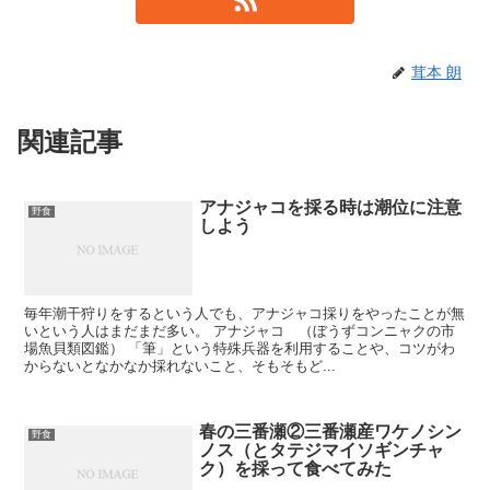
茸本 朗
関連記事
アナジャコを採る時は潮位に注意
野食
しよう
毎年潮干狩りをするという人でも、アナジャコ採りをやったことが無
いという人はまだまだ多い。 アナジャコ （ぼうずコンニャクの市
場魚貝類図鑑） 「筆」という特殊兵器を利用することや、コツがわ
からないとなかなか採れないこと、そもそもど...
春の三番瀬②三番瀬産ワケノシン
野食
ノス（とタテジマイソギンチャ
ク）を採って食べてみた