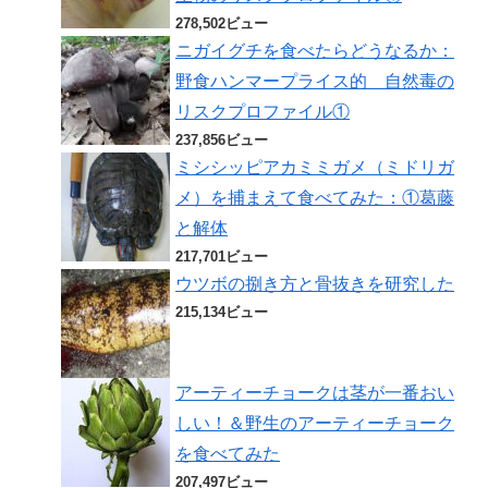
278,502ビュー
ニガイグチを食べたらどうなるか：
野食ハンマープライス的 自然毒の
リスクプロファイル①
237,856ビュー
ミシシッピアカミミガメ（ミドリガ
メ）を捕まえて食べてみた：①葛藤
と解体
217,701ビュー
ウツボの捌き方と骨抜きを研究した
215,134ビュー
アーティーチョークは茎が一番おい
しい！＆野生のアーティーチョーク
を食べてみた
207,497ビュー