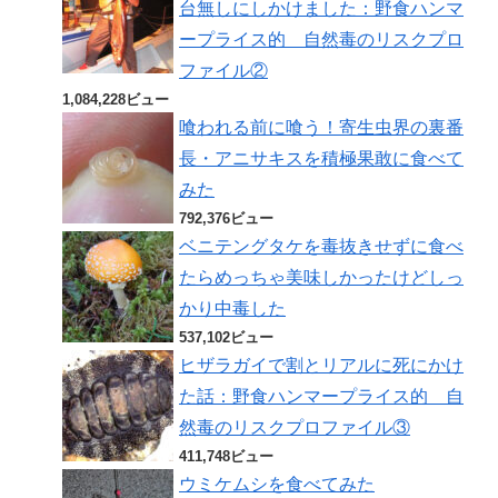
台無しにしかけました：野食ハンマ
ープライス的 自然毒のリスクプロ
ファイル②
1,084,228ビュー
喰われる前に喰う！寄生虫界の裏番
長・アニサキスを積極果敢に食べて
みた
792,376ビュー
ベニテングタケを毒抜きせずに食べ
たらめっちゃ美味しかったけどしっ
かり中毒した
537,102ビュー
ヒザラガイで割とリアルに死にかけ
た話：野食ハンマープライス的 自
然毒のリスクプロファイル③
411,748ビュー
ウミケムシを食べてみた