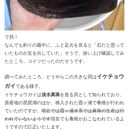
で貝！
なんでも釣りの最中に、ふと足元を見ると「石だと思って
いたものが足を出していた」そうで、拾い上げ確認してみ
たところ、コイツだったのだそうです。
イケチョウ
調べてみたところ、どうやらこの大きな貝は
ガイ
である様子。
イケチョウガイは
淡水真珠
を造る貝として知られており、
原産地の琵琶湖のほか、移入された霞ヶ浦で養殖が行われ
ていたのですが、
現在では霞ヶ浦水系では真珠の生産は行
われていないようです
現在でも養殖がおこなわれているよ
うですので訂正いたします。