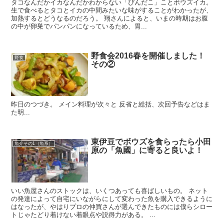
タコなんだかイカなんだかわからない「ぴんだこ」ことボウズイカ。
生で食べるとタコとイカの中間みたいな味がすることがわかったが、
加熱するとどうなるのだろう。 翔さんによると、いまの時期はお腹
の中が卵巣でパンパンになっているため、胃...
野食会2016春を開催しました！
野食
その②
昨日のつづき。 メイン料理が次々と 反省と総括、次回予告などはま
た明...
東伊豆でボウズを食らったら小田
魚介その1（魚系）
原の「魚國」に寄ると良いよ！
いい魚屋さんのストックは、いくつあっても喜ばしいもの。 ネット
の発達によって自宅にいながらにして変わった魚を購入できるように
はなったが、やはりプロの仲買さんが選んできたものには僕らシロー
トじゃたどり着けない着眼点や説得力がある。 ...