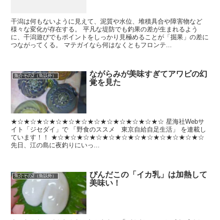
干潟は何もないように見えて、泥質や水位、堆積具合や障害物など
様々な変化が存在する。 平凡な堤防でも釣果の差が生まれるよう
に、干潟遊びでもポイントをしっかり見極めることが「掘果」の差に
つながってくる。 マテガイなら何はなくともフロンテ...
ながらみが美味すぎてアワビの幻
魚介その2（魚以外）
覚を見た
★☆★☆★☆★☆★☆★☆★☆★☆★☆★☆★☆★☆ 星海社Webサ
イト「ジセダイ」で 「野食のススメ 東京自給自足生活」 を連載し
ています！！ ★☆★☆★☆★☆★☆★☆★☆★☆★☆★☆★☆★☆
先日、江の島に夜釣りにいっ...
ぴんだこの「イカ乳」は加熱して
魚介その2（魚以外）
美味い！