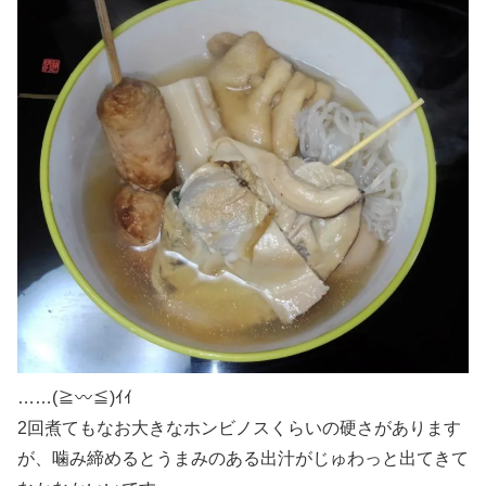
……(≧〰≦)ｲｲ
2回煮てもなお大きなホンビノスくらいの硬さがあります
が、噛み締めるとうまみのある出汁がじゅわっと出てきて