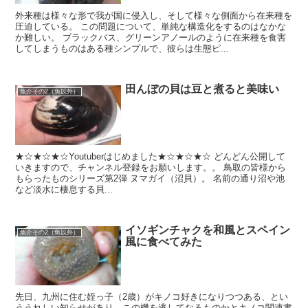
外来種は様々な形で我が国に侵入し、そして様々な側面から在来種を
圧迫している。 この問題について、単純な構造化をするのはなかな
か難しい。 ブラックバス、グリーンアノールのように在来種を食害
してしまうものはある種シンプルで、彼らは生態ピ...
田んぼの貝は豆と煮ると美味い
魚介その2（魚以外）
★☆★☆★☆Youtuberはじめました★☆★☆★☆ どんどん公開して
いきますので、チャンネル登録をお願いします。。 鳥取の皆様から
もらったものシリーズ第2弾 ヌマガイ（沼貝）。 名前の通り沼や池
など淡水に棲息する貝...
イソギンチャクを和風とスペイン
魚介その2（魚以外）
風に食べてみた
先日、九州に住む姪っ子（2歳）がキノコ好きになりつつある、とい
ううれしい知らせがあり、この機を逃してなるものかとキノコ関連書