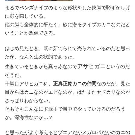
まるで
ベンズナイフ
のような形状をした鋏脚で恥ずかしげ
に顔を隠している。
他の脚も全体的に平たく、砂に潜るタイプのカニなのだと
いうことが想像できる。
はじめ見たとき、既に茹でられて売られているのだと思っ
たが、なんと生の状態であった。
アサヒガニ
生きているときから真っ赤なので
というのだ
そうだ。
十脚目アサヒガニ科、
正真正銘カニの仲間
なのだが、見た
目からはカニなのかエビなのか、はたまたヤドカリなのか
さっぱりわからない。
そもそもこんなにド派手で海中でやっていけるのだろう
か。深海性なのか…？
と思ったがよく考えるとゾエアだかメガロパだかの
カニの