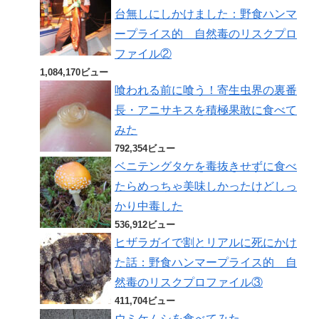
台無しにしかけました：野食ハンマ
ープライス的 自然毒のリスクプロ
ファイル②
1,084,170ビュー
喰われる前に喰う！寄生虫界の裏番
長・アニサキスを積極果敢に食べて
みた
792,354ビュー
ベニテングタケを毒抜きせずに食べ
たらめっちゃ美味しかったけどしっ
かり中毒した
536,912ビュー
ヒザラガイで割とリアルに死にかけ
た話：野食ハンマープライス的 自
然毒のリスクプロファイル③
411,704ビュー
ウミケムシを食べてみた