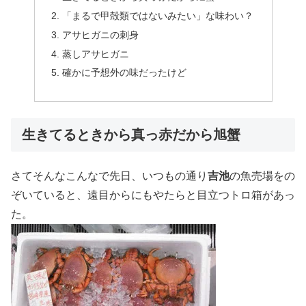
「まるで甲殻類ではないみたい」な味わい？
アサヒガニの刺身
蒸しアサヒガニ
確かに予想外の味だったけど
生きてるときから真っ赤だから旭蟹
さてそんなこんなで先日、いつもの通り
吉池
の魚売場をの
ぞいていると、遠目からにもやたらと目立つトロ箱があっ
た。