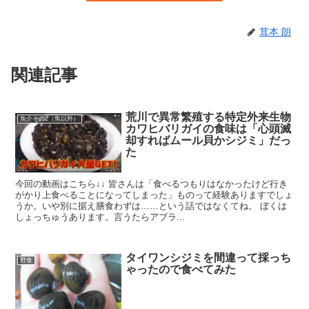
茸本 朗
関連記事
荒川で異常繁殖する特定外来生物
魚介その2（魚以外）
カワヒバリガイの食味は「心頭滅
却すればムール貝かシジミ」だっ
た
今回の動画はこちら↓↓ 皆さんは「食べるつもりはなかったけど行き
がかり上食べることになってしまった」ものって経験ありますでしょ
うか。いや別に据え膳食わずは……という話ではなくてね。 ぼくは
しょっちゅうあります。言うたらアブラ...
タイワンシジミを間違って採っち
野食
ゃったので食べてみた