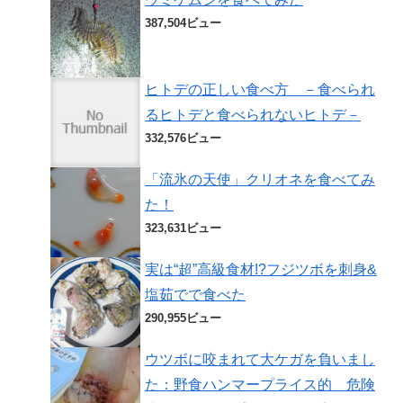
387,504ビュー
ヒトデの正しい食べ方 －食べられ
るヒトデと食べられないヒトデ－
332,576ビュー
「流氷の天使」クリオネを食べてみ
た！
323,631ビュー
実は“超”高級食材!?フジツボを刺身&
塩茹でで食べた
290,955ビュー
ウツボに咬まれて大ケガを負いまし
た：野食ハンマープライス的 危険