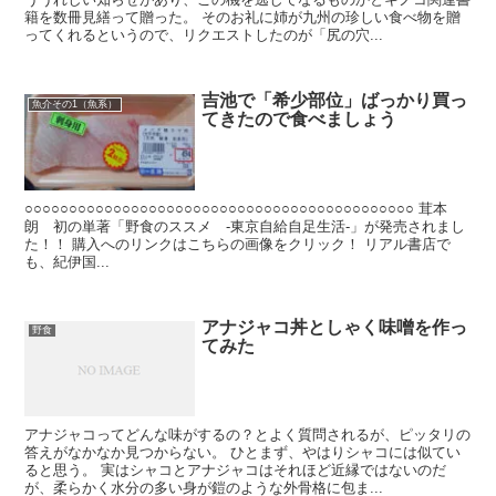
籍を数冊見繕って贈った。 そのお礼に姉が九州の珍しい食べ物を贈
ってくれるというので、リクエストしたのが「尻の穴...
吉池で「希少部位」ばっかり買っ
魚介その1（魚系）
てきたので食べましょう
○○○○○○○○○○○○○○○○○○○○○○○○○○○○○○○○○○○○○○○○○○○○ 茸本
朗 初の単著「野食のススメ -東京自給自足生活-」が発売されまし
た！！ 購入へのリンクはこちらの画像をクリック！ リアル書店で
も、紀伊国...
アナジャコ丼としゃく味噌を作っ
野食
てみた
アナジャコってどんな味がするの？とよく質問されるが、ピッタリの
答えがなかなか見つからない。 ひとまず、やはりシャコには似てい
ると思う。 実はシャコとアナジャコはそれほど近縁ではないのだ
が、柔らかく水分の多い身が鎧のような外骨格に包ま...