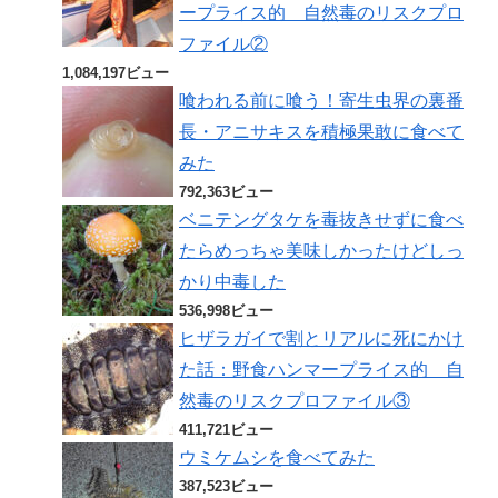
ープライス的 自然毒のリスクプロ
ファイル②
1,084,197ビュー
喰われる前に喰う！寄生虫界の裏番
長・アニサキスを積極果敢に食べて
みた
792,363ビュー
ベニテングタケを毒抜きせずに食べ
たらめっちゃ美味しかったけどしっ
かり中毒した
536,998ビュー
ヒザラガイで割とリアルに死にかけ
た話：野食ハンマープライス的 自
然毒のリスクプロファイル③
411,721ビュー
ウミケムシを食べてみた
387,523ビュー