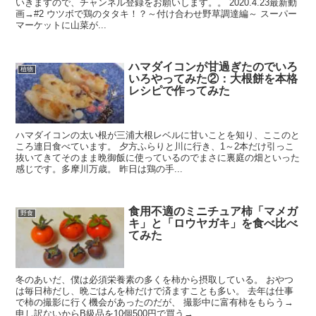
いきますので、チャンネル登録をお願いします。。 2020.4.23最新動
画→#2 ウツボで鶏のタタキ！？～付け合わせ野草調達編～ スーパー
マーケットに山菜が...
ハマダイコンが甘過ぎたのでいろ
植物
いろやってみた②：大根餅を本格
レシピで作ってみた
ハマダイコンの太い根が三浦大根レベルに甘いことを知り、ここのと
ころ連日食べています。 夕方ふらりと川に行き、1～2本だけ引っこ
抜いてきてそのまま晩御飯に使っているのでまさに裏庭の畑といった
感じです。多摩川万歳。 昨日は鶏の手...
食用不適のミニチュア柿「マメガ
野食
キ」と「ロウヤガキ」を食べ比べ
てみた
冬のあいだ、僕は必須栄養素の多くを柿から摂取している。 おやつ
は毎日柿だし、晩ごはんを柿だけで済ますことも多い。 去年は仕事
で柿の撮影に行く機会があったのだが、 撮影中に富有柿をもらう→
申し訳ないからB級品を10個500円で買う→...