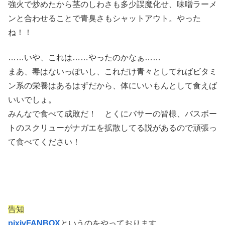
強火で炒めたから茎のしわさも多少誤魔化せ、味噌ラーメ
ンと合わせることで青臭さもシャットアウト。やった
ね！！
……いや、これは……やったのかなぁ……
まあ、毒はないっぽいし、これだけ青々としてればビタミ
ン系の栄養はあるはずだから、体にいいもんとして食えば
いいでしょ。
みんなで食べて成敗だ！ とくにバサーの皆様、バスボー
トのスクリューがナガエを拡散してる説があるので頑張っ
て食べてください！
告知
pixivFANBOX
というのをやっております。