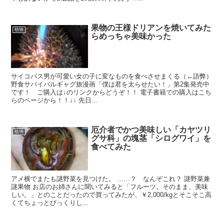
果物の王様ドリアンを焼いてみた
植物
らめっちゃ美味かった
サイコパス男が可愛い女の子に変なものを食べさせまくる（←語弊）
野食サバイバルギャグ旅漫画「僕は君を太らせたい！」第2集発売中
です！ ご購入は↓のリンクからどうぞ！！ 電子書籍での購入はこち
らのページから！！↓↓ 先日...
厄介者でかつ美味しい「カヤツリ
植物
グサ科」の塊茎「シログワイ」を
食べてみた
アメ横でまたも謎野菜を見つけた。 ……？ なんぞこれ？ 謎野菜兼
謎果物 お店のお姉さんに聞いてみると「フルーツ。そのまま、美味
しい。」とのことだったので買ってみたが、￥2,000/kgとそこそこ高
くてちょっとびっくりし...