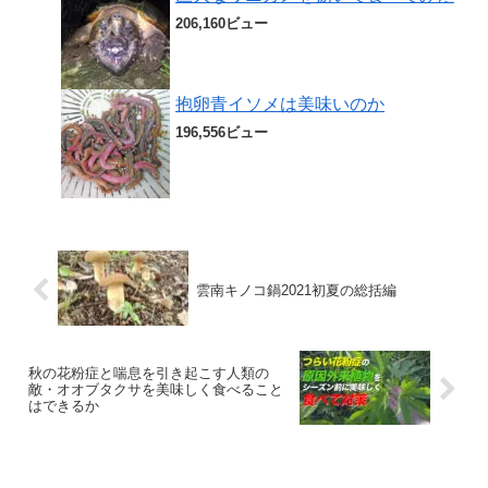
206,160ビュー
抱卵青イソメは美味いのか
196,556ビュー
雲南キノコ鍋2021初夏の総括編
秋の花粉症と喘息を引き起こす人類の
敵・オオブタクサを美味しく食べること
はできるか