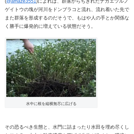
(
@amaze3551
)によれば、群落からちぎれたナガエツルノ
ゲイトウの塊が河川をドンブラコと流れ、流れ着いた先で
また群落を形成するのだそうで、もはや人の手とか関係な
く勝手に爆発的に増えている状態だそう。
水中に根を縦横無尽に広げる
その恐るべき生態と、水門に詰まったり水田を埋め尽くし