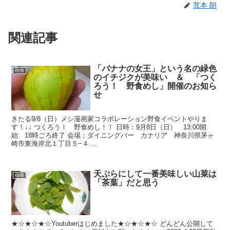
茸本 朗
関連記事
「バナナの女王」という名の緑色
植物
のイチジクが美味い ＆ 「つく
ろう！ 野食めし」開催のお知ら
せ
きたる9/8（日）メシ漫画家コラボレーション野食イベントやりま
す！↓↓ つくろう！ 野食めし！！ 日時：9月8日（日） 13:00開
始 18時ごろ終了 会場：ダイニングバー カナリア 神奈川県茅ヶ
崎市東海岸北１丁目５−４ ...
天ぷらにして一番美味しい山菜は
植物
「茶葉」だと思う
★☆★☆★☆Youtuberはじめました★☆★☆★☆ どんどん公開して