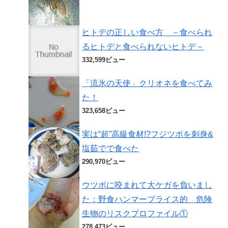
ヒトデの正しい食べ方 －食べられ
るヒトデと食べられないヒトデ－
332,599ビュー
「流氷の天使」クリオネを食べてみ
た！
323,658ビュー
実は“超”高級食材!?フジツボを刺身&
塩茹でで食べた
290,970ビュー
ウツボに咬まれて大ケガを負いまし
た：野食ハンマープライス的 危険
生物のリスクプロファイル①
278,473ビュー