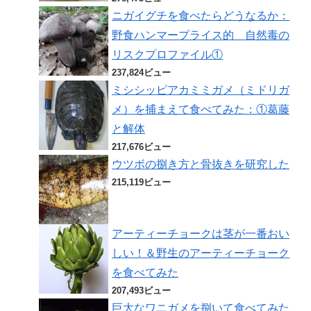
ニガイグチを食べたらどうなるか：
野食ハンマープライス的 自然毒の
リスクプロファイル①
237,824ビュー
ミシシッピアカミミガメ（ミドリガ
メ）を捕まえて食べてみた：①葛藤
と解体
217,676ビュー
ウツボの捌き方と骨抜きを研究した
215,119ビュー
アーティーチョークは茎が一番おい
しい！＆野生のアーティーチョーク
を食べてみた
207,493ビュー
巨大なワニガメを捌いて食べてみた