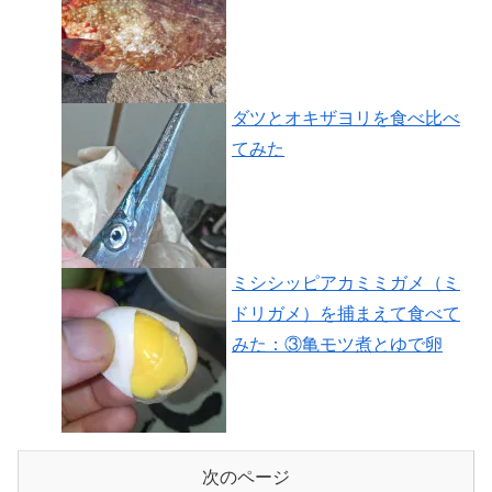
ダツとオキザヨリを食べ比べ
てみた
ミシシッピアカミミガメ（ミ
ドリガメ）を捕まえて食べて
みた：③亀モツ煮とゆで卵
次のページ