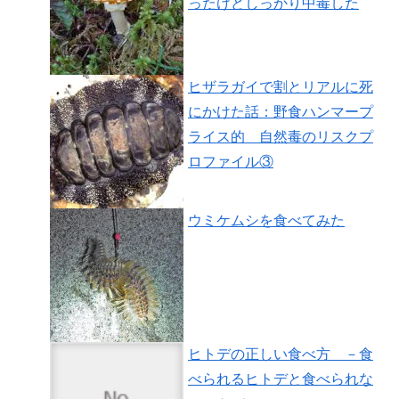
ったけどしっかり中毒した
ヒザラガイで割とリアルに死
にかけた話：野食ハンマープ
ライス的 自然毒のリスクプ
ロファイル③
ウミケムシを食べてみた
ヒトデの正しい食べ方 －食
べられるヒトデと食べられな