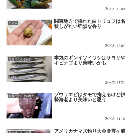
2021.12.09
関東地方で採れた白トリュフは名
キノコ
状しがたい強烈な香り
2021.12.04
本気のギンイソイワシはサヨリや
魚介その1（魚系）
キビナゴより美味いかも
2021.11.27
ゾウリエビはタモで掬えるけど伊
魚介その2（魚以外）
勢海老より美味いと思う
2021.11.18
アメリカナマズ釣り大会＠霞ヶ浦
魚介その1（魚系）