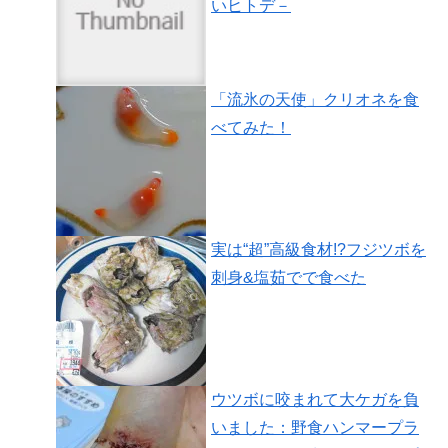
いヒトデ－
「流氷の天使」クリオネを食
べてみた！
実は“超”高級食材!?フジツボを
刺身&塩茹でで食べた
ウツボに咬まれて大ケガを負
いました：野食ハンマープラ