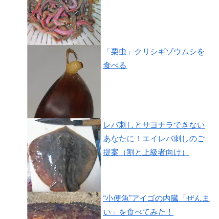
「栗虫」クリシギゾウムシを
食べる
レバ刺しとサヨナラできない
あなたに！エイレバ刺しのご
提案（割と上級者向け）
“小便魚”アイゴの内臓「ぜんま
い」を食べてみた！