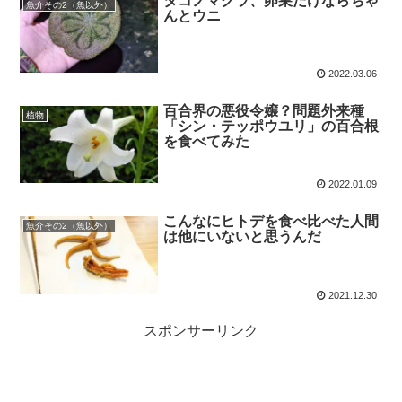
タコノマクラ、卵巣だけならちゃ
魚介その2（魚以外）
んとウニ
2022.03.06
百合界の悪役令嬢？問題外来種
植物
「シン・テッポウユリ」の百合根
を食べてみた
2022.01.09
こんなにヒトデを食べ比べた人間
魚介その2（魚以外）
は他にいないと思うんだ
2021.12.30
スポンサーリンク