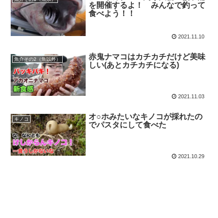
を開催するよ！ みんなで釣って
食べよう！！
2021.11.10
赤鬼ナマコはカチカチだけど美味
魚介その2（魚以外）
しい(あとカチカチになる)
2021.11.03
オ○ホみたいなキノコが採れたの
キノコ
でパスタにして食べた
2021.10.29