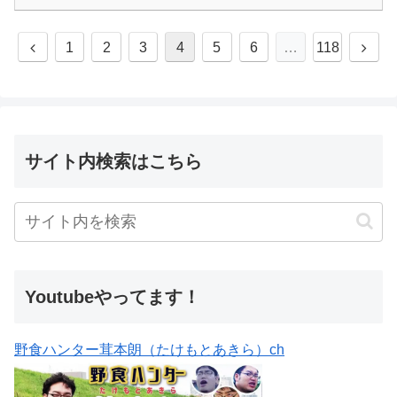
1
2
3
4
5
6
…
118
サイト内検索はこちら
Youtubeやってます！
野食ハンター茸本朗（たけもとあきら）ch