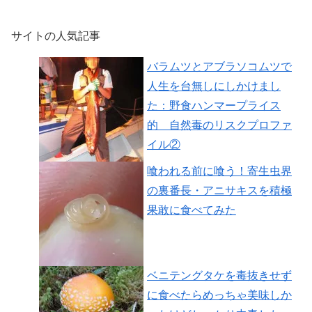
サイトの人気記事
バラムツとアブラソコムツで
人生を台無しにしかけまし
た：野食ハンマープライス
的 自然毒のリスクプロファ
イル②
喰われる前に喰う！寄生虫界
の裏番長・アニサキスを積極
果敢に食べてみた
ベニテングタケを毒抜きせず
に食べたらめっちゃ美味しか