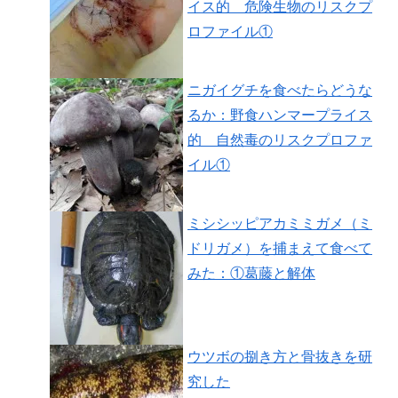
イス的 危険生物のリスクプ
ロファイル①
ニガイグチを食べたらどうな
るか：野食ハンマープライス
的 自然毒のリスクプロファ
イル①
ミシシッピアカミミガメ（ミ
ドリガメ）を捕まえて食べて
みた：①葛藤と解体
ウツボの捌き方と骨抜きを研
究した