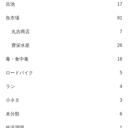
吉池
17
魚市場
91
丸吉商店
7
豊栄水産
26
毒・食中毒
18
ロードバイク
5
ラン
4
小ネタ
3
未分類
6
低温調理
1