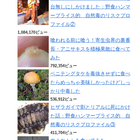
台無しにしかけました：野食ハンマ
ープライス的 自然毒のリスクプロ
ファイル②
1,084,170ビュー
喰われる前に喰う！寄生虫界の裏番
長・アニサキスを積極果敢に食べて
みた
792,354ビュー
ベニテングタケを毒抜きせずに食べ
たらめっちゃ美味しかったけどしっ
かり中毒した
536,912ビュー
ヒザラガイで割とリアルに死にかけ
た話：野食ハンマープライス的 自
然毒のリスクプロファイル③
411,704ビュー