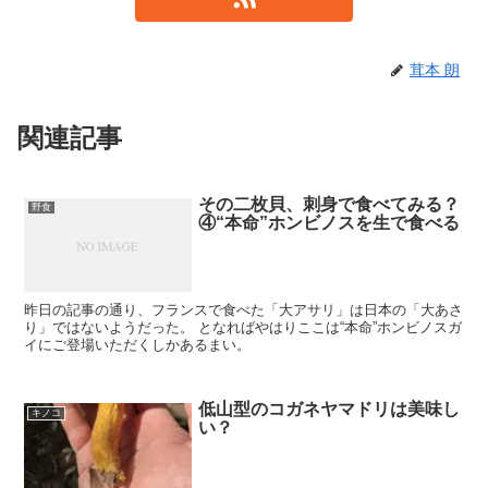
茸本 朗
関連記事
その二枚貝、刺身で食べてみる？
野食
④“本命”ホンビノスを生で食べる
昨日の記事の通り、フランスで食べた「大アサリ」は日本の「大あさ
り」ではないようだった。 となればやはりここは“本命”ホンビノスガ
イにご登場いただくしかあるまい。
低山型のコガネヤマドリは美味し
キノコ
い？