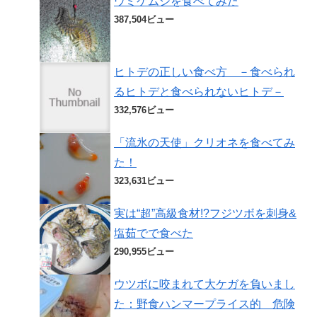
ウミケムシを食べてみた
387,504ビュー
ヒトデの正しい食べ方 －食べられ
るヒトデと食べられないヒトデ－
332,576ビュー
「流氷の天使」クリオネを食べてみ
た！
323,631ビュー
実は“超”高級食材!?フジツボを刺身&
塩茹でで食べた
290,955ビュー
ウツボに咬まれて大ケガを負いまし
た：野食ハンマープライス的 危険