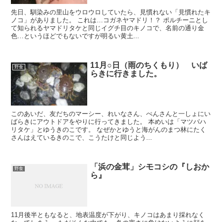
先日、馴染みの里山をウロウロしていたら、見慣れない「見慣れたキ
ノコ」がありました。 これは…コガネヤマドリ！？ ポルチーニとし
て知られるヤマドリタケと同じイグチ目のキノコで、名前の通り金
色…というほどでもないですが明るい黄土...
11月○日（雨のちくもり） いば
野食
らきに行きました。
このあいだ、友だちのマーシー、れいなさん、ぺんさんと一しょにい
ばらきにアウトドアをやりに行ってきました。 本めいは「マツバハ
リタケ」とゆうきのこです。 なぜかとゆうと海がんのまつ林にたく
さんはえているきのこで、こうたけと同じよう...
「浜の金茸」シモコシの『しおか
野食
ら』
11月後半ともなると、地表温度が下がり、キノコはあまり採れなく