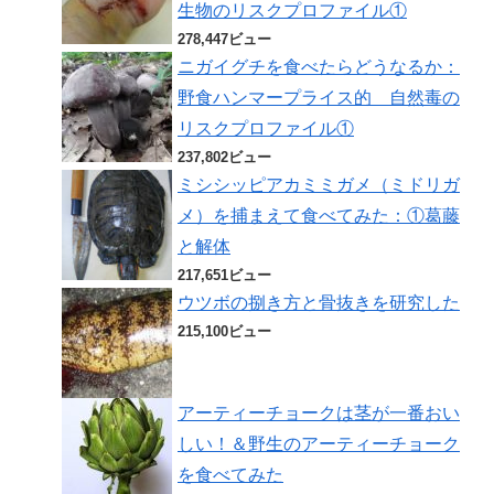
生物のリスクプロファイル①
278,447ビュー
ニガイグチを食べたらどうなるか：
野食ハンマープライス的 自然毒の
リスクプロファイル①
237,802ビュー
ミシシッピアカミミガメ（ミドリガ
メ）を捕まえて食べてみた：①葛藤
と解体
217,651ビュー
ウツボの捌き方と骨抜きを研究した
215,100ビュー
アーティーチョークは茎が一番おい
しい！＆野生のアーティーチョーク
を食べてみた