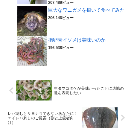
207,489ビュー
巨大なワニガメを捌いて食べてみた
206,146ビュー
抱卵青イソメは美味いのか
196,538ビュー
生タマゴタケが美味かったことに遺憾の
意を表明したい
レバ刺しとサヨナラできないあなたに！
エイレバ刺しのご提案（割と上級者向
け）