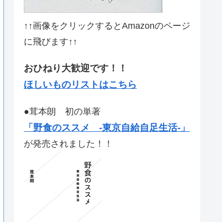
↑↑画像をクリックするとAmazonのページ
に飛びます↑↑
おひねり大歓迎です！！
ほしいものリストはこちら
●茸本朗 初の単著
「野食のススメ -東京自給自足生活-」
が発売されました！！