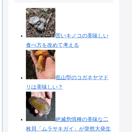
苦いキノコの美味しい
食べ方を改めて考える
低山型のコガネヤマド
リは美味しい？
絶滅危惧種の美味な二
枚貝「ムラサキガイ」が突然大発生