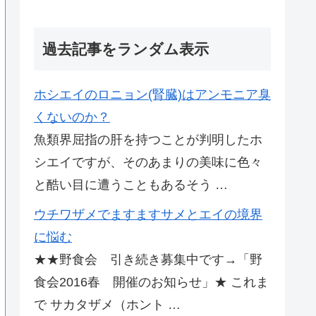
過去記事をランダム表示
ホシエイのロニョン(腎臓)はアンモニア臭
くないのか？
魚類界屈指の肝を持つことが判明したホ
シエイですが、そのあまりの美味に色々
と酷い目に遭うこともあるそう …
ウチワザメでますますサメとエイの境界
に悩む
★★野食会 引き続き募集中です→「野
食会2016春 開催のお知らせ」★ これま
で サカタザメ（ホント …