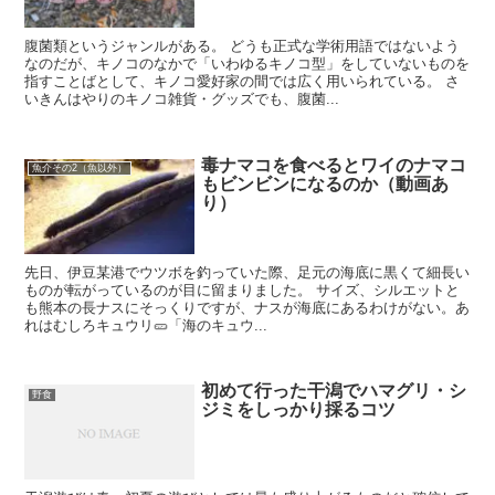
腹菌類というジャンルがある。 どうも正式な学術用語ではないよう
なのだが、キノコのなかで「いわゆるキノコ型」をしていないものを
指すことばとして、キノコ愛好家の間では広く用いられている。 さ
いきんはやりのキノコ雑貨・グッズでも、腹菌...
毒ナマコを食べるとワイのナマコ
魚介その2（魚以外）
もビンビンになるのか（動画あ
り）
先日、伊豆某港でウツボを釣っていた際、足元の海底に黒くて細長い
ものが転がっているのが目に留まりました。 サイズ、シルエットと
も熊本の長ナスにそっくりですが、ナスが海底にあるわけがない。あ
れはむしろキュウリ🥒「海のキュウ...
初めて行った干潟でハマグリ・シ
野食
ジミをしっかり採るコツ