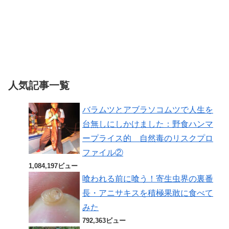
人気記事一覧
バラムツとアブラソコムツで人生を
台無しにしかけました：野食ハンマ
ープライス的 自然毒のリスクプロ
ファイル②
1,084,197ビュー
喰われる前に喰う！寄生虫界の裏番
長・アニサキスを積極果敢に食べて
みた
792,363ビュー