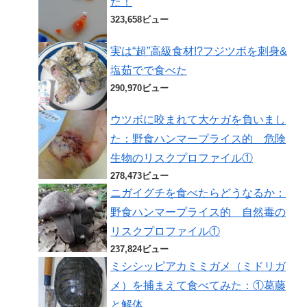
た！
323,658ビュー
実は“超”高級食材!?フジツボを刺身&
塩茹でで食べた
290,970ビュー
ウツボに咬まれて大ケガを負いまし
た：野食ハンマープライス的 危険
生物のリスクプロファイル①
278,473ビュー
ニガイグチを食べたらどうなるか：
野食ハンマープライス的 自然毒の
リスクプロファイル①
237,824ビュー
ミシシッピアカミミガメ（ミドリガ
メ）を捕まえて食べてみた：①葛藤
と解体