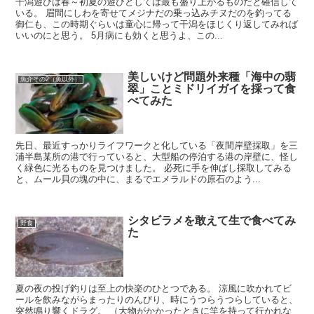
干潟遊びは春～初夏の遊びとしては最も盛り上がるものだと確信して
いる。 眉間にしわを寄せてメジナだの乗っ込みチヌだのを釣ってる
御仁も、この時期ぐらいは童心に帰って干潟をほじくり返してみれば
いいのにと思う。 5月病にも効くと思うよ、この...
美しいけど問題外来種「海中の翡
魚介その2（魚以外）
翠」ことミドリイガイを採って食
べてみた
先日、最近すっかりライフワークと化している「夜間岸壁採取」を三
浦半島某所の港で行っていると、大型船の停泊する港の岸壁に、怪し
く緑色に光るものを見つけました。 必死に手を伸ばし採取してみる
と、ムール貝の塊の中に、まるでエメラルドの原石のよう...
シタビラメを敢えて生で食べてみ
野食
た
夏の夜の投げ釣りは至上の快楽のひとつである。 涼風に吹かれてビ
ールを飲みながらまったりのんびり、時にうつらうつらしていると、
突然鳴り響くドラグ。 （大物がかかったときに竿を持って行かれな