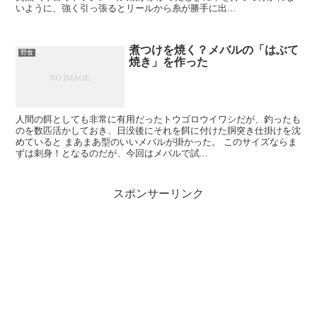
いように、強く引っ張るとリールから糸が勝手に出...
煮つけを焼く？メバルの「はぶて
野食
焼き」を作った
人間の餌としても非常に有用だったトウゴロウイワシだが、釣ったも
のを数匹活かしておき、日没後にそれを餌に付けた胴突き仕掛けを沈
めていると まあまあ型のいいメバルが掛かった。 このサイズならま
ずは刺身！となるのだが、今回はメバルで試...
スポンサーリンク