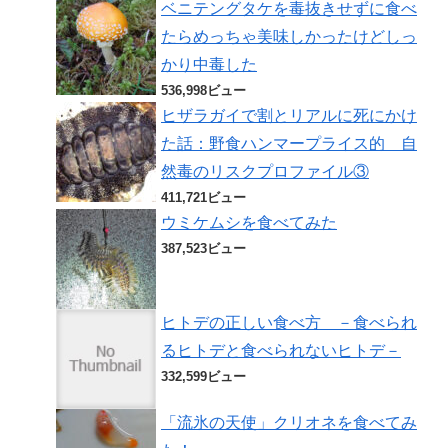
ベニテングタケを毒抜きせずに食べ
たらめっちゃ美味しかったけどしっ
かり中毒した
536,998ビュー
ヒザラガイで割とリアルに死にかけ
た話：野食ハンマープライス的 自
然毒のリスクプロファイル③
411,721ビュー
ウミケムシを食べてみた
387,523ビュー
ヒトデの正しい食べ方 －食べられ
るヒトデと食べられないヒトデ－
332,599ビュー
「流氷の天使」クリオネを食べてみ