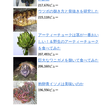
217,676ビュー
ウツボの捌き方と骨抜きを研究した
215,118ビュー
アーティーチョークは茎が一番おい
しい！＆野生のアーティーチョーク
を食べてみた
207,493ビュー
巨大なワニガメを捌いて食べてみた
206,160ビュー
抱卵青イソメは美味いのか
196,556ビュー