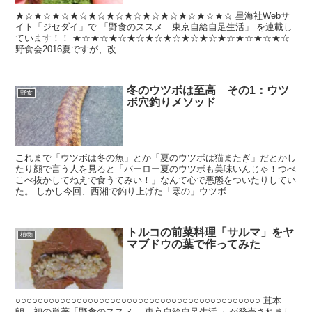
★☆★☆★☆★☆★☆★☆★☆★☆★☆★☆★☆★☆ 星海社Webサ
イト「ジセダイ」で 「野食のススメ 東京自給自足生活」 を連載し
ています！！ ★☆★☆★☆★☆★☆★☆★☆★☆★☆★☆★☆★☆
野食会2016夏ですが、改...
冬のウツボは至高 その1：ウツ
野食
ボ穴釣りメソッド
これまで「ウツボは冬の魚」とか「夏のウツボは猫またぎ」だとかし
たり顔で言う人を見ると「バーロー夏のウツボも美味いんじゃ！つべ
こべ抜かしてねえで食うてみい！」なんて心で悪態をついたりしてい
た。 しかし今回、西湘で釣り上げた「寒の」ウツボ...
トルコの前菜料理「サルマ」をヤ
植物
マブドウの葉で作ってみた
○○○○○○○○○○○○○○○○○○○○○○○○○○○○○○○○○○○○○○○○○○○○ 茸本
朗 初の単著「野食のススメ -東京自給自足生活-」が発売されまし