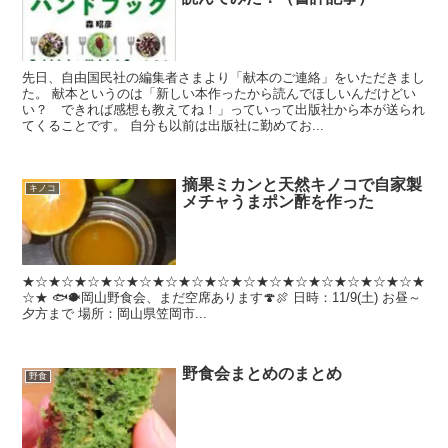
先日、自由国民社の編集者さまより「献本のご連絡」をいただきまし
た。 献本というのは「新しい本作ったから読んでほしいんだけどい
い？ できれば感想も教えてね！」っていって出版社から本が送られ
てくることです。 自分も以前は出版社に勤めてお...
摘果ミカンと天然キノコで自家製
キノコ
メチャうまポン酢を作った
★☆★☆★☆★☆★☆★☆★☆★☆★☆★☆★☆★☆★☆★☆★☆★
☆★ 🐟🐡岡山野食会、まだ空席あります🍄🍖 日時：11/9(土) お昼～
夕方まで 場所：岡山県笠岡市...
野食会まとめのまとめ
野食