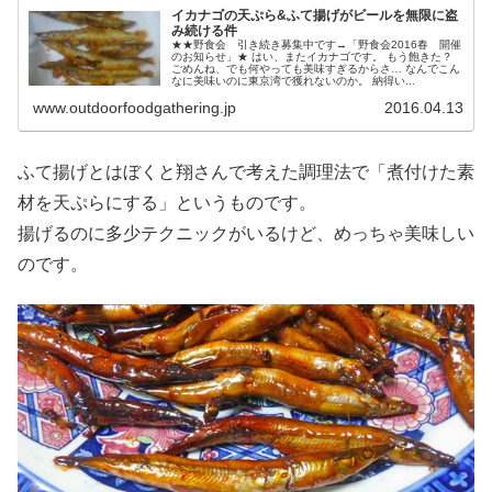
イカナゴの天ぷら&ふて揚げがビールを無限に盗
み続ける件
★★野食会 引き続き募集中です→「野食会2016春 開催
のお知らせ」★ はい、またイカナゴです。 もう飽きた？
ごめんね、でも何やっても美味すぎるからさ… なんでこん
なに美味いのに東京湾で獲れないのか。 納得い...
www.outdoorfoodgathering.jp
2016.04.13
ふて揚げとはぼくと翔さんで考えた調理法で「煮付けた素
材を天ぷらにする」というものです。
揚げるのに多少テクニックがいるけど、めっちゃ美味しい
のです。