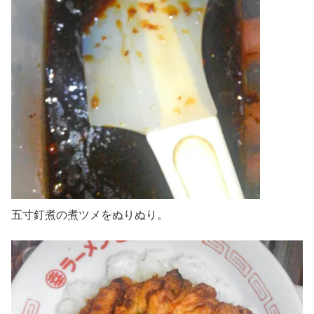
五寸釘煮の煮ツメをぬりぬり。