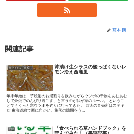
茸本 朗
関連記事
沖漬け生シラスの酸っぱくないレ
魚介その1（魚系）
モン沿え西湘風
年末年始は、芋焼酎のお湯割りを飲みながらウツボの干物をあむあむ
して炬燵でのんびり過ごす、と言うのが我が家のルール。 というこ
とでさくっと寒ウツボを釣りに行ってきた。 西湘の直売所はステキ
だ 東海道線で西に向かい、集落の隙間をう...
「食べられる草ハンドブック」を
植物
読んでみた！（書評記事）