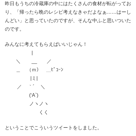
昨日もうちの冷蔵庫の中にはたくさんの食材が転がってお
り、「帰ったら晩のレシピ考えなきゃだよなぁ……はーし
んどい」と思っていたのですが、そんな中ふと思いついた
のです。
みんなに考えてもらえばいいじゃん！
|
＼ __ ／
＿ （ｍ） ＿ﾋﾟｺｰﾝ
|ミ|
／ ｀´ ＼
(‘A`)
ノヽノヽ
くく
ということでこういうツイートをしました。