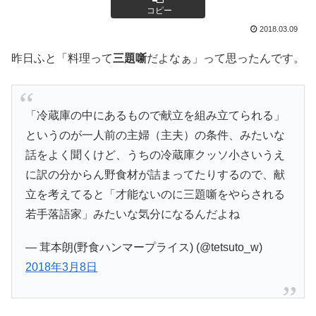
コピー
2018.03.09
昨日ふと「料理って
三題噺
だよなぁ」って思ったんです。
「冷蔵庫の中にあるもので献立を組み立てられる」
というのが一人前の主婦（主夫）の条件、みたいな
話をよく聞くけど、うちの冷蔵庫クッソ小さいうえ
に訳の分からん野食材が詰まってたりするので、献
立を考えてると「才能ないのに三題噺をやらされる
若手落語家」みたいな気分になるんだよね
— 茸本朗(野食ハンマープライス) (@tetsuto_w)
2018年3月8日