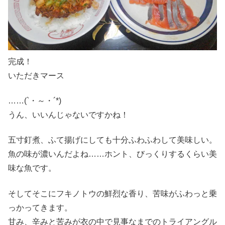
完成！
いただきマース
……(`・～・´*)
うん、いいんじゃないですかね！
五寸釘煮、ふて揚げにしても十分ふわふわして美味しい。
魚の味が濃いんだよね……ホント、びっくりするくらい美
味な魚です。
そしてそこにフキノトウの鮮烈な香り、苦味がふわっと乗
っかってきます。
甘み、辛みと苦みが衣の中で見事なまでのトライアングル