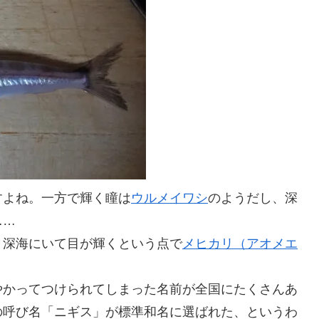
すよね。一方で輝く瞳は
ウルメイワシ
のようだし、深
……
、深海にいて目が輝くという点で
メヒカリ（アオメエ
やかってつけられてしまった名前が全国にたくさんあ
の呼び名「ニギス」が標準和名に選ばれた、というわ