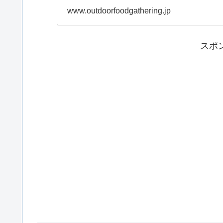
www.outdoorfoodgathering.jp
スポ