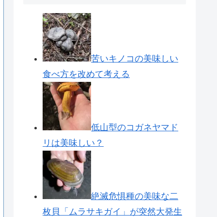
苦いキノコの美味しい
食べ方を改めて考える
低山型のコガネヤマド
リは美味しい？
絶滅危惧種の美味な二
枚貝「ムラサキガイ」が突然大発生