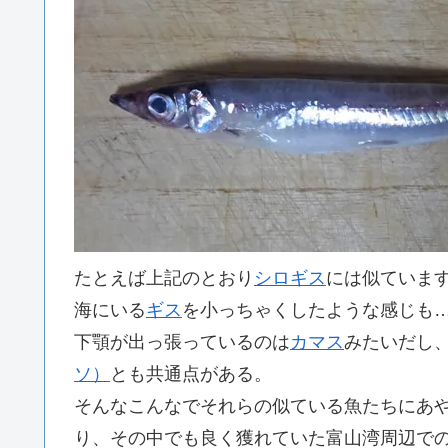
たとえば上記のとおり
シロギス
には似ていま
海にいる
ギス
を小っちゃくしたような感じも
下顎が出っ張っているのは
カマス
みたいだし
ソ）
とも共通点がある。
そんなこんなでそれらの似ている魚たちにあ
り、その中でも良く獲れていた富山湾周辺で