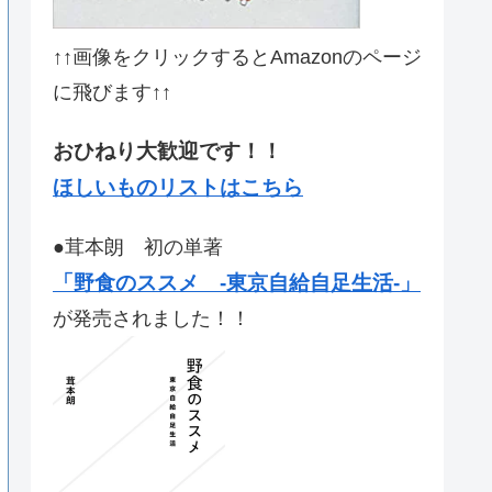
↑↑画像をクリックするとAmazonのページ
に飛びます↑↑
おひねり大歓迎です！！
ほしいものリストはこちら
●茸本朗 初の単著
「野食のススメ -東京自給自足生活-」
が発売されました！！