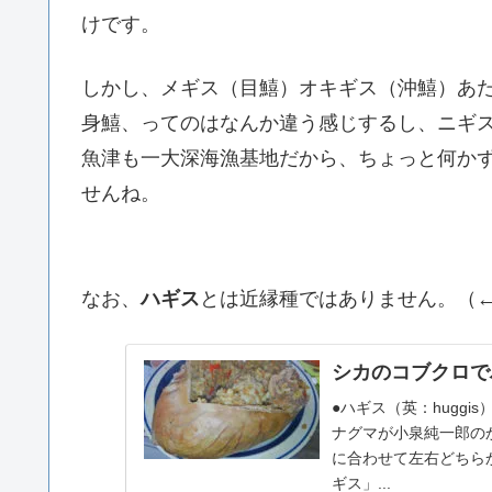
けです。
しかし、メギス（目鱚）オキギス（沖鱚）あ
身鱚、ってのはなんか違う感じするし、ニギ
魚津も一大深海漁基地だから、ちょっと何か
せんね。
なお、
ハギス
とは近縁種ではありません。（
シカのコブクロで
●ハギス（英：hugg
ナグマが小泉純一郎の
に合わせて左右どちら
ギス」...