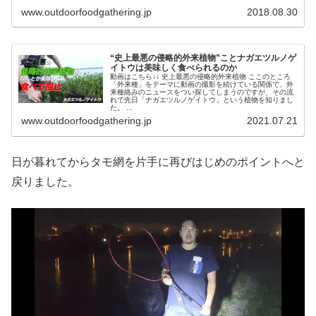
www.outdoorfoodgathering.jp
2018.08.30
“史上最悪の侵略的外来植物”ことナガエツルノゲ
イトウは美味しく食べられるのか
動画はこちら↓↓ 史上最悪の侵略的外来植物 ここのところ
「外来種」をテーマに動画の撮影を続けている関係で、外
来種絡みのニュースをつい探してしまうのですが、その流
れで先日「ナガエツルノゲイトウ」という植物を知りまし
た。 ...
www.outdoorfoodgathering.jp
2021.07.21
日が暮れてからタモ網を片手に再びはじめのポイントへと
戻りました。