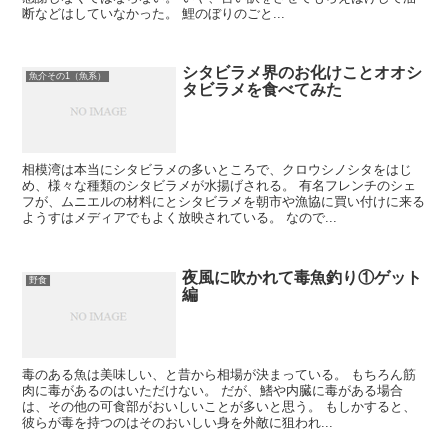
断などはしていなかった。 鯉のぼりのごと...
シタビラメ界のお化けことオオシ
魚介その1（魚系）
タビラメを食べてみた
相模湾は本当にシタビラメの多いところで、クロウシノシタをはじ
め、様々な種類のシタビラメが水揚げされる。 有名フレンチのシェ
フが、ムニエルの材料にとシタビラメを朝市や漁協に買い付けに来る
ようすはメディアでもよく放映されている。 なので...
夜風に吹かれて毒魚釣り①ゲット
野食
編
毒のある魚は美味しい、と昔から相場が決まっている。 もちろん筋
肉に毒があるのはいただけない。 だが、鰭や内臓に毒がある場合
は、その他の可食部がおいしいことが多いと思う。 もしかすると、
彼らが毒を持つのはそのおいしい身を外敵に狙われ...