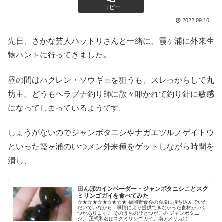
コピー
2022.09.10
先日、さかな芸人ハットリさんと一緒に、霞ヶ浦に外来生
物ハントに行ってきました。
昼の間はハクレン・ソウギョを狙うも、スレっからしで丸
坊主。どうもヘラブナ釣り師に散々叩かれて釣り針に敏感
になってしまっているようです。
しょうがないのでジャンボタニシやナガエツルノゲイトウ
といった霞ヶ浦のいつメン外来種をゲットしながら時間を
潰し、
田んぼのインベーダー・ジャンボタニシことスク
ミリンゴガイを食べてみた
☆★☆★☆★☆★☆★ 福岡野食会の会場に持ち込んでいた
だいていながら、事情により提供できなかった食材がいく
つかあります。 そのうちのひとつがこの ジャンボタニ
シ。 正式和名はスクミリンゴガイ、南アメリカ出...