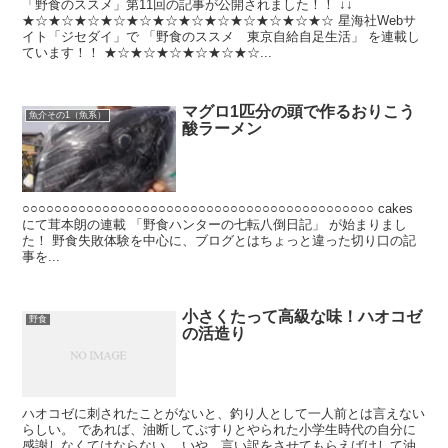
「野食のススメ」第11回の記事が公開されました！！ ↓↓
★☆★☆★☆★☆★☆★☆★☆★☆★☆★☆★☆★☆ 星海社Webサ
イト「ジセダイ」で 「野食のススメ 東京自給自足生活」 を連載し
ています！！ ★☆★☆★☆★☆★☆★☆...
マグロ1匹分の頭で作るおりこう
魚介その1（魚系）
酸ラーメン
○○○○○○○○○○○○○○○○○○○○○○○○○○○○○○○○○○○○○○○○○○○○ cakes
にて茸本朗の連載 「野食ハンターの七転八倒日記」 が始まりまし
た！ 野食失敗体験を中心に、ブログとはちょっと違った切り口の記
事を...
小さくたって高級な味！ハオコゼ
野食
の活造り
ハオコゼに刺されたことがないと、釣り人として一人前とは言えない
らしい。 であれば、油断してぷすりとやられた小学生時代の自分に
感謝しなくてはならない。 いや、言い訳をさせてもらえばけして油