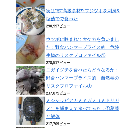
実は“超”高級食材!?フジツボを刺身&
塩茹でで食べた
290,997ビュー
ウツボに咬まれて大ケガを負いまし
た：野食ハンマープライス的 危険
生物のリスクプロファイル①
278,517ビュー
ニガイグチを食べたらどうなるか：
野食ハンマープライス的 自然毒の
リスクプロファイル①
237,875ビュー
ミシシッピアカミミガメ（ミドリガ
メ）を捕まえて食べてみた：①葛藤
と解体
217,709ビュー