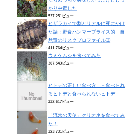
かり中毒した
537,251ビュー
ヒザラガイで割とリアルに死にかけ
た話：野食ハンマープライス的 自
然毒のリスクプロファイル③
411,764ビュー
ウミケムシを食べてみた
387,543ビュー
ヒトデの正しい食べ方 －食べられ
るヒトデと食べられないヒトデ－
332,617ビュー
「流氷の天使」クリオネを食べてみ
た！
323,731ビュー