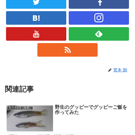
茸本 朗
関連記事
野生のグッピーでグッピーご飯を
魚介その1（魚系）
作ってみた