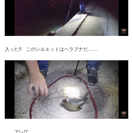
入った!! このシルエットはヘラブナだ……
……アレ!?