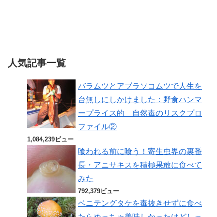
人気記事一覧
バラムツとアブラソコムツで人生を
台無しにしかけました：野食ハンマ
ープライス的 自然毒のリスクプロ
ファイル②
1,084,239ビュー
喰われる前に喰う！寄生虫界の裏番
長・アニサキスを積極果敢に食べて
みた
792,379ビュー
ベニテングタケを毒抜きせずに食べ
たらめっちゃ美味しかったけどしっ