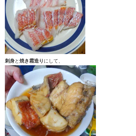
刺身
と
焼き霜造り
にして、