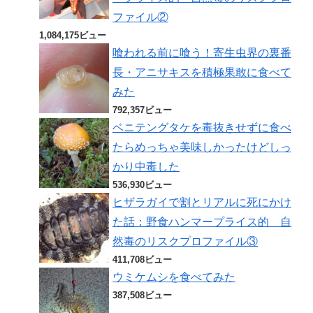
ファイル②
1,084,175ビュー
喰われる前に喰う！寄生虫界の裏番
長・アニサキスを積極果敢に食べて
みた
792,357ビュー
ベニテングタケを毒抜きせずに食べ
たらめっちゃ美味しかったけどしっ
かり中毒した
536,930ビュー
ヒザラガイで割とリアルに死にかけ
た話：野食ハンマープライス的 自
然毒のリスクプロファイル③
411,708ビュー
ウミケムシを食べてみた
387,508ビュー