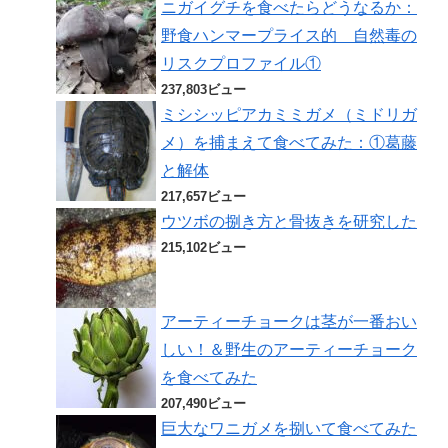
ニガイグチを食べたらどうなるか：
野食ハンマープライス的 自然毒の
リスクプロファイル①
237,803ビュー
ミシシッピアカミミガメ（ミドリガ
メ）を捕まえて食べてみた：①葛藤
と解体
217,657ビュー
ウツボの捌き方と骨抜きを研究した
215,102ビュー
アーティーチョークは茎が一番おい
しい！＆野生のアーティーチョーク
を食べてみた
207,490ビュー
巨大なワニガメを捌いて食べてみた