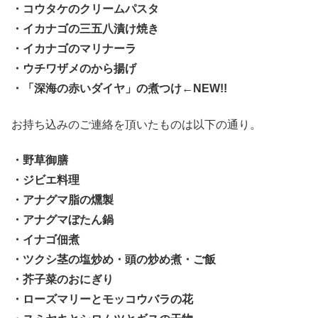
・コウタケのクリームパスタ
・イカナゴの三五八漬け焼き
・イカナゴのマリナーラ
・ウチワザメのから揚げ
・「深海の赤いダイヤ」の煮つけ←NEW!!
お持ち込みのご連絡を頂いたものは以下の通り。
・野草御膳
・ジビエ料理
・アナグマ脂の燻製
・アナグマぼたん鍋
・イナゴ佃煮
・ツクシ茎の塩炒め・頭の炒め煮・ご飯
・芥子菜のおにぎり
・ローズマリーとモッコウバラの花