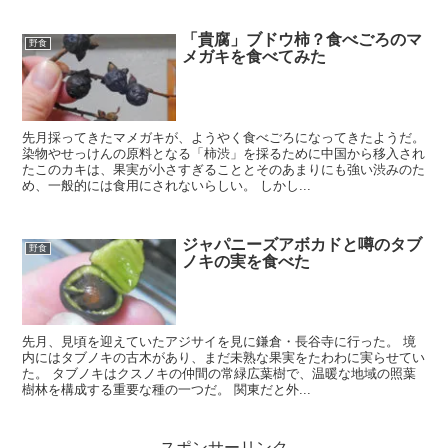
「貴腐」ブドウ柿？食べごろのマ
野食
メガキを食べてみた
先月採ってきたマメガキが、ようやく食べごろになってきたようだ。
染物やせっけんの原料となる「柿渋」を採るために中国から移入され
たこのカキは、果実が小さすぎることとそのあまりにも強い渋みのた
め、一般的には食用にされないらしい。 しかし...
ジャパニーズアボカドと噂のタブ
野食
ノキの実を食べた
先月、見頃を迎えていたアジサイを見に鎌倉・長谷寺に行った。 境
内にはタブノキの古木があり、まだ未熟な果実をたわわに実らせてい
た。 タブノキはクスノキの仲間の常緑広葉樹で、温暖な地域の照葉
樹林を構成する重要な種の一つだ。 関東だと外...
スポンサーリンク