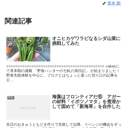
茸本 朗
関連記事
オニヒカゲワラビなるシダ山菜に
植物
挑戦してみた
○○○○○○○○○○○○○○○○○○○○○○○○○○○○○○○○○○○○○○○○○○○ cakesに
て茸本朗の連載 「野食ハンターの七転八倒日記」 が始まりました！
野食失敗体験を中心に、ブログとはちょっと違った切り口の記事を
公...
海藻はフロンティアだ⑥ アガー
野食
の材料「イボツノマタ」を煮溶か
して固めて「新海草」を自作した
先日のおきゅうともどき作りで失敗して以降、リベンジの機会をずっ