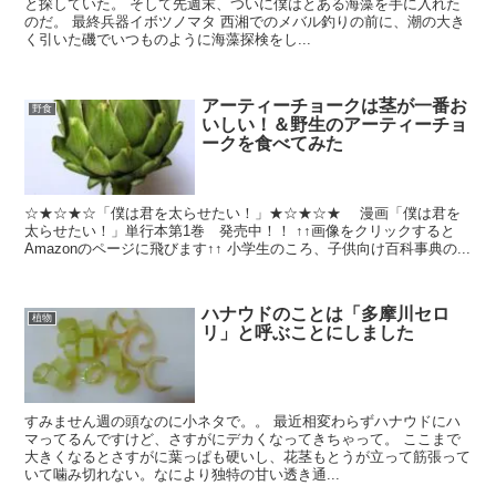
と探していた。 そして先週末、ついに僕はとある海藻を手に入れた
のだ。 最終兵器イボツノマタ 西湘でのメバル釣りの前に、潮の大き
く引いた磯でいつものように海藻探検をし...
アーティーチョークは茎が一番お
野食
いしい！＆野生のアーティーチョ
ークを食べてみた
☆★☆★☆「僕は君を太らせたい！」★☆★☆★ 漫画「僕は君を
太らせたい！」単行本第1巻 発売中！！ ↑↑画像をクリックすると
Amazonのページに飛びます↑↑ 小学生のころ、子供向け百科事典の...
ハナウドのことは「多摩川セロ
植物
リ」と呼ぶことにしました
すみません週の頭なのに小ネタで。。 最近相変わらずハナウドにハ
マってるんですけど、さすがにデカくなってきちゃって。 ここまで
大きくなるとさすがに葉っぱも硬いし、花茎もとうが立って筋張って
いて噛み切れない。なにより独特の甘い透き通...