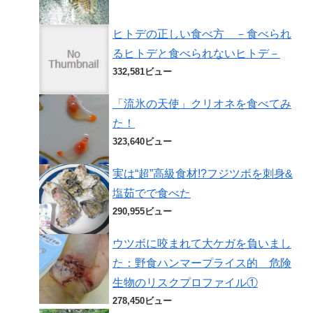
ヒトデの正しい食べ方 －食べられ
るヒトデと食べられないヒトデ－
332,581ビュー
「流氷の天使」クリオネを食べてみ
た！
323,640ビュー
実は“超”高級食材!?フジツボを刺身&
塩茹でで食べた
290,955ビュー
ウツボに咬まれて大ケガを負いまし
た：野食ハンマープライス的 危険
生物のリスクプロファイル①
278,450ビュー