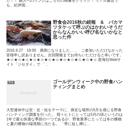
た！！ 購入へのリンクはこちらの画像をクリック！ リアル書店で
も、紀伊国...
野食会2016秋の続報 & バカマ
野食
ツタケって呼ぶのはかわいそうだ
からなんかいい呼び名ないかなと
思った件
2016.9.27 19:00 満席になりました…… ご参加いただけなかった
皆様申し訳ありません。次回開催までお待ちいただけると幸いです。
★☆★☆★☆★☆★☆★☆★☆★☆★☆★☆★☆★☆ 星海社Webサ
イト「ジセダイ」で 「...
ゴールデンウィーク中の野食ハン
野食
ティングまとめ
大型連休中は安・近・短をテーマに、身近な場所の5月を感じる野食
ハンティング調査を行った。 我々ヒトにとっては5月の頭というのは
1年で最も快適な季節の一つであるが、野食業界にとっては冬の獲物
と夏の獲物の端境期に当たる。 「帯に短し襷に...