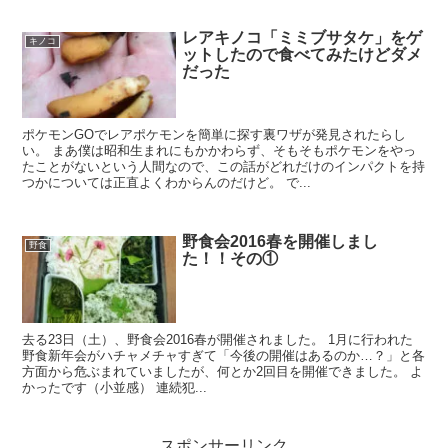
レアキノコ「ミミブサタケ」をゲ
キノコ
ットしたので食べてみたけどダメ
だった
ポケモンGOでレアポケモンを簡単に探す裏ワザが発見されたらし
い。 まあ僕は昭和生まれにもかかわらず、そもそもポケモンをやっ
たことがないという人間なので、この話がどれだけのインパクトを持
つかについては正直よくわからんのだけど。 で...
野食会2016春を開催しまし
野食
た！！その①
去る23日（土）、野食会2016春が開催されました。 1月に行われた
野食新年会がハチャメチャすぎて「今後の開催はあるのか…？」と各
方面から危ぶまれていましたが、何とか2回目を開催できました。 よ
かったです（小並感） 連続犯...
スポンサーリンク