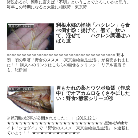
諸説あるが、簡単に言えば「不明」ということでよろしいかと思う。
毎年この時期になると大量に相模湾・東京湾...
利根水郷の怪物「ハクレン」を食
魚介その1（魚系）
べ倒す⑤：揚げて、煮て、炊い
て、混ぜて……ハクレン調理はい
ばら道
○○○○○○○○○○○○○○○○○○○○○○○○○○○○○○○○○○○○○○○○○○○○ 茸本
朗 初の単著「野食のススメ -東京自給自足生活-」が発売されまし
た！！ 購入へのリンクはこちらの画像をクリック！ リアル書店で
も、紀伊国...
胃もたれの薬とウツボ魚醤（作成
魚介その1（魚系）
中）でオアカムロをくさやにした
い：野食×酵素シリーズ④
※第7回の記事が公開されました！↓↓（2016.12.1）
★☆★☆★☆★☆★☆★☆★☆★☆★☆★☆★☆★☆ 星海社Webサ
イト「ジセダイ」で 「野食のススメ 東京自給自足生活」 を連載し
ています！！ ★☆★☆★☆★☆★☆★☆...