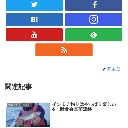
茸本 朗
関連記事
イシモチ釣りはやっぱり楽しい
魚介その1（魚系）
& 野食会直前連絡