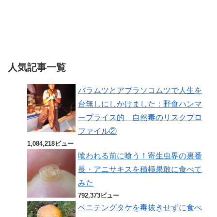
人気記事一覧
バラムツとアブラソコムツで人生を
台無しにしかけました：野食ハンマ
ープライス的 自然毒のリスクプロ
ファイル②
1,084,218ビュー
喰われる前に喰う！寄生虫界の裏番
長・アニサキスを積極果敢に食べて
みた
792,373ビュー
ベニテングタケを毒抜きせずに食べ