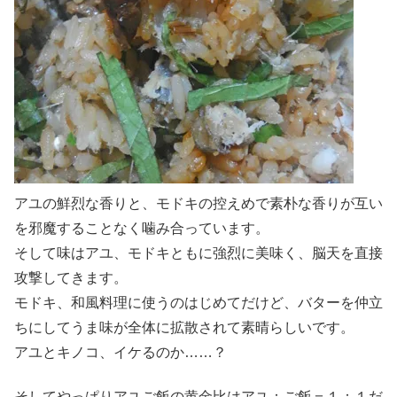
アユの鮮烈な香りと、モドキの控えめで素朴な香りが互い
を邪魔することなく噛み合っています。
そして味はアユ、モドキともに強烈に美味く、脳天を直接
攻撃してきます。
モドキ、和風料理に使うのはじめてだけど、バターを仲立
ちにしてうま味が全体に拡散されて素晴らしいです。
アユとキノコ、イケるのか……？
そしてやっぱりアユご飯の黄金比はアユ：ご飯＝１：１だ