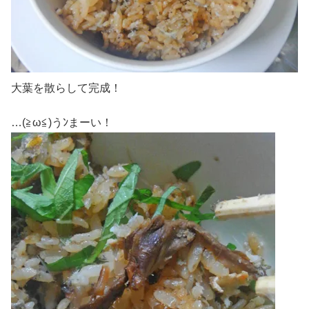
大葉を散らして完成！
…(≧ω≦)うﾝまーい！