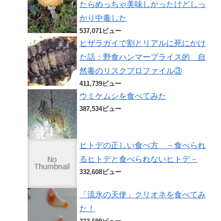
たらめっちゃ美味しかったけどしっ
かり中毒した
537,071ビュー
ヒザラガイで割とリアルに死にかけ
た話：野食ハンマープライス的 自
然毒のリスクプロファイル③
411,739ビュー
ウミケムシを食べてみた
387,534ビュー
ヒトデの正しい食べ方 －食べられ
るヒトデと食べられないヒトデ－
332,608ビュー
「流氷の天使」クリオネを食べてみ
た！