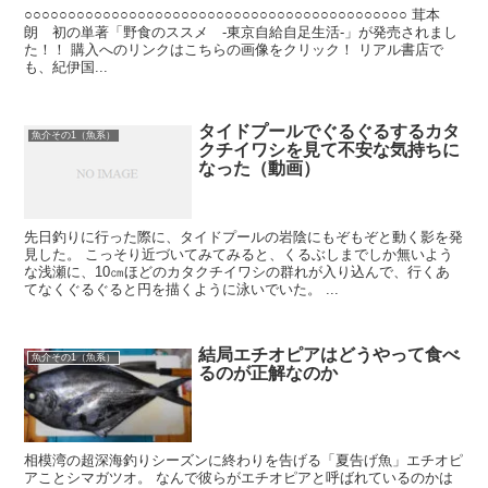
○○○○○○○○○○○○○○○○○○○○○○○○○○○○○○○○○○○○○○○○○○○○ 茸本
朗 初の単著「野食のススメ -東京自給自足生活-」が発売されまし
た！！ 購入へのリンクはこちらの画像をクリック！ リアル書店で
も、紀伊国...
タイドプールでぐるぐるするカタ
魚介その1（魚系）
クチイワシを見て不安な気持ちに
なった（動画）
先日釣りに行った際に、タイドプールの岩陰にもぞもぞと動く影を発
見した。 こっそり近づいてみてみると、くるぶしまでしか無いよう
な浅瀬に、10㎝ほどのカタクチイワシの群れが入り込んで、行くあ
てなくぐるぐると円を描くように泳いでいた。 ...
結局エチオピアはどうやって食べ
魚介その1（魚系）
るのが正解なのか
相模湾の超深海釣りシーズンに終わりを告げる「夏告げ魚」エチオピ
アことシマガツオ。 なんで彼らがエチオピアと呼ばれているのかは