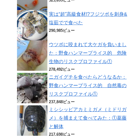
323,699ビュー
実は“超”高級食材!?フジツボを刺身&
塩茹でで食べた
290,985ビュー
ウツボに咬まれて大ケガを負いまし
た：野食ハンマープライス的 危険
生物のリスクプロファイル①
278,492ビュー
ニガイグチを食べたらどうなるか：
野食ハンマープライス的 自然毒の
リスクプロファイル①
237,848ビュー
ミシシッピアカミミガメ（ミドリガ
メ）を捕まえて食べてみた：①葛藤
と解体
217,698ビュー