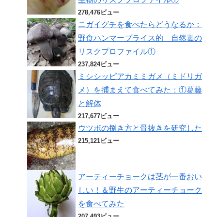
278,476ビュー
ニガイグチを食べたらどうなるか：
野食ハンマープライス的 自然毒の
リスクプロファイル①
237,824ビュー
ミシシッピアカミミガメ（ミドリガ
メ）を捕まえて食べてみた：①葛藤
と解体
217,677ビュー
ウツボの捌き方と骨抜きを研究した
215,121ビュー
アーティーチョークは茎が一番おい
しい！＆野生のアーティーチョーク
を食べてみた
207,493ビュー