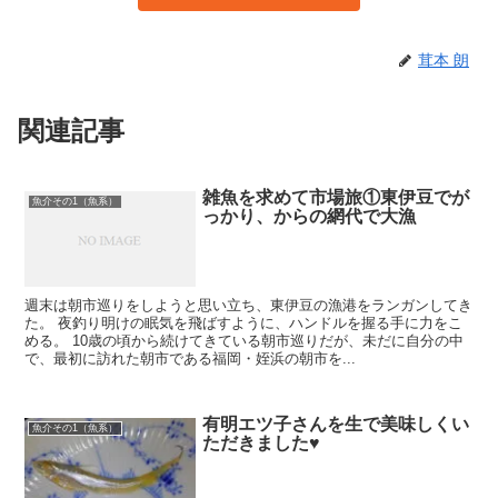
茸本 朗
関連記事
雑魚を求めて市場旅①東伊豆でが
魚介その1（魚系）
っかり、からの網代で大漁
週末は朝市巡りをしようと思い立ち、東伊豆の漁港をランガンしてき
た。 夜釣り明けの眠気を飛ばすように、ハンドルを握る手に力をこ
める。 10歳の頃から続けてきている朝市巡りだが、未だに自分の中
で、最初に訪れた朝市である福岡・姪浜の朝市を...
有明エツ子さんを生で美味しくい
魚介その1（魚系）
ただきました♥