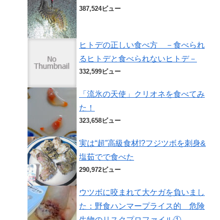
387,524ビュー
ヒトデの正しい食べ方 －食べられ
るヒトデと食べられないヒトデ－
332,599ビュー
「流氷の天使」クリオネを食べてみ
た！
323,658ビュー
実は“超”高級食材!?フジツボを刺身&
塩茹でで食べた
290,972ビュー
ウツボに咬まれて大ケガを負いまし
た：野食ハンマープライス的 危険
生物のリスクプロファイル①