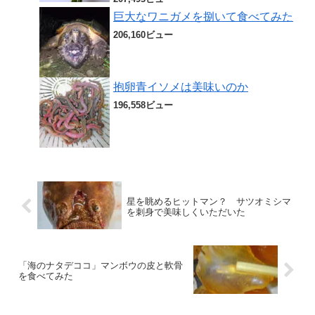
巨大なワニガメを捌いて食べてみた
206,160ビュー
抱卵青イソメは美味いのか
196,558ビュー
星を眺めるヒットマン？ サツオミシマ
を刺身で美味しくいただいた
「海のナタデココ」マンボウの皮と軟骨
を食べてみた