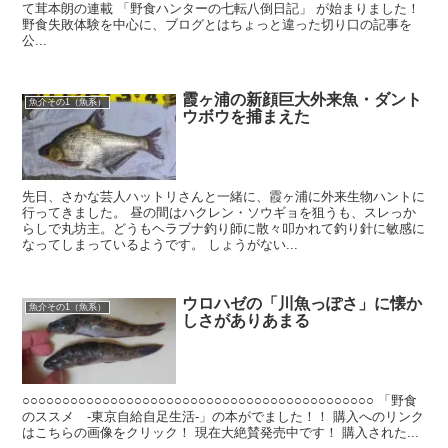
て茸本朗の連載 「野食ハンターの七転八倒日記」 が始まりました！
野食失敗体験を中心に、ブログとはちょっと違った切り口の記事を
公...
霞ヶ浦の新顔巨大外来魚・ダント
魚介その1（魚系）
ウボウを捕まえた
先日、さかな芸人ハットリさんと一緒に、霞ヶ浦に外来生物ハントに
行ってきました。 昼の間はハクレン・ソウギョを狙うも、スレっか
らしで丸坊主。どうもヘラブナ釣り師に散々叩かれて釣り針に敏感に
なってしまっているようです。 しょうがない...
ウロハゼの「川魚っぽさ」に懐か
魚介その1（魚系）
しさがありあまる
○○○○○○○○○○○○○○○○○○○○○○○○○○○○○○○○○○○○○○○○○○○○ 「野食
のススメ -東京自給自足生活-」の本がでました！！ 購入へのリンク
はこちらの画像をクリック！ 現在大絶賛発売中です！ 購入された...