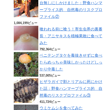
台無しにしかけました：野食ハンマ
ープライス的 自然毒のリスクプロ
ファイル②
1,084,199ビュー
喰われる前に喰う！寄生虫界の裏番
長・アニサキスを積極果敢に食べて
みた
792,364ビュー
ベニテングタケを毒抜きせずに食べ
たらめっちゃ美味しかったけどしっ
かり中毒した
537,005ビュー
ヒザラガイで割とリアルに死にかけ
た話：野食ハンマープライス的 自
然毒のリスクプロファイル③
411,724ビュー
ウミケムシを食べてみた