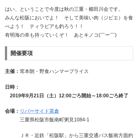
はい、ということで今度は秋の三重・櫛田川会です。
みんな松阪においでよ！ そして美味い肉（ジビエ）を食
べよう！ ティラピアも釣ろう！！
有明海の幸も持っていくぞ！ あとキノコ(￣ー￣)
開催要項
主催：
茸本朗・野食ハンマープライス
日時：
2019年9月21日（土）12:00ごろ開始～18:00ごろ終了
会場：
リバーサイド茶倉
三重県松阪市飯南町粥見1084-1
ＪＲ・近鉄「松阪駅」から三重交通バス飯南方面約