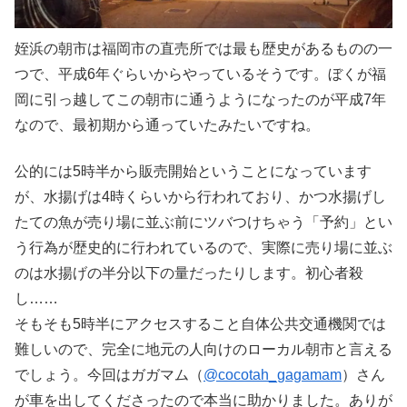
姪浜の朝市は福岡市の直売所では最も歴史があるものの一
つで、平成6年ぐらいからやっているそうです。ぼくが福
岡に引っ越してこの朝市に通うようになったのが平成7年
なので、最初期から通っていたみたいですね。
公的には5時半から販売開始ということになっています
が、水揚げは4時くらいから行われており、かつ水揚げし
たての魚が売り場に並ぶ前にツバつけちゃう「予約」とい
う行為が歴史的に行われているので、実際に売り場に並ぶ
のは水揚げの半分以下の量だったりします。初心者殺
し……
そもそも5時半にアクセスすること自体公共交通機関では
難しいので、完全に地元の人向けのローカル朝市と言える
でしょう。今回はガガマム（
@cocotah_gagamam
）さん
が車を出してくださったので本当に助かりました。ありが