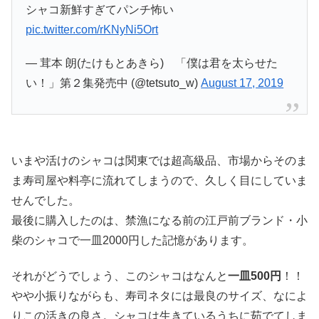
シャコ新鮮すぎてパンチ怖い
pic.twitter.com/rKNyNi5Ort
— 茸本 朗(たけもとあきら) 「僕は君を太らせた
い！」第２集発売中 (@tetsuto_w)
August 17, 2019
いまや活けのシャコは関東では超高級品、市場からそのま
ま寿司屋や料亭に流れてしまうので、久しく目にしていま
せんでした。
最後に購入したのは、禁漁になる前の江戸前ブランド・小
柴のシャコで一皿2000円した記憶があります。
それがどうでしょう、このシャコはなんと
一皿500円
！！
やや小振りながらも、寿司ネタには最良のサイズ、なによ
りこの活きの良さ。シャコは生きているうちに茹でてしま