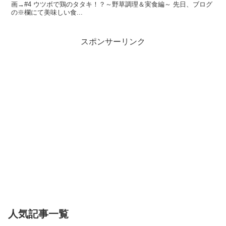
画→#4 ウツボで鶏のタタキ！？～野草調理＆実食編～ 先日、ブログ
の※欄にて美味しい食...
スポンサーリンク
人気記事一覧