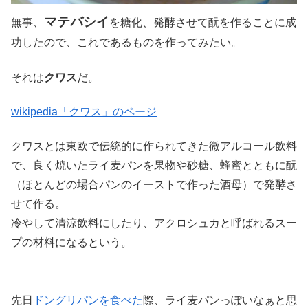
マテバシイ
無事、
を糖化、発酵させて酛を作ることに成
功したので、これであるものを作ってみたい。
それは
クワス
だ。
wikipedia「クワス」のページ
クワスとは東欧で伝統的に作られてきた微アルコール飲料
で、良く焼いたライ麦パンを果物や砂糖、蜂蜜とともに酛
（ほとんどの場合パンのイーストで作った酒母）で発酵さ
せて作る。
冷やして清涼飲料にしたり、アクロシュカと呼ばれるスー
プの材料になるという。
先日
ドングリパンを食べた
際、ライ麦パンっぽいなぁと思