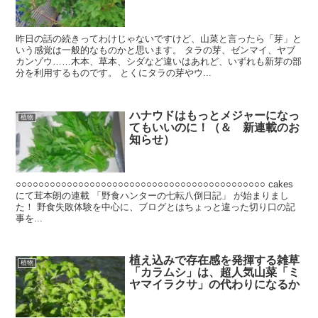
昨日の話の続きってわけじゃないですけど、山菜と言ったら「芽」と
いう感覚は一般的なものかと思います。 タラの芽、ゼンマイ、ヤブ
カンゾウ……木本、草本、シダなど違いはあれど、いずれも新芽の部
分を利用するものです。 とくにタラの芽やウ...
ハナウドはもっとメジャーになっ
植物
てもいいのに！（＆ 新連載のお
知らせ）
○○○○○○○○○○○○○○○○○○○○○○○○○○○○○○○○○○○○○○○○○○○○ cakes
にて茸本朗の連載 「野食ハンターの七転八倒日記」 が始まりまし
た！ 野食失敗体験を中心に、ブログとはちょっと違った切り口の記
事を...
植え込みで存在感を発揮する雑草
植物
「カラムシ」は、超人気山菜「ミ
ヤマイラクサ」の代わりになるか