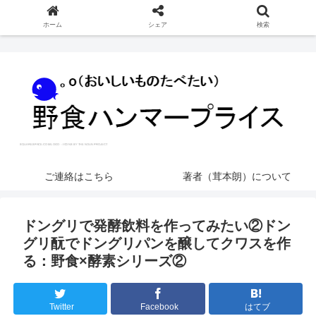
ホーム
シェア
検索
ご連絡はこちら
著者（茸本朗）について
ドングリで発酵飲料を作ってみたい②ドン
グリ酛でドングリパンを醸してクワスを作
る：野食×酵素シリーズ②
Twitter
Facebook
はてブ