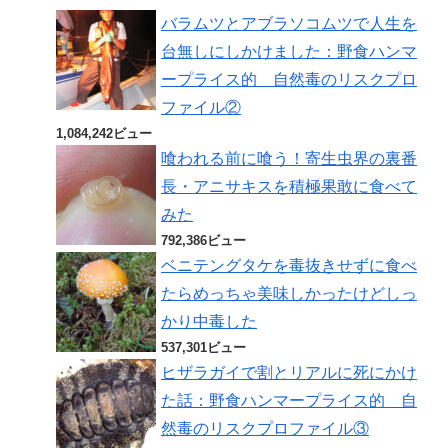
バラムツとアブラソコムツで人生を
台無しにしかけました：野食ハンマ
ープライス的 自然毒のリスクプロ
ファイル②
1,084,242ビュー
喰われる前に喰う！寄生虫界の裏番
長・アニサキスを積極果敢に食べて
みた
792,386ビュー
ベニテングタケを毒抜きせずに食べ
たらめっちゃ美味しかったけどしっ
かり中毒した
537,301ビュー
ヒザラガイで割とリアルに死にかけ
た話：野食ハンマープライス的 自
然毒のリスクプロファイル③