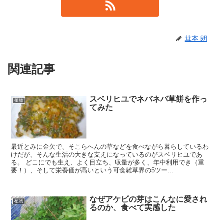
茸本 朗
関連記事
スベリヒユでネバネバ草餅を作っ
植物
てみた
最近とみに金欠で、そこらへんの草などを食べながら暮らしているわ
けだが、そんな生活の大きな支えになっているのがスベリヒユであ
る。 どこにでも生え、よく目立ち、収量が多く、年中利用でき（重
要！）、そして栄養価が高いという可食雑草界の5ツー...
なぜアケビの芽はこんなに愛され
植物
るのか、食べて実感した