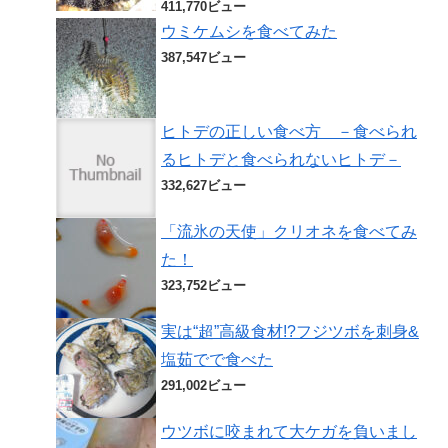
411,770ビュー
ウミケムシを食べてみた
387,547ビュー
ヒトデの正しい食べ方 －食べられ
るヒトデと食べられないヒトデ－
332,627ビュー
「流氷の天使」クリオネを食べてみ
た！
323,752ビュー
実は“超”高級食材!?フジツボを刺身&
塩茹でで食べた
291,002ビュー
ウツボに咬まれて大ケガを負いまし