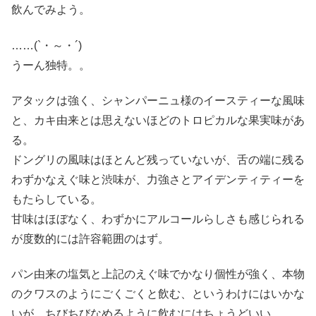
飲んでみよう。
……(`・～・´)
うーん独特。。
アタックは強く、シャンパーニュ様のイースティーな風味
と、カキ由来とは思えないほどのトロピカルな果実味があ
る。
ドングリの風味はほとんど残っていないが、舌の端に残る
わずかなえぐ味と渋味が、力強さとアイデンティティーを
もたらしている。
甘味はほぼなく、わずかにアルコールらしさも感じられる
が度数的には許容範囲のはず。
パン由来の塩気と上記のえぐ味でかなり個性が強く、本物
のクワスのようにごくごくと飲む、というわけにはいかな
いが、ちびちびなめるように飲むにはちょうどいい。