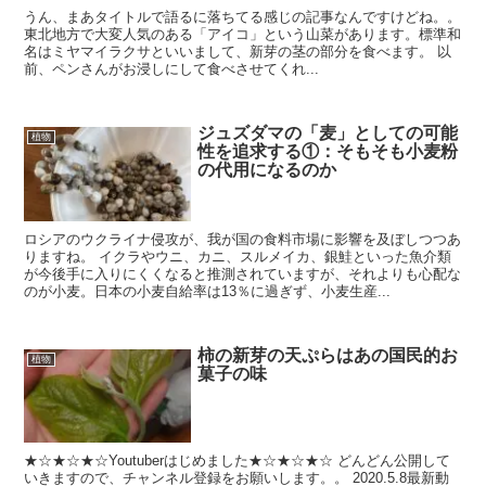
うん、まあタイトルで語るに落ちてる感じの記事なんですけどね。。
東北地方で大変人気のある「アイコ」という山菜があります。標準和
名はミヤマイラクサといいまして、新芽の茎の部分を食べます。 以
前、ペンさんがお浸しにして食べさせてくれ...
ジュズダマの「麦」としての可能
植物
性を追求する①：そもそも小麦粉
の代用になるのか
ロシアのウクライナ侵攻が、我が国の食料市場に影響を及ぼしつつあ
りますね。 イクラやウニ、カニ、スルメイカ、銀鮭といった魚介類
が今後手に入りにくくなると推測されていますが、それよりも心配な
のが小麦。日本の小麦自給率は13％に過ぎず、小麦生産...
柿の新芽の天ぷらはあの国民的お
植物
菓子の味
★☆★☆★☆Youtuberはじめました★☆★☆★☆ どんどん公開して
いきますので、チャンネル登録をお願いします。。 2020.5.8最新動