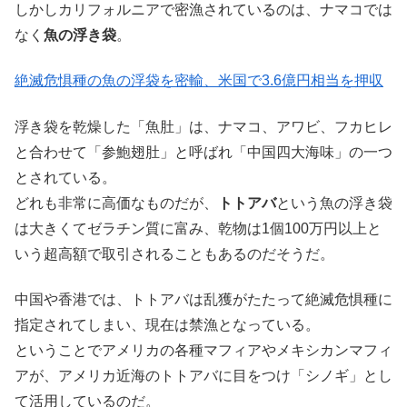
しかしカリフォルニアで密漁されているのは、ナマコでは
なく
魚の浮き袋
。
絶滅危惧種の魚の浮袋を密輸、米国で3.6億円相当を押収
浮き袋を乾燥した「魚肚」は、ナマコ、アワビ、フカヒレ
と合わせて「参鮑翅肚」と呼ばれ「中国四大海味」の一つ
とされている。
どれも非常に高価なものだが、
トトアバ
という魚の浮き袋
は大きくてゼラチン質に富み、乾物は1個100万円以上と
いう超高額で取引されることもあるのだそうだ。
中国や香港では、トトアバは乱獲がたたって絶滅危惧種に
指定されてしまい、現在は禁漁となっている。
ということでアメリカの各種マフィアやメキシカンマフィ
アが、アメリカ近海のトトアバに目をつけ「シノギ」とし
て活用しているのだ。