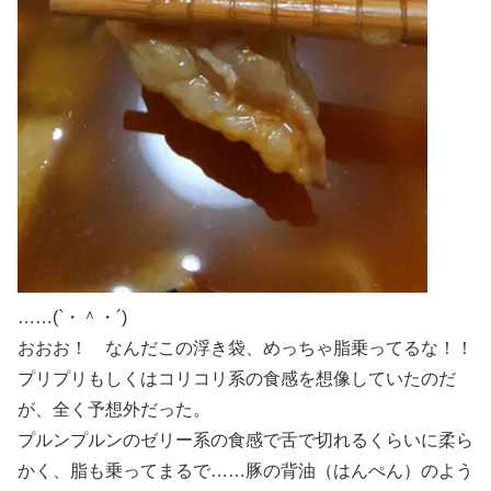
……(`・＾・´)
おおお！ なんだこの浮き袋、めっちゃ脂乗ってるな！！
プリプリもしくはコリコリ系の食感を想像していたのだ
が、全く予想外だった。
プルンプルンのゼリー系の食感で舌で切れるくらいに柔ら
かく、脂も乗ってまるで……豚の背油（はんぺん）のよう